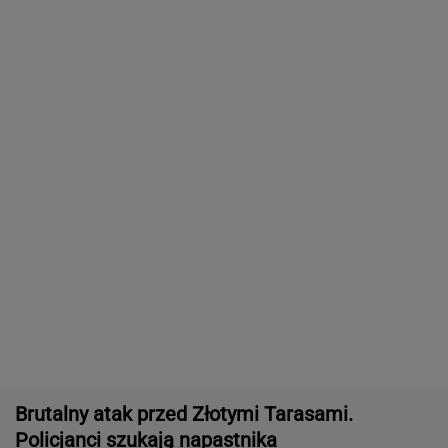
Brutalny atak przed Złotymi Tarasami.
Policjanci szukają napastnika
Włóż liść laurowy do lodówki na godzinę.
Efekt może cię zaskoczyć
Sensacyjne wyniki sondażu w Ukrainie.
Wyraźny faworyt wyborów