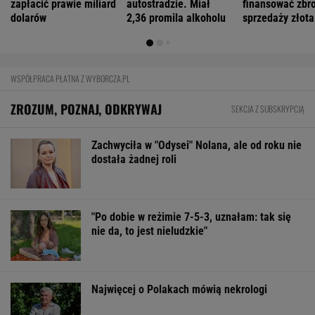
Zachwyciła w "Odysei" Nolana, ale od roku nie
dostała żadnej roli
"Po dobie w reżimie 7-5-3, uznałam: tak się
nie da, to jest nieludzkie"
Najwięcej o Polakach mówią nekrologi
Katarzyna poroniła. Lekarka uparła się przy
skrobance
FINANSE I TECHNOLOGIA