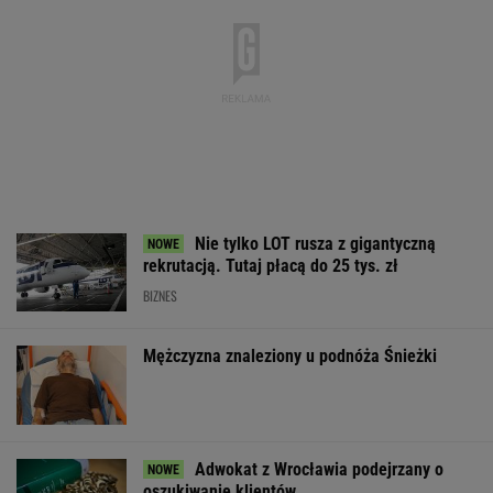
Nie tylko LOT rusza z gigantyczną
rekrutacją. Tutaj płacą do 25 tys. zł
BIZNES
Mężczyzna znaleziony u podnóża Śnieżki
Adwokat z Wrocławia podejrzany o
oszukiwanie klientów
"Znalazł" ładunek przy swoim aucie. Policja
już wie, kto go podrzucił
Do tej pory znane głównie z Europy