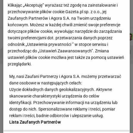
Jeden wakacyjny nawyk może mieć
Klikając „Akceptuję” wyrażasz też zgodę na zainstalowanie i
nieprzyjemne konsekwencje. Też tak robisz?
przechowywanie plików cookie Gazeta.pl sp. z o.o., jej
Zaufanych Partnerów i Agora S.A. na Twoim urządzeniu
MATERIAŁ PROMOCYJNY
końcowym. Możesz w każdej chwili zmienić swoje preferencje
dotyczące plików cookie, wywołując narzędzie do zarządzania
ŁUKASZ
JOANNA
DANIEL
WIKTORIA
Autorzy:
twoimi preferencjami dot. przetwarzania danych poprzez
JACHIMIAK
CHOJNACKA
MAIKOWSKI
BECZEK
odnośnik „Ustawienia prywatności ” w stopce serwisu i
PROBLEMY POLSKICH SIATKARZY
ZNAK Z '30'
WISŁAWA SZYMBORSKA
przechodząc do „Ustawień Zaawansowanych”. Zmiana
ustawień plików cookie możliwa jest także za pomocą ustawień
przeglądarki.
LETNIE OKAZJE
My, nasi Zaufani Partnerzy i Agora S.A. możemy przetwarzać
dane osobowe w następujących celach:
Użycie dokładnych danych geolokalizacyjnych. Aktywne
skanowanie charakterystyki urządzenia do celów
identyfikacji. Przechowywanie informacji na urządzeniu lub
dostęp do nich. Spersonalizowane reklamy i treści, pomiar
reklam i treści, badnie odbiorców i ulepszanie usług.
Lista Zaufanych Partnerów
Reserved wyprzedaje klapki
W WITTCHEN ruszyła wielka