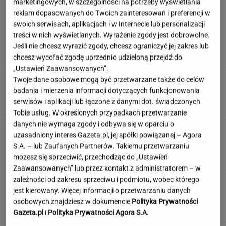
marketingowych, w szczególności na potrzeby wyświetlania
reklam dopasowanych do Twoich zainteresowań i preferencji w
swoich serwisach, aplikacjach i w Internecie lub personalizacji
Ambasada wydała pilny apel. Kierowcy wciąż
treści w nich wyświetlanych. Wyrażenie zgody jest dobrowolne.
wpadają w tę samą pułapkę
Jeśli nie chcesz wyrazić zgody, chcesz ograniczyć jej zakres lub
chcesz wycofać zgodę uprzednio udzieloną przejdź do
„Ustawień Zaawansowanych”.
Rozjuszony Olbrychski napisał list do Tuska.
Twoje dane osobowe mogą być przetwarzane także do celów
"To jest naplucie mi w twarz"
badania i mierzenia informacji dotyczących funkcjonowania
serwisów i aplikacji lub łączone z danymi dot. świadczonych
Tobie usług. W określonych przypadkach przetwarzanie
danych nie wymaga zgody i odbywa się w oparciu o
Wybraliśmy kadry z 15 polskich filmów.
uzasadniony interes Gazeta.pl, jej spółki powiązanej – Agora
Rozpoznasz tytuły tych produkcji?
S.A. – lub Zaufanych Partnerów. Takiemu przetwarzaniu
możesz się sprzeciwić, przechodząc do „Ustawień
Zaawansowanych” lub przez kontakt z administratorem – w
zależności od zakresu sprzeciwu i podmiotu, wobec którego
To nie droga na skróty. Matka pokazuje, jak
jest kierowany. Więcej informacji o przetwarzaniu danych
naprawdę wygląda edukacja domowa
osobowych znajdziesz w dokumencie
Polityka Prywatności
MATERIAŁ PROMOCYJNY
Gazeta.pl
i
Polityka Prywatności Agora S.A.