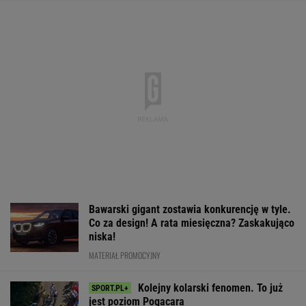
Bawarski gigant zostawia konkurencję w tyle.
Co za design! A rata miesięczna? Zaskakująco
niska!
MATERIAŁ PROMOCYJNY
Kolejny kolarski fenomen. To już
jest poziom Pogacara
SUBSKRYPCJA
Cały świat widział, jak Switolina potraktowała
rywalkę po meczu
TENIS
Barcelona zakpi z Realu Madryt.