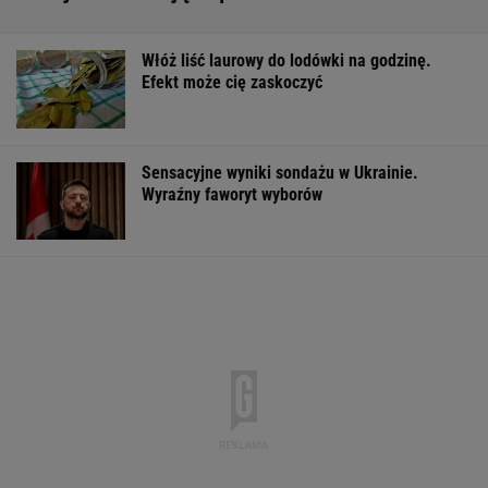
Pytamy o 15 osób, których wstyd nie znać.
Wiesz, z czego słyną?
Polskie MiG-i dla Ukrainy. Kijów zbadał