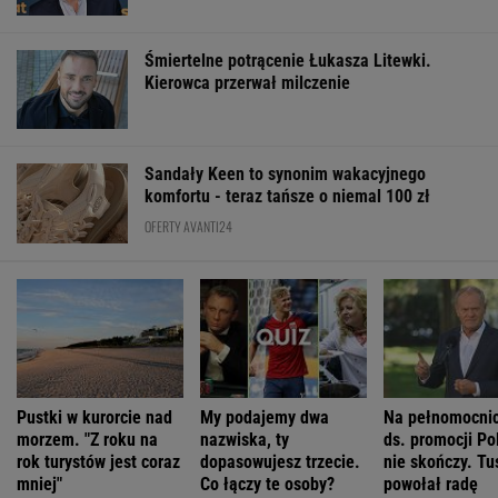
OFERTY AVANTI24
Pustki w kurorcie nad
My podajemy dwa
Na pełnomocni
morzem. "Z roku na
nazwiska, ty
ds. promocji Pol
rok turystów jest coraz
dopasowujesz trzecie.
nie skończy. Tu
mniej"
Co łączy te osoby?
powołał radę
ŻYĆ LEPIEJ