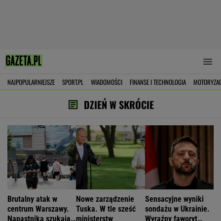
NAJPOPULARNIEJSZE
SPORT.PL
WIADOMOŚCI
FINANSE I TECHNOLOGIA
MOTORYZA
DZIEŃ W SKRÓCIE
Brutalny atak w
Nowe zarządzenie
Sensacyjne wyniki
centrum Warszawy.
Tuska. W tle sześć
sondażu w Ukrainie.
Napastnika szukają
ministerstw
Wyraźny faworyt