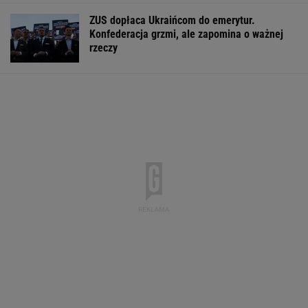
Masowo tracą pracę przez AI?
To tylko forma "moralnego bufora"
SUBSKRYPCJA
Najlepszy smartwatch? Ta marka pozostawia
konkurencję w tyle! Technologie? Na medal!
REKLAMA CENEO
Rekord w Orlenie i nagła reakcja byłego
prezesa. Poszło o kierowców
BIZNES
Dostałeś taki list z banku? Lepiej go nie
ignorować
BIZNES