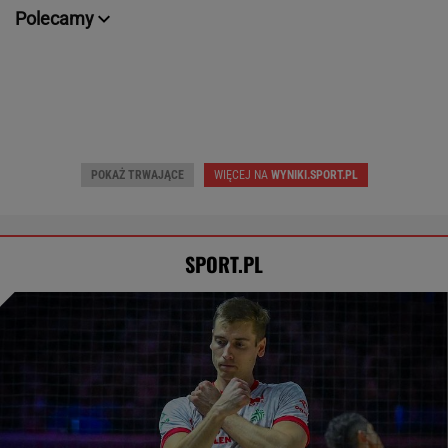
SPORT.PL
Rosja wraca, ale do Polski nie
przyleci. Polscy siatkarze reagują. "Nie
rozumiem"