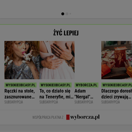
Rączki na stole,
To, co działo się
Adam
Dlaczego doros
zasznurowane
na Teneryfie, mi
"Nergal"
dzieci zrywają
SUBSKRYPCJA
SUBSKRYPCJA
SUBSKRYPCJA
SUBSKRYPCJA
usta. Byłam
się należało. Nie
Darski: Ja
kontakt z
wychowana w
myślałam, że to
wybieram
rodzicami?
dużej dyscyplinie
złe
terapię, a
WSPÓŁPRACA PŁATNA Z
większość
facetów
alkohol
Polecamy
POKAŻ TRWAJĄCE
WIĘCEJ NA
WYNIKI.SPORT.PL