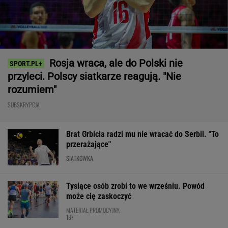
SUBSKRYPCJA
Brat Grbicia radzi mu nie wracać do Serbii. "To
przerażające"
SIATKÓWKA
Tysiące osób zrobi to we wrześniu. Powód
może cię zaskoczyć
MATERIAŁ PROMOCYJNY,
18+