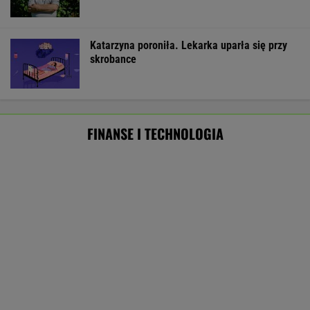
Import saudyjskiej ropy do USA spadł do zera.
Sprytni Amerykanie mają nowe źródło
BIZNES
Pierwszy etap GAT zakończony. To
strategiczna inwestycja dla polskiego