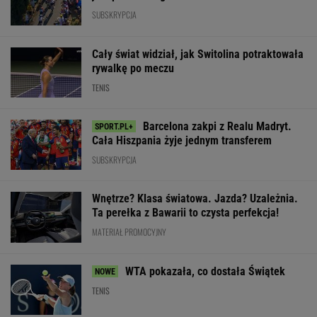
Cała Hiszpania żyje jednym transferem
SUBSKRYPCJA
Wnętrze? Klasa światowa. Jazda? Uzależnia.
Ta perełka z Bawarii to czysta perfekcja!
MATERIAŁ PROMOCYJNY
WTA pokazała, co dostała Świątek
TENIS
Wpadka z
Pucharowa wygrana
Abramowicz wywołała
Chicago. 64 minuty
Wytypowaliśmy 
szum. U Świątek
Lewandowskiego
3. kolejki Ekstr