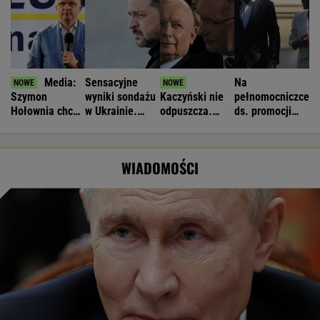
wyborów
powołał radę
WIADOMOŚCI
Raport wywiadu USA. "WSJ": Putin może
zaatakować NATO nawet tej jesieni
Nie będzie nowej umowy TVP z Kościołem.