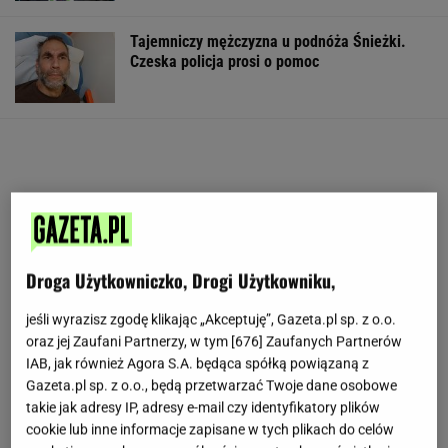
Tajemniczy mężczyzna u podnóża Śnieżki.
Czeska policja prosi o pomoc
Droga Użytkowniczko, Drogi Użytkowniku,
jeśli wyrazisz zgodę klikając „Akceptuję”, Gazeta.pl sp. z o.o.
oraz jej Zaufani Partnerzy, w tym [
676
] Zaufanych Partnerów
IAB, jak również Agora S.A. będąca spółką powiązaną z
Gazeta.pl sp. z o.o., będą przetwarzać Twoje dane osobowe
takie jak adresy IP, adresy e-mail czy identyfikatory plików
cookie lub inne informacje zapisane w tych plikach do celów