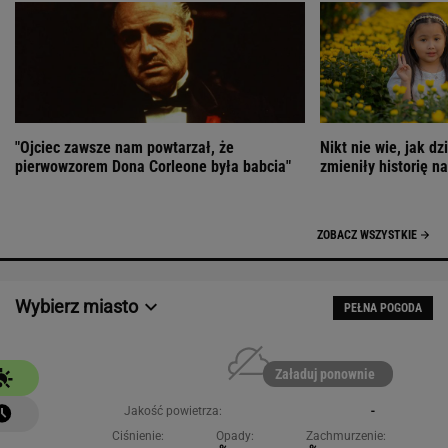
"Ojciec zawsze nam powtarzał, że
Nikt nie wie, jak dz
pierwowzorem Dona Corleone była babcia"
zmieniły historię n
ZOBACZ WSZYSTKIE
Wybierz miasto
PEŁNA POGODA
Załaduj ponownie
Jakość powietrza:
-
Ciśnienie:
Opady:
Zachmurzenie: