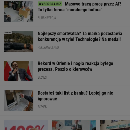
Fala zarzutów wobec
Nowe eLicytacje
Rynek pracy: S
Orlenu. Fąfara nie
ruszyły pełną parą.
bezrobocia w gó
wytrzymał i
Dużo samochodów w
Gdzie najtrudnie
odpowiedział
dobrej cenie
etat?
WALUTY I GIEŁDA
EUR
USD
CHF
GBP
WIG
4,2954
3,7111
4,5980
5,0129
152 074,68
-0,16%
-0,61%
0,05%
-0,21%
-0,05%