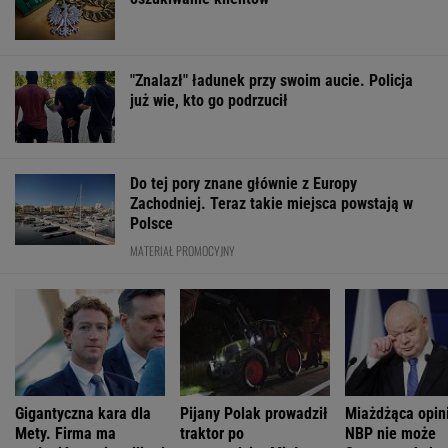
Zachodniej. Teraz takie miejsca powstają w
Polsce
MATERIAŁ PROMOCYJNY
Gigantyczna kara dla
Pijany Polak prowadził
Miażdżąca opin
Mety. Firma ma
traktor po
NBP nie może
zapłacić prawie miliard
autostradzie. Miał
finansować zbro
dolarów
2,36 promila alkoholu
sprzedaży złota
WSPÓŁPRACA PŁATNA Z WYBORCZA.PL
ZROZUM, POZNAJ, ODKRYWAJ
SEKCJA Z SUBSKRYPCJĄ