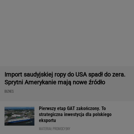
eksportu
MATERIAŁ PROMOCYJNY
ZUS dopłaca Ukraińcom do emerytur.
Konfederacja grzmi, ale zapomina o ważnej
rzeczy