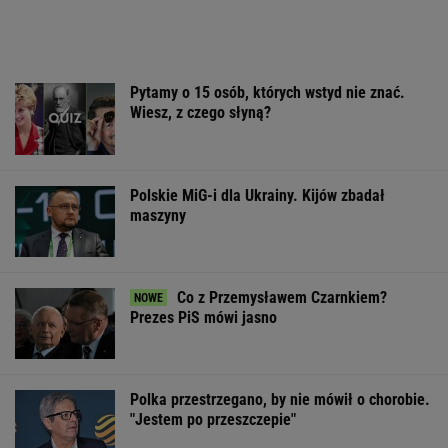
maszyny
Co z Przemysławem Czarnkiem?
Prezes PiS mówi jasno
Polka przestrzegano, by nie mówił o chorobie.
"Jestem po przeszczepie"
Śmiertelne potrącenie Łukasza Litewki.
Kierowca przerwał milczenie
Sandały Keen to synonim wakacyjnego
komfortu - teraz tańsze o niemal 100 zł