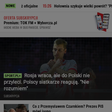
icjalne
Hołownia szykuje wielki powrót? "Planują politycz
NOWE
OFERTA SUBSKRYPCJI
Premium: TOK FM + Wyborcza.pl
MOCNE MEDIA W DUO PAKIECIE. SPRAWDŹ
Rosja wraca, ale do Polski nie
przyleci. Polscy siatkarze reagują. "Nie
rozumiem"
SUBSKRYPCJA
Co z Przemysławem Czarnkiem? Prezes PiS
mówi jasno