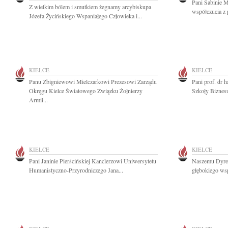
Pani Sabinie 
Z wielkim bólem i smutkiem żegnamy arcybiskupa
współczucia z 
Józefa Życińskiego Wspaniałego Człowieka i...
KIELCE
KIELCE
Panu Zbigniewowi Mielczarkowi Prezesowi Zarządu
Pani prof. dr 
Okręgu Kielce Światowego Związku Żołnierzy
Szkoły Biznesu
Armii...
KIELCE
KIELCE
Pani Janinie Pierścińskiej Kanclerzowi Uniwersytetu
Naszemu Dyre
Humanistyczno-Przyrodniczego Jana...
głębokiego wsp