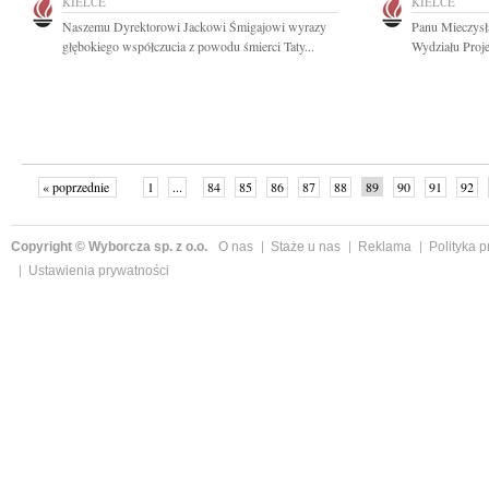
KIELCE
KIELCE
Naszemu Dyrektorowi Jackowi Śmigajowi wyrazy
Panu Mieczysł
głębokiego współczucia z powodu śmierci Taty...
Wydziału Projek
« poprzednie
1
...
84
85
86
87
88
89
90
91
92
»
Copyright © Wyborcza sp. z o.o.
O nas
Staże u nas
Reklama
Polityka 
Ustawienia prywatności