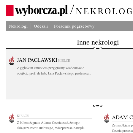
Nekrologi
Odeszli
Poradnik pogrzebowy
Inne nekrologi
JAN PACŁAWSKI
KIELCE
Z głębokim smutkiem przyjęliśmy wiadomość o
odejściu prof. dr hab. Jana Pacławskiego profesora...
KIELCE
ADAM C
Z bólem żegnam Adama Cecota zasłużonego
Ze smutkiem p
działacza ruchu ludowego, Wiceprezesa Zarządu...
Cecota prezesa