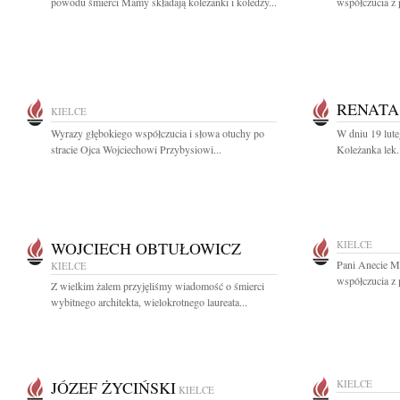
powodu śmierci Mamy składają koleżanki i koledzy...
współczucia z 
RENATA
KIELCE
Wyrazy głębokiego współczucia i słowa otuchy po
W dniu 19 lute
stracie Ojca Wojciechowi Przybysiowi...
Koleżanka lek.
WOJCIECH OBTUŁOWICZ
KIELCE
Pani Anecie M
KIELCE
współczucia z 
Z wielkim żalem przyjęliśmy wiadomość o śmierci
wybitnego architekta, wielokrotnego laureata...
JÓZEF ŻYCIŃSKI
KIELCE
KIELCE