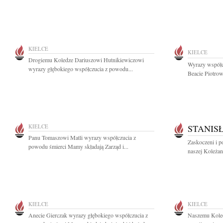
KIELCE
KIELCE
Drogiemu Koledze Dariuszowi Hutnikiewiczowi
Wyrazy współc
wyrazy głębokiego współczucia z powodu...
Beacie Piotrows
KIELCE
STANIS
Panu Tomaszowi Matli wyrazy współczucia z
Zaskoczeni i 
powodu śmierci Mamy składają Zarząd i...
naszej Koleżan
KIELCE
KIELCE
Anecie Gierczak wyrazy głębokiego współczucia z
Naszemu Koled