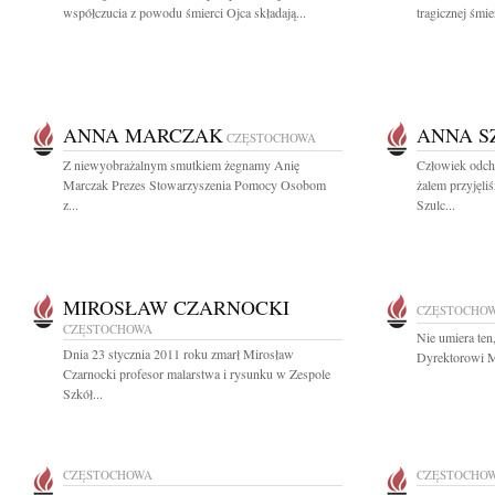
współczucia z powodu śmierci Ojca składają...
tragicznej śmi
ANNA MARCZAK
ANNA S
CZĘSTOCHOWA
Z niewyobrażalnym smutkiem żegnamy Anię
Człowiek odch
Marczak Prezes Stowarzyszenia Pomocy Osobom
żalem przyjęl
z...
Szulc...
MIROSŁAW CZARNOCKI
CZĘSTOCHO
CZĘSTOCHOWA
Nie umiera ten
Dnia 23 stycznia 2011 roku zmarł Mirosław
Dyrektorowi M
Czarnocki profesor malarstwa i rysunku w Zespole
Szkół...
CZĘSTOCHOWA
CZĘSTOCHO