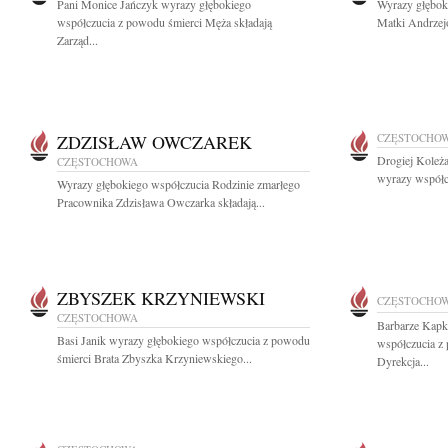
Pani Monice Jańczyk wyrazy głębokiego
Wyrazy głębok
współczucia z powodu śmierci Męża składają
Matki Andrzej
Zarząd...
ZDZISŁAW OWCZAREK
CZĘSTOCHO
Drogiej Koleża
CZĘSTOCHOWA
wyrazy współcz
Wyrazy głębokiego współczucia Rodzinie zmarłego
Pracownika Zdzisława Owczarka składają...
ZBYSZEK KRZYNIEWSKI
CZĘSTOCHO
CZĘSTOCHOWA
Barbarze Kapk
Basi Janik wyrazy głębokiego współczucia z powodu
współczucia z 
śmierci Brata Zbyszka Krzyniewskiego...
Dyrekcja...