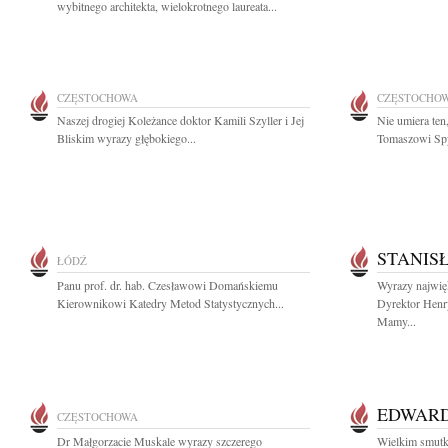
wybitnego architekta, wielokrotnego laureata...
CZĘSTOCHOWA
CZĘSTOCHO
Naszej drogiej Koleżance doktor Kamili Szyller i Jej
Nie umiera ten
Bliskim wyrazy głębokiego...
Tomaszowi Spy
STANIS
ŁÓDŹ
Panu prof. dr. hab. Czesławowi Domańskiemu
Wyrazy najwięk
Kierownikowi Katedry Metod Statystycznych...
Dyrektor Henr
Mamy...
EDWARD
CZĘSTOCHOWA
Dr Małgorzacie Muskale wyrazy szczerego
Wielkim smutk