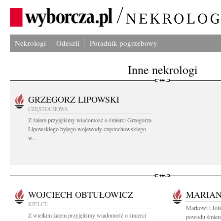
Nekrologi
Odeszli
Poradnik pogrzebowy
Inne nekrologi
GRZEGORZ LIPOWSKI
CZĘSTOCHOWA
Z żalem przyjęliśmy wiadomość o śmierci Grzegorza
Lipowskiego byłego wojewody częstochowskiego
w...
WOJCIECH OBTUŁOWICZ
MARIAN
KIELCE
Markowi i Jola
Z wielkim żalem przyjęliśmy wiadomość o śmierci
powodu śmierci