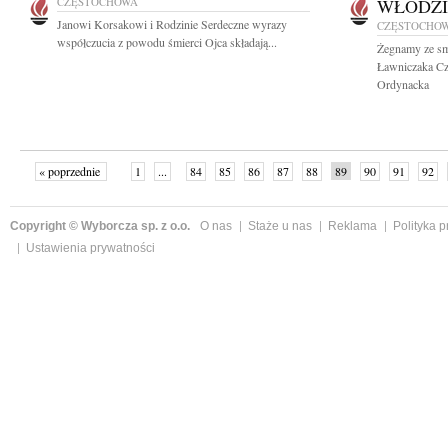
CZĘSTOCHOWA
WŁODZI
Janowi Korsakowi i Rodzinie Serdeczne wyrazy
CZĘSTOCHO
współczucia z powodu śmierci Ojca składają...
Żegnamy ze sm
Ławniczaka Cz
Ordynacka
« poprzednie
1
...
84
85
86
87
88
89
90
91
92
»
Copyright © Wyborcza sp. z o.o.
O nas
Staże u nas
Reklama
Polityka 
Ustawienia prywatności