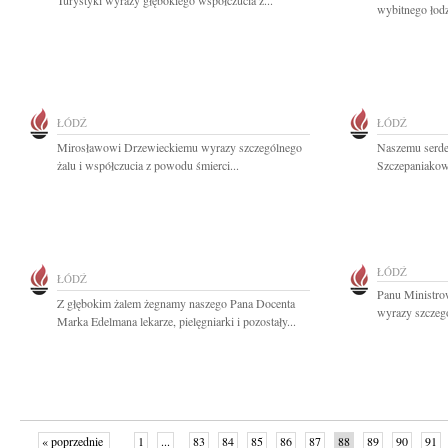
Turystyki wyrazy głębokiego współczucia z...
wybitnego łodz
ŁÓDŹ
ŁÓDŹ
Mirosławowi Drzewieckiemu wyrazy szczególnego
Naszemu serd
żalu i współczucia z powodu śmierci...
Szczepaniakowi
ŁÓDŹ
ŁÓDŹ
Panu Ministr
Z głębokim żalem żegnamy naszego Pana Docenta
wyrazy szczegó
Marka Edelmana lekarze, pielęgniarki i pozostały...
« poprzednie
1
...
83
84
85
86
87
88
89
90
91