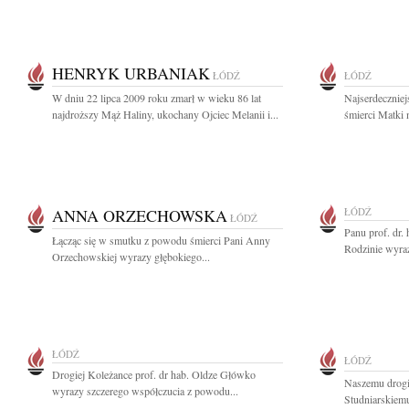
HENRYK URBANIAK
ŁÓDŹ
ŁÓDŹ
W dniu 22 lipca 2009 roku zmarł w wieku 86 lat
Najserdecznie
najdroższy Mąż Haliny, ukochany Ojciec Melanii i...
śmierci Matki
ANNA ORZECHOWSKA
ŁÓDŹ
ŁÓDŹ
Panu prof. dr.
Łącząc się w smutku z powodu śmierci Pani Anny
Rodzinie wyra
Orzechowskiej wyrazy głębokiego...
ŁÓDŹ
ŁÓDŹ
Drogiej Koleżance prof. dr hab. Oldze Główko
Naszemu drogi
wyrazy szczerego współczucia z powodu...
Studniarskiemu