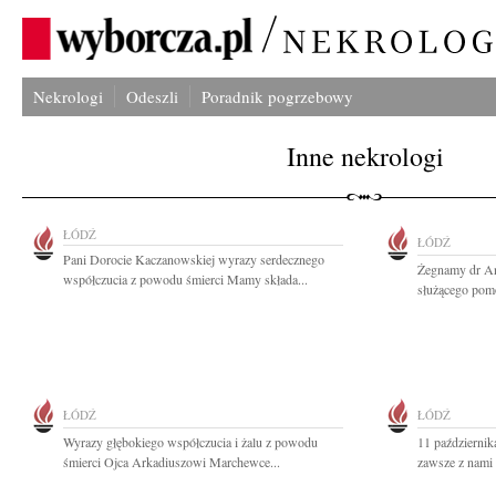
Nekrologi
Odeszli
Poradnik pogrzebowy
Inne nekrologi
ŁÓDŹ
ŁÓDŹ
Pani Dorocie Kaczanowskiej wyrazy serdecznego
Żegnamy dr A
współczucia z powodu śmierci Mamy składa...
służącego pomo
ŁÓDŹ
ŁÓDŹ
Wyrazy głębokiego współczucia i żalu z powodu
11 październik
śmierci Ojca Arkadiuszowi Marchewce...
zawsze z nami 