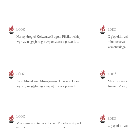
ŁÓDŹ
ŁÓDŹ
Naszej drogiej Koleżance Bogusi Fijałkowskiej
Z głębokim ża
wyrazy najgłębszego współczucia z powodu...
bibliotekarza, 
wieloletniego..
ŁÓDŹ
ŁÓDŹ
Panu Ministrowi Mirosławowi Drzewieckiemu
Mirkowi wyraz
wyrazy najgłębszego współczucia z powodu...
śmierci Mamy s
ŁÓDŹ
ŁÓDŹ
Mirosławowi Drzewieckiemu Ministrowi Sportu i
Z głębokim ża