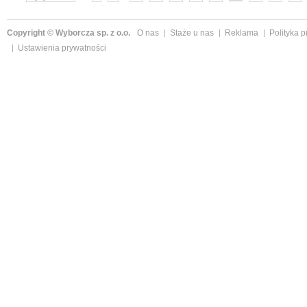
»
Copyright © Wyborcza sp. z o.o.
O nas
Staże u nas
Reklama
Polityka 
Ustawienia prywatności