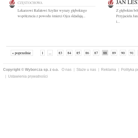
JAN LE
CZĘSTOCHOWA
Lekarzowi Rafałowi Szyller wyrazy głębokiego
Z głębokim bó
współczucia z powodu śmierci Ojca składają...
Przyjaciela Ja
i...
« poprzednie
1
...
83
84
85
86
87
88
89
90
91
»
Copyright © Wyborcza sp. z o.o.
O nas
Staże u nas
Reklama
Polityka 
Ustawienia prywatności