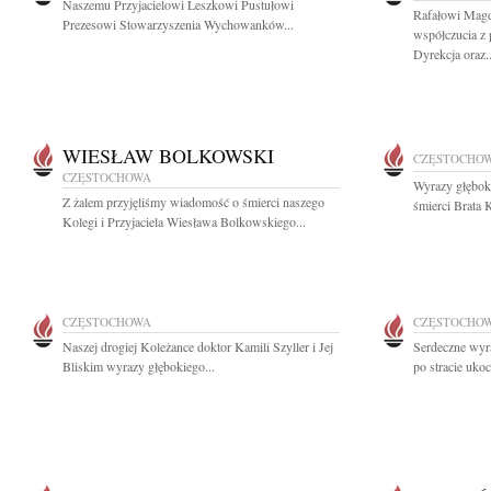
Naszemu Przyjacielowi Leszkowi Pustułowi
Rafałowi Magd
Prezesowi Stowarzyszenia Wychowanków...
współczucia z 
Dyrekcja oraz..
WIESŁAW BOLKOWSKI
CZĘSTOCHO
CZĘSTOCHOWA
Wyrazy głębok
Z żalem przyjęliśmy wiadomość o śmierci naszego
śmierci Brata 
Kolegi i Przyjaciela Wiesława Bolkowskiego...
CZĘSTOCHOWA
CZĘSTOCHO
Naszej drogiej Koleżance doktor Kamili Szyller i Jej
Serdeczne wyra
Bliskim wyrazy głębokiego...
po stracie uko