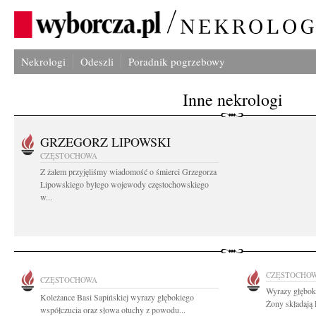
Nekrologi
Odeszli
Poradnik pogrzebowy
Inne nekrologi
GRZEGORZ LIPOWSKI
CZĘSTOCHOWA
Z żalem przyjęliśmy wiadomość o śmierci Grzegorza
Lipowskiego byłego wojewody częstochowskiego
w...
CZĘSTOCHO
CZĘSTOCHOWA
Wyrazy głębok
Koleżance Basi Sapińskiej wyrazy głębokiego
Żony składają
współczucia oraz słowa otuchy z powodu...