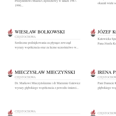
Prezydentowi Miasta Częstochowy w latach 1987-
okazali wiele s
1990...
WIESŁAW BOLKOWSKI
JÓZEF 
CZĘSTOCHOWA
Katowicka Spe
Serdeczne podziękowania za płynące zewsząd
Pana Józefa Ko
wyrazy współczucia oraz za liczne uczestnictwo w...
MIECZYSŁAW MIECZYŃSKI
IRENA 
CZĘSTOCHOWA
CZĘSTOCHO
Dr. Markowi Mieczyńskiemu i dr Marzenie Galewicz
Pani Danucie 
wyrazy głębokiego współczucia z powodu śmierci...
głębokiego ws
CZĘSTOCHOWA
CZĘSTOCHO