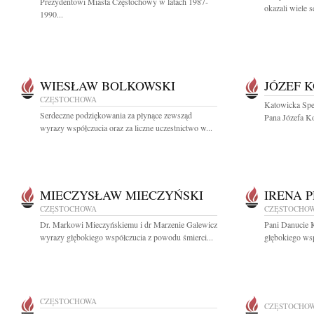
Prezydentowi Miasta Częstochowy w latach 1987-
okazali wiele s
1990...
WIESŁAW BOLKOWSKI
JÓZEF 
CZĘSTOCHOWA
Katowicka Spe
Serdeczne podziękowania za płynące zewsząd
Pana Józefa Ko
wyrazy współczucia oraz za liczne uczestnictwo w...
MIECZYSŁAW MIECZYŃSKI
IRENA 
CZĘSTOCHOWA
CZĘSTOCHO
Dr. Markowi Mieczyńskiemu i dr Marzenie Galewicz
Pani Danucie 
wyrazy głębokiego współczucia z powodu śmierci...
głębokiego ws
CZĘSTOCHOWA
CZĘSTOCHO