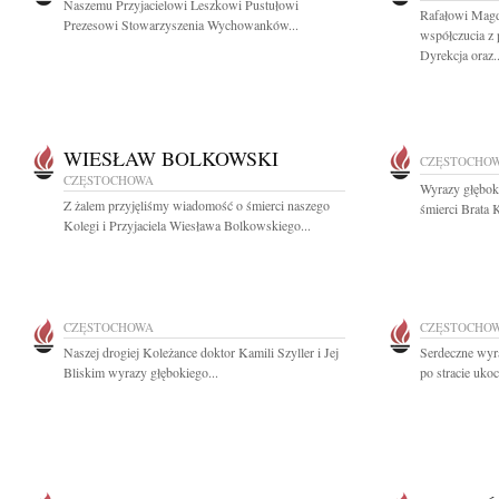
Naszemu Przyjacielowi Leszkowi Pustułowi
Rafałowi Magd
Prezesowi Stowarzyszenia Wychowanków...
współczucia z 
Dyrekcja oraz..
WIESŁAW BOLKOWSKI
CZĘSTOCHO
CZĘSTOCHOWA
Wyrazy głębok
Z żalem przyjęliśmy wiadomość o śmierci naszego
śmierci Brata 
Kolegi i Przyjaciela Wiesława Bolkowskiego...
CZĘSTOCHOWA
CZĘSTOCHO
Naszej drogiej Koleżance doktor Kamili Szyller i Jej
Serdeczne wyra
Bliskim wyrazy głębokiego...
po stracie uko