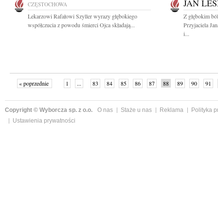
JAN LE
CZĘSTOCHOWA
Lekarzowi Rafałowi Szyller wyrazy głębokiego
Z głębokim bó
współczucia z powodu śmierci Ojca składają...
Przyjaciela Ja
i...
« poprzednie
1
...
83
84
85
86
87
88
89
90
91
»
Copyright © Wyborcza sp. z o.o.
O nas
Staże u nas
Reklama
Polityka 
Ustawienia prywatności