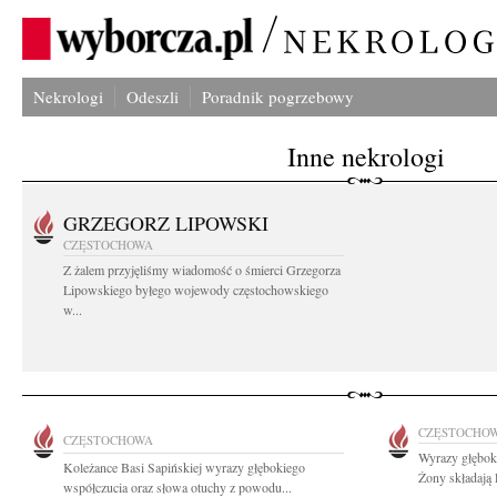
Nekrologi
Odeszli
Poradnik pogrzebowy
Inne nekrologi
GRZEGORZ LIPOWSKI
CZĘSTOCHOWA
Z żalem przyjęliśmy wiadomość o śmierci Grzegorza
Lipowskiego byłego wojewody częstochowskiego
w...
CZĘSTOCHO
CZĘSTOCHOWA
Wyrazy głębok
Koleżance Basi Sapińskiej wyrazy głębokiego
Żony składają
współczucia oraz słowa otuchy z powodu...