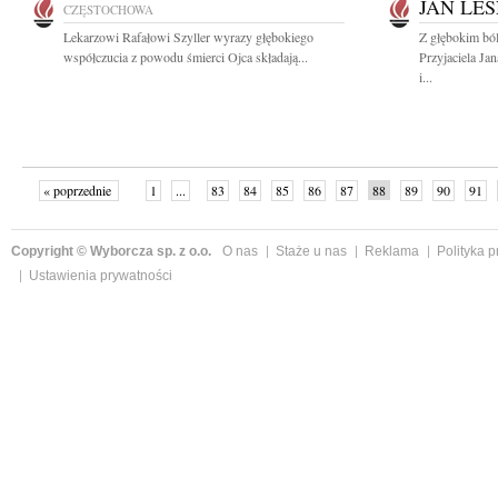
JAN LE
CZĘSTOCHOWA
Lekarzowi Rafałowi Szyller wyrazy głębokiego
Z głębokim bó
współczucia z powodu śmierci Ojca składają...
Przyjaciela Ja
i...
« poprzednie
1
...
83
84
85
86
87
88
89
90
91
»
Copyright © Wyborcza sp. z o.o.
O nas
Staże u nas
Reklama
Polityka 
Ustawienia prywatności