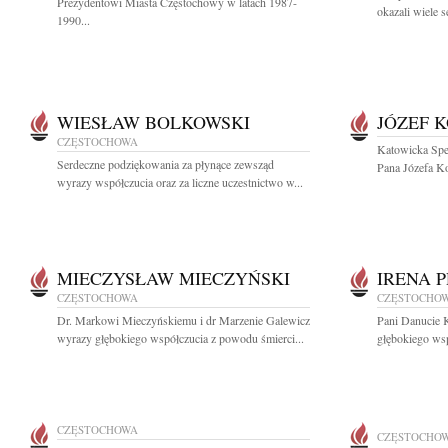
Prezydentowi Miasta Częstochowy w latach 1987-
okazali wiele s
1990...
WIESŁAW BOLKOWSKI
JÓZEF 
CZĘSTOCHOWA
Katowicka Spe
Serdeczne podziękowania za płynące zewsząd
Pana Józefa Ko
wyrazy współczucia oraz za liczne uczestnictwo w...
MIECZYSŁAW MIECZYŃSKI
IRENA 
CZĘSTOCHOWA
CZĘSTOCHO
Dr. Markowi Mieczyńskiemu i dr Marzenie Galewicz
Pani Danucie 
wyrazy głębokiego współczucia z powodu śmierci...
głębokiego ws
CZĘSTOCHOWA
CZĘSTOCHO