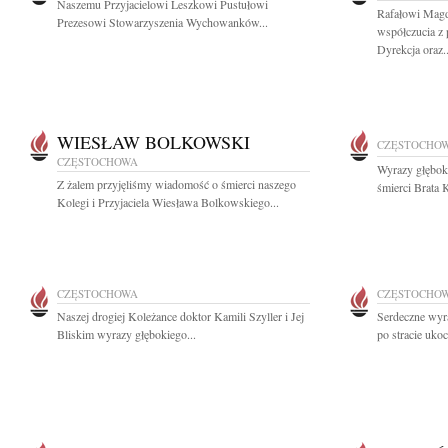
Naszemu Przyjacielowi Leszkowi Pustułowi
Rafałowi Magd
Prezesowi Stowarzyszenia Wychowanków...
współczucia z 
Dyrekcja oraz..
WIESŁAW BOLKOWSKI
CZĘSTOCHO
CZĘSTOCHOWA
Wyrazy głębok
Z żalem przyjęliśmy wiadomość o śmierci naszego
śmierci Brata 
Kolegi i Przyjaciela Wiesława Bolkowskiego...
CZĘSTOCHOWA
CZĘSTOCHO
Naszej drogiej Koleżance doktor Kamili Szyller i Jej
Serdeczne wyra
Bliskim wyrazy głębokiego...
po stracie uko