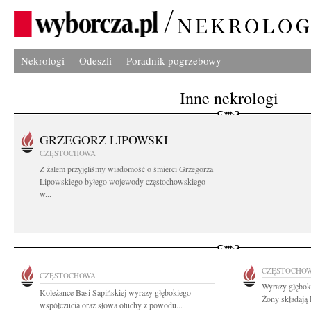
Nekrologi
Odeszli
Poradnik pogrzebowy
Inne nekrologi
GRZEGORZ LIPOWSKI
CZĘSTOCHOWA
Z żalem przyjęliśmy wiadomość o śmierci Grzegorza
Lipowskiego byłego wojewody częstochowskiego
w...
CZĘSTOCHO
CZĘSTOCHOWA
Wyrazy głębok
Koleżance Basi Sapińskiej wyrazy głębokiego
Żony składają
współczucia oraz słowa otuchy z powodu...