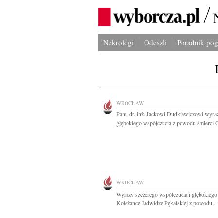
Nekrologi
Odeszli
Poradnik po
WROCŁAW
Panu dr. inż. Jackowi Dudkiewiczowi wyra
głębokiego współczucia z powodu śmierci O
WROCŁAW
Wyrazy szczerego współczucia i głębokiego
Koleżance Jadwidze Pękalskiej z powodu...