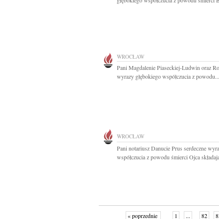
głębokiego współczucia z powodu śmierci Br
WROCŁAW
Pani Magdalenie Piaseckiej-Ludwin oraz Ro
wyrazy głębokiego współczucia z powodu..
WROCŁAW
Pani notariusz Danucie Prus serdeczne wyr
współczucia z powodu śmierci Ojca składają
« poprzednie
1
...
82
8