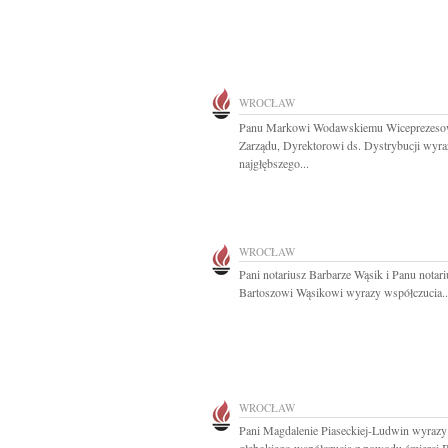
WROCŁAW
Panu Markowi Wodawskiemu Wiceprezeso
Zarządu, Dyrektorowi ds. Dystrybucji wyra
najgłębszego...
WROCŁAW
Pani notariusz Barbarze Wąsik i Panu notar
Bartoszowi Wąsikowi wyrazy współczucia..
WROCŁAW
Pani Magdalenie Piaseckiej-Ludwin wyrazy