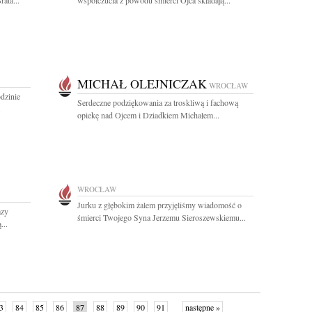
ata...
współczucia z powodu śmierci Ojca składają...
MICHAŁ OLEJNICZAK
WROCŁAW
dzinie
Serdeczne podziękowania za troskliwą i fachową
.
opiekę nad Ojcem i Dziadkiem Michałem...
WROCŁAW
Jurku z głębokim żalem przyjęliśmy wiadomość o
azy
śmierci Twojego Syna Jerzemu Sieroszewskiemu...
...
3
84
85
86
87
88
89
90
91
następne »