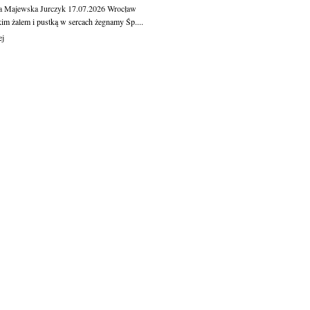
a Majewska Jurczyk
17.07.2026
Wrocław
kim żalem i pustką w sercach żegnamy Śp....
ej