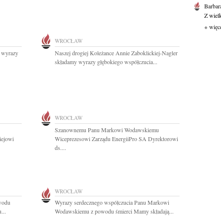
Barbar
Z wiel
+ więc
WROCŁAW
z wyrazy
Naszej drogiej Koleżance Annie Zaboklickiej-Nagler
składamy wyrazy głębokiego współczucia...
WROCŁAW
Szanownemu Panu Markowi Wodawskiemu
iejowi
Wiceprezesowi Zarządu EnergiiPro SA Dyrektorowi
ds....
WROCŁAW
owodu
Wyrazy serdecznego współczucia Panu Markowi
...
Wodawskiemu z powodu śmierci Mamy składają...