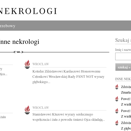
grzebowy
Inne nekrologi
Szukaj
Imię i naz
WROCŁAW
zy
Koledze Zdzisławowi Kardaszowi Honorowemu
jca...
Członkowi Wrocławskiej Rady FSNT NOT wyrazy
INNE NE
głębokiego...
Zdzisł
Zmarła
Paweł 
Z wiel
WROCŁAW
Paweł 
Stanisławowi Kluzowi wyrazy serdecznego
Z wiel
 żalu
współczucia i żalu z powodu śmierci Ojca składają...
Zdzisł
Z głęb