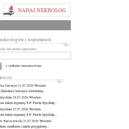
 nekrologów i wspomnień
wisko lub numer ogłoszenia:
+ szukanie zaawansowane
KROLOGI
awa Sawaryn
31.07.2026
Wrocław
 Zdzisława Sawaryn wieloletnia...
Spychała
24.07.2026
Wrocław
kim żalem żegnamy Ś.P. Pawła Spychałę...
Spychała
22.07.2026
Wrocław
kim żalem żegnamy Ś.P. Pawła Spychałę...
aw Barszczewski
21.07.2026
Wrocław
okim smutkiem i żalem przyjęliśmy...