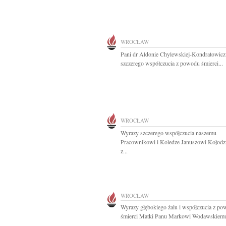
WROCŁAW
Pani dr Aldonie Chylewskiej-Kondratowic
szczerego współczucia z powodu śmierci...
WROCŁAW
Wyrazy szczerego współczucia naszemu
Pracownikowi i Koledze Januszowi Kołodz
z...
WROCŁAW
Wyrazy głębokiego żalu i współczucia z p
śmierci Matki Panu Markowi Wodawskiemu