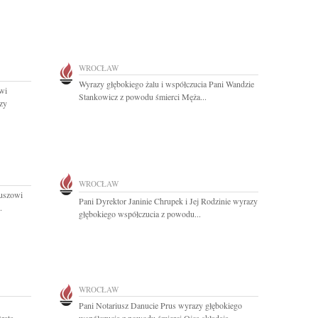
WROCŁAW
Wyrazy głębokiego żalu i współczucia Pani Wandzie
wi
Stankowicz z powodu śmierci Męża...
zy
WROCŁAW
iuszowi
Pani Dyrektor Janinie Chrupek i Jej Rodzinie wyrazy
.
głębokiego współczucia z powodu...
WROCŁAW
Pani Notariusz Danucie Prus wyrazy głębokiego