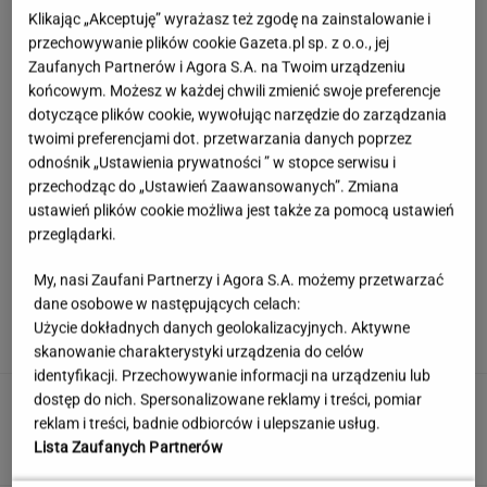
Klikając „Akceptuję” wyrażasz też zgodę na zainstalowanie i
przechowywanie plików cookie Gazeta.pl sp. z o.o., jej
Zaufanych Partnerów i Agora S.A. na Twoim urządzeniu
końcowym. Możesz w każdej chwili zmienić swoje preferencje
dotyczące plików cookie, wywołując narzędzie do zarządzania
twoimi preferencjami dot. przetwarzania danych poprzez
odnośnik „Ustawienia prywatności ” w stopce serwisu i
przechodząc do „Ustawień Zaawansowanych”. Zmiana
ustawień plików cookie możliwa jest także za pomocą ustawień
przeglądarki.
My, nasi Zaufani Partnerzy i Agora S.A. możemy przetwarzać
Córka Cruise'a i Holmes zagrała w teatrze.
dane osobowe w następujących celach:
Tyle osób przyszło na jej występ
Użycie dokładnych danych geolokalizacyjnych. Aktywne
skanowanie charakterystyki urządzenia do celów
identyfikacji. Przechowywanie informacji na urządzeniu lub
Rekord padł w niewielkim stawie. Taki okaz
dostęp do nich. Spersonalizowane reklamy i treści, pomiar
trafia się bardzo rzadko
reklam i treści, badnie odbiorców i ulepszanie usług.
Lista Zaufanych Partnerów