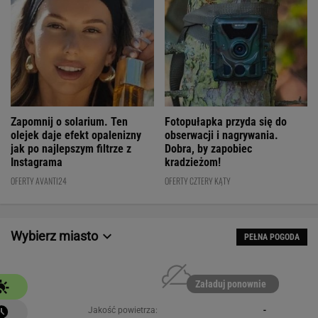
Fotopułapka przyda się do
Zapomnij o solarium. Ten
obserwacji i nagrywania.
olejek daje efekt opalenizny
Dobra, by zapobiec
jak po najlepszym filtrze z
kradzieżom!
Instagrama
OFERTY CZTERY KĄTY
OFERTY AVANTI24
Wybierz miasto
PEŁNA POGODA
Załaduj ponownie
Jakość powietrza:
-