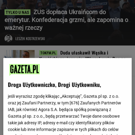
ZUS dopłaca Ukraińcom do
emerytur. Konfederacja grzmi, ale zapomina o
ważnej rzeczy
LESZEK KOSTRZEWSKI
Duda ułaskawił Wąsika i
Kamińskiego, jego nie. "Skazał mnie Pan na
karę śmierci"
Droga Użytkowniczko, Drogi Użytkowniku,
Znów przyczepili się do
Lewandowskiej. Aż trudno mi uwierzyć, o co
poszło
jeśli wyrazisz zgodę klikając „Akceptuję”, Gazeta.pl sp. z o.o.
oraz jej Zaufani Partnerzy, w tym [
676
] Zaufanych Partnerów
KINGA MOLENDA
IAB, jak również Agora S.A. będąca spółką powiązaną z
Gazeta.pl sp. z o.o., będą przetwarzać Twoje dane osobowe
Jamy karne, pobicia. Ukraina
takie jak adresy IP, adresy e-mail czy identyfikatory plików
ma problem z jednostką
cookie lub inne informacje zapisane w tych plikach do celów
SUBSKRYPCJA