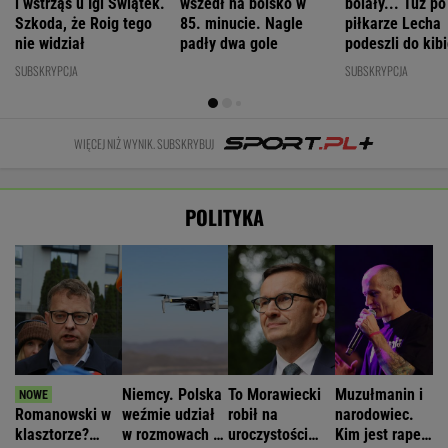
i wstrząs u Igi Świątek.
wszedł na boisko w
bolały... Tuż p
Szkoda, że Roig tego
85. minucie. Nagle
piłkarze Lecha
nie widział
padły dwa gole
podeszli do kib
"Słuchajcie!"
SUBSKRYPCJA
SUBSKRYPCJA
WIĘCEJ NIŻ WYNIK. SUBSKRYBUJ
POLITYKA
Niemcy. Polska
To Morawiecki
Muzułmanin i
Romanowski w
weźmie udział
robił na
narodowiec.
klasztorze?
w rozmowach o
uroczystości
Kim jest raper,