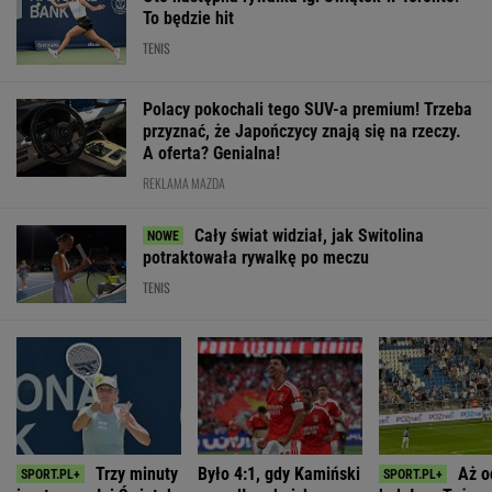
To będzie hit
TENIS
Polacy pokochali tego SUV-a premium! Trzeba
przyznać, że Japończycy znają się na rzeczy.
A oferta? Genialna!
REKLAMA MAZDA
Cały świat widział, jak Switolina
potraktowała rywalkę po meczu
TENIS
Trzy minuty
Było 4:1, gdy Kamiński
Aż o