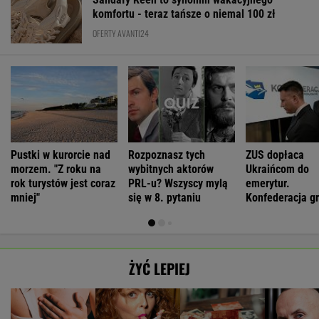
komfortu - teraz tańsze o niemal 100 zł
OFERTY AVANTI24
Pustki w kurorcie nad
Rozpoznasz tych
ZUS dopłaca
morzem. "Z roku na
wybitnych aktorów
Ukraińcom do
rok turystów jest coraz
PRL-u? Wszyscy mylą
emerytur.
mniej"
się w 8. pytaniu
Konfederacja gr
ale zapomina o
rzeczy
ŻYĆ LEPIEJ