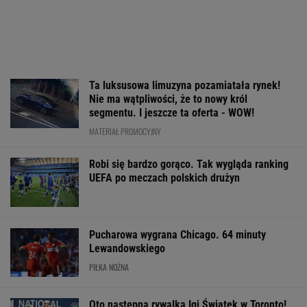
Ta luksusowa limuzyna pozamiatała rynek!
Nie ma wątpliwości, że to nowy król
segmentu. I jeszcze ta oferta - WOW!
MATERIAŁ PROMOCYJNY
Robi się bardzo gorąco. Tak wygląda ranking
UEFA po meczach polskich drużyn
Pucharowa wygrana Chicago. 64 minuty
Lewandowskiego
PIŁKA NOŻNA
Oto następna rywalka Igi Świątek w Toronto!