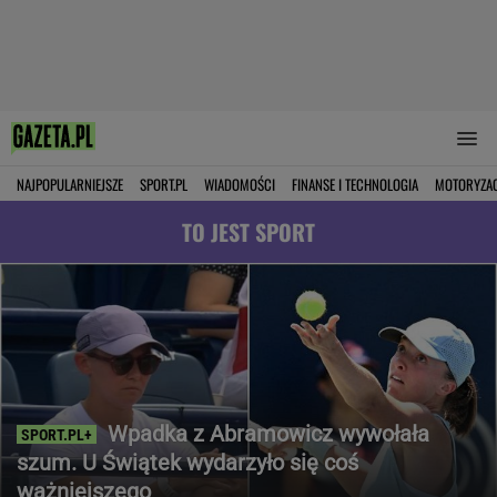
NAJPOPULARNIEJSZE
SPORT.PL
WIADOMOŚCI
FINANSE I TECHNOLOGIA
MOTORYZA
TO JEST SPORT
Wpadka z Abramowicz wywołała
szum. U Świątek wydarzyło się coś
ważniejszego