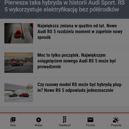
Pierwsza taka hybryda w historii Audi Sport. RS
5 wykorzystuje elektryfikację bez półśrodków
Największa zmiana w quattro od lat. Nowe
Audi RS 5 rozdziela moment w zupełnie nowy
sposób
Moc to tylko początek. Największym
osiągnięciem nowego Audi RS 5 może być
prowadzenie
Czy rasowy model RS może być hybrydą plug-
in? Nowe RS 5 odpowiada jednoznacznie
MOTORYZACJA
Quiz
Wideo
Gazeta.pl
Poczta
Pogoda