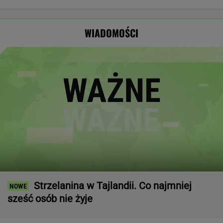
Opus Dei:
zagrożeniach
Nawrockiego.
który wystąpił
Członkowie są
Jest nagranie.
przed
wiernymi
"Skandal"
Nawrockim?
WIADOMOŚCI
świeckimi
Strzelanina w Tajlandii. Co najmniej
sześć osób nie żyje