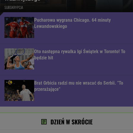
SUBSKRYPCJA
Pucharowa wygrana Chicago. 64 minuty
Lewandowskiego
Oto następna rywalka Igi Świątek w Toronto! To
będzie hit
Brat Grbicia radzi mu nie wracać do Serbii. "To
przerażające"
DZIEŃ W SKRÓCIE