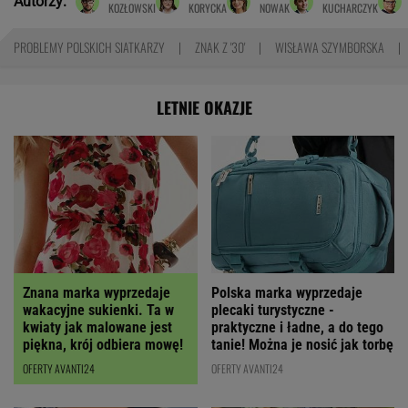
Autorzy:
KOZŁOWSKI
KORYCKA
NOWAK
KUCHARCZYK
PROBLEMY POLSKICH SIATKARZY
ZNAK Z '30'
WISŁAWA SZYMBORSKA
LETNIE OKAZJE
Polska marka wyprzedaje
Znana marka wyprzedaje
plecaki turystyczne -
wakacyjne sukienki. Ta w
praktyczne i ładne, a do tego
kwiaty jak malowane jest
tanie! Można je nosić jak torbę
piękna, krój odbiera mowę!
OFERTY AVANTI24
OFERTY AVANTI24