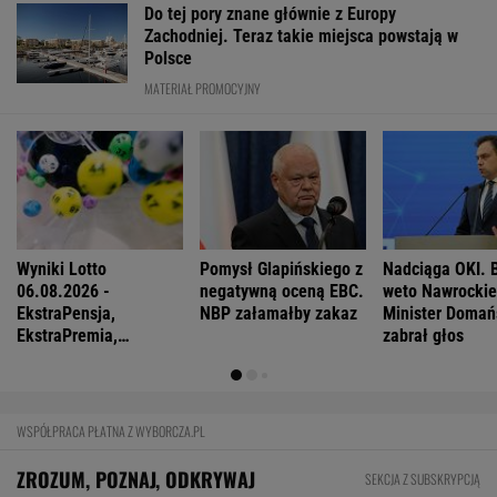
Do tej pory znane głównie z Europy
Zachodniej. Teraz takie miejsca powstają w
Polsce
MATERIAŁ PROMOCYJNY
Wyniki Lotto
Pomysł Glapińskiego z
Nadciąga OKI. 
06.08.2026 -
negatywną oceną EBC.
weto Nawrocki
EkstraPensja,
NBP załamałby zakaz
Minister Domań
EkstraPremia,
zabrał głos
Kaskada, Lotto,
LottoPlus, MiniLotto,
MultiMulti
WSPÓŁPRACA PŁATNA Z WYBORCZA.PL
ZROZUM, POZNAJ, ODKRYWAJ
SEKCJA Z SUBSKRYPCJĄ