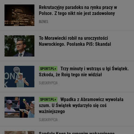
Rekrutacyjny paradoks na rynku pracy w
Polsce. Z tego nikt nie jest zadowolony
BIZNES
To Morawiecki robił na uroczystości
Nawrockiego. Posłanka PiS: Skandal
Trzy minuty i wstrząs u Igi Świątek.
Szkoda, że Roig tego nie widział
SUBSKRYPCJA
Wpadka z Abramowicz wywołała
szum. U Świątek wydarzyło się coś
ważniejszego
SUBSKRYPCJA
Sandały Keen to synonim wakacyjnego