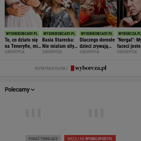
To, co działo się
Basia Starecka:
Dlaczego dorosłe
"Nergal": M
na Teneryfie, mi
Nie miałam siły
dzieci zrywają
faceci jest
SUBSKRYPCJA
SUBSKRYPCJA
SUBSKRYPCJA
SUBSKRYPCJA
się należało. Nie
chodzić do szkoły,
kontakt z
z natury
myślałam, że to
bo byłam głodna
rodzicami?
niepełnosp
złe
emocjonaln
WSPÓŁPRACA PŁATNA Z
Polecamy
Dziś 16:00 • Piłka nożna (M)
Dziś 18:00 • Tenis (M)
Polonia Bytom
-
Botic van de Zandschulp
Pogoń Siedlce
-
Hubert Hurkacz
POKAŻ TRWAJĄCE
WIĘCEJ NA
WYNIKI.SPORT.PL