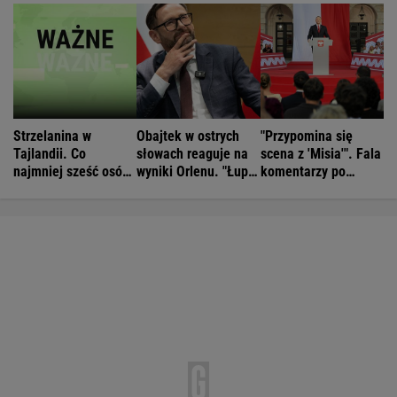
Strzelanina w
Obajtek w ostrych
"Przypomina się
Tajlandii. Co
słowach reaguje na
scena z 'Misia'". Fala
najmniej sześć osób
wyniki Orlenu. "Łupi
komentarzy po
nie żyje
kierowców"
rocznicy
Nawrockiego