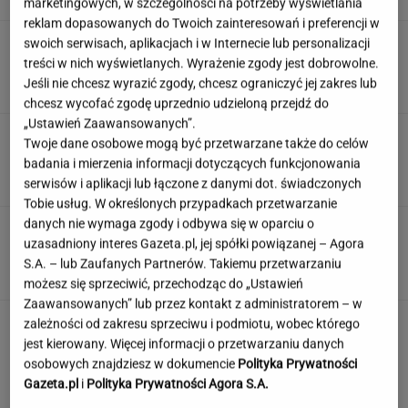
marketingowych, w szczególności na potrzeby wyświetlania
reklam dopasowanych do Twoich zainteresowań i preferencji w
Trump skomentował negocjacje ws.wojny w
swoich serwisach, aplikacjach i w Internecie lub personalizacji
Ukrainie. "Są już pewne postępy"
treści w nich wyświetlanych. Wyrażenie zgody jest dobrowolne.
Jeśli nie chcesz wyrazić zgody, chcesz ograniczyć jej zakres lub
chcesz wycofać zgodę uprzednio udzieloną przejdź do
„Ustawień Zaawansowanych”.
Księżniczka musi iść do wojska. Tyle czasu
Twoje dane osobowe mogą być przetwarzane także do celów
spędzi w armii
badania i mierzenia informacji dotyczących funkcjonowania
serwisów i aplikacji lub łączone z danymi dot. świadczonych
Tobie usług. W określonych przypadkach przetwarzanie
danych nie wymaga zgody i odbywa się w oparciu o
Urzędnicy pukają do domów. Chcą paragonów
uzasadniony interes Gazeta.pl, jej spółki powiązanej – Agora
MATERIAŁ PROMOCYJNY
S.A. – lub Zaufanych Partnerów. Takiemu przetwarzaniu
możesz się sprzeciwić, przechodząc do „Ustawień
Zaawansowanych” lub przez kontakt z administratorem – w
zależności od zakresu sprzeciwu i podmiotu, wobec którego
jest kierowany. Więcej informacji o przetwarzaniu danych
osobowych znajdziesz w dokumencie
Polityka Prywatności
Gazeta.pl
i
Polityka Prywatności Agora S.A.