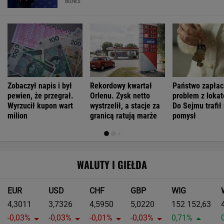
BIZNES
Zobaczył napis i był
Rekordowy kwartał
Państwo zapłac
pewien, że przegrał.
Orlenu. Zysk netto
problem z loka
Wyrzucił kupon wart
wystrzelił, a stacje za
Do Sejmu trafił
milion
granicą ratują marże
pomysł
WALUTY I GIEŁDA
EUR
USD
CHF
GBP
WIG
4,3011
3,7326
4,5950
5,0220
152 152,63
-0,03%
-0,03%
-0,01%
-0,03%
0,71%