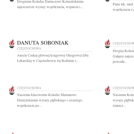
Drogiemu Koledze Dariuszowi Kotasińskiemu
Panu lek. med
najszczersze wyrazy współczucia, wsparcia i...
współczucia z 
DANUTA SOBONIAK
CZĘSTOCHO
CZĘSTOCHOWA
Drogiej Koleż
Anecie Czekaj głównej księgowej Okręgowej Izby
Gałązce najszc
Lekarskiej w Częstochowie Jej Rodzinie i...
powodu...
CZĘSTOCHOWA
CZĘSTOCHO
Naszemu klasowemu Koledze Marianowi
Naszemu Kole
Drużyńskiemu wyrazy głębokiego i szczerego
wyrazy głębok
współczucia po...
śmierci...