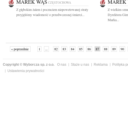
MAREK WĄS
MAREK
CZĘSTOCHOWA
Z głębokim żalem i poczuciem niepowetowanej straty
Z wielkim smu
przyjęliśmy wiadomość o przedwczesnej śmierci...
Dyrektora Gim
Marka...
« poprzednie
1
...
82
83
84
85
86
87
88
89
90
»
Copyright © Wyborcza sp. z o.o.
O nas
Staże u nas
Reklama
Polityka 
Ustawienia prywatności