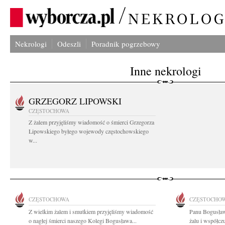
Nekrologi
Odeszli
Poradnik pogrzebowy
Inne nekrologi
GRZEGORZ LIPOWSKI
CZĘSTOCHOWA
Z żalem przyjęliśmy wiadomość o śmierci Grzegorza
Lipowskiego byłego wojewody częstochowskiego
w...
CZĘSTOCHOWA
CZĘSTOCHO
Z wielkim żalem i smutkiem przyjęliśmy wiadomość
Panu Bogusław
o nagłej śmierci naszego Kolegi Bogusława...
żalu i współcz