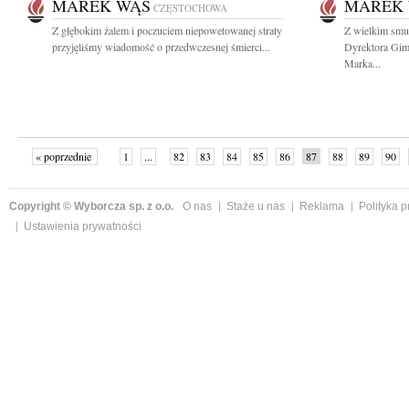
MAREK WĄS
MAREK
CZĘSTOCHOWA
Z głębokim żalem i poczuciem niepowetowanej straty
Z wielkim smu
przyjęliśmy wiadomość o przedwczesnej śmierci...
Dyrektora Gim
Marka...
« poprzednie
1
...
82
83
84
85
86
87
88
89
90
»
Copyright © Wyborcza sp. z o.o.
O nas
Staże u nas
Reklama
Polityka 
Ustawienia prywatności