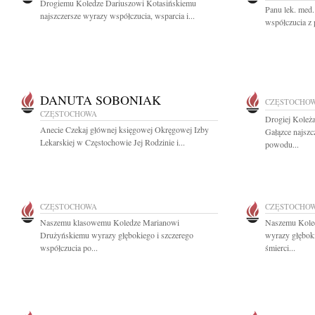
Drogiemu Koledze Dariuszowi Kotasińskiemu
Panu lek. med
najszczersze wyrazy współczucia, wsparcia i...
współczucia z 
DANUTA SOBONIAK
CZĘSTOCHO
CZĘSTOCHOWA
Drogiej Koleż
Anecie Czekaj głównej księgowej Okręgowej Izby
Gałązce najszc
Lekarskiej w Częstochowie Jej Rodzinie i...
powodu...
CZĘSTOCHOWA
CZĘSTOCHO
Naszemu klasowemu Koledze Marianowi
Naszemu Kole
Drużyńskiemu wyrazy głębokiego i szczerego
wyrazy głębok
współczucia po...
śmierci...