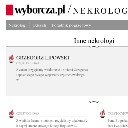
Nekrologi
Odeszli
Poradnik pogrzebowy
Inne nekrologi
GRZEGORZ LIPOWSKI
CZĘSTOCHOWA
Z żalem przyjęliśmy wiadomość o śmierci Grzegorza
Lipowskiego byłego wojewody częstochowskiego
w...
CZĘSTOCHOWA
CZĘSTOCHO
Z wielkim żalem i smutkiem przyjęliśmy wiadomość
Panu Bogusław
o nagłej śmierci naszego Kolegi Bogusława...
żalu i współcz