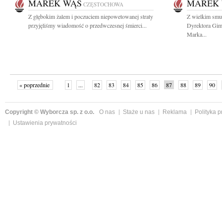
MAREK WĄS
MAREK
CZĘSTOCHOWA
Z głębokim żalem i poczuciem niepowetowanej straty
Z wielkim smu
przyjęliśmy wiadomość o przedwczesnej śmierci...
Dyrektora Gim
Marka...
« poprzednie
1
...
82
83
84
85
86
87
88
89
90
»
Copyright © Wyborcza sp. z o.o.
O nas
Staże u nas
Reklama
Polityka 
Ustawienia prywatności