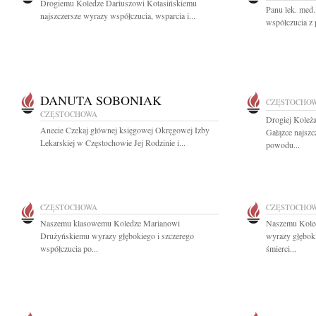
Drogiemu Koledze Dariuszowi Kotasińskiemu
Panu lek. med
najszczersze wyrazy współczucia, wsparcia i...
współczucia z 
DANUTA SOBONIAK
CZĘSTOCHO
CZĘSTOCHOWA
Drogiej Koleż
Anecie Czekaj głównej księgowej Okręgowej Izby
Gałązce najszc
Lekarskiej w Częstochowie Jej Rodzinie i...
powodu...
CZĘSTOCHOWA
CZĘSTOCHO
Naszemu klasowemu Koledze Marianowi
Naszemu Kole
Drużyńskiemu wyrazy głębokiego i szczerego
wyrazy głębok
współczucia po...
śmierci...