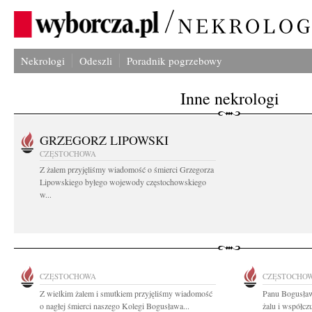
Nekrologi
Odeszli
Poradnik pogrzebowy
Inne nekrologi
GRZEGORZ LIPOWSKI
CZĘSTOCHOWA
Z żalem przyjęliśmy wiadomość o śmierci Grzegorza
Lipowskiego byłego wojewody częstochowskiego
w...
CZĘSTOCHOWA
CZĘSTOCHO
Z wielkim żalem i smutkiem przyjęliśmy wiadomość
Panu Bogusław
o nagłej śmierci naszego Kolegi Bogusława...
żalu i współcz