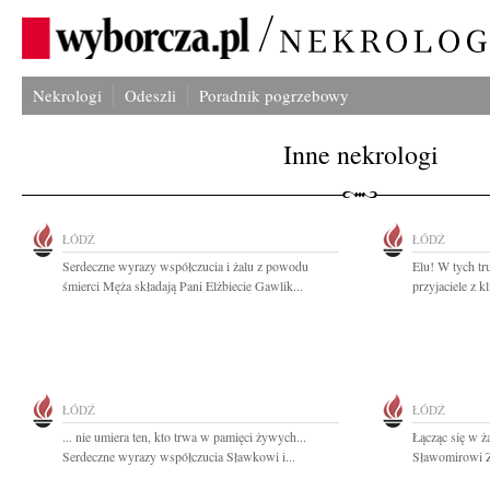
Nekrologi
Odeszli
Poradnik pogrzebowy
Inne nekrologi
ŁÓDŹ
ŁÓDŹ
Serdeczne wyrazy współczucia i żalu z powodu
Elu! W tych tr
śmierci Męża składają Pani Elżbiecie Gawlik...
przyjaciele z kl
ŁÓDŹ
ŁÓDŹ
... nie umiera ten, kto trwa w pamięci żywych...
Łącząc się w ż
Serdeczne wyrazy współczucia Sławkowi i...
Sławomirowi Z