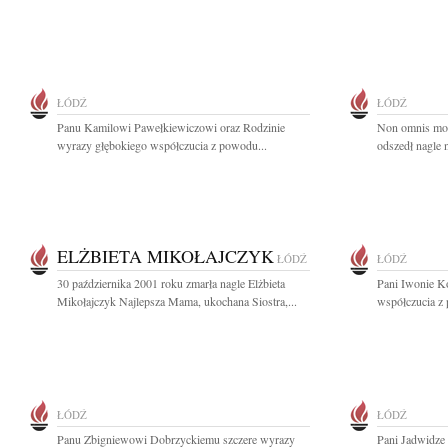
ŁÓDŹ
ŁÓDŹ
Panu Kamilowi Pawełkiewiczowi oraz Rodzinie
Non omnis mori
wyrazy głębokiego współczucia z powodu...
odszedł nagle n
ELŻBIETA MIKOŁAJCZYK
ŁÓDŹ
ŁÓDŹ
30 października 2001 roku zmarła nagle Elżbieta
Pani Iwonie Ko
Mikołajczyk Najlepsza Mama, ukochana Siostra,...
współczucia z 
ŁÓDŹ
ŁÓDŹ
Panu Zbigniewowi Dobrzyckiemu szczere wyrazy
Pani Jadwidze