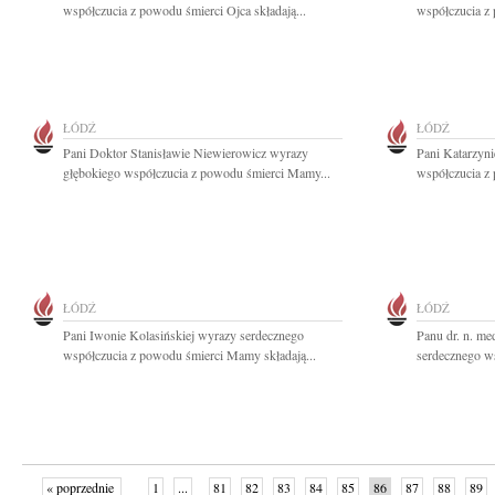
współczucia z powodu śmierci Ojca składają...
współczucia z 
ŁÓDŹ
ŁÓDŹ
Pani Doktor Stanisławie Niewierowicz wyrazy
Pani Katarzyn
głębokiego współczucia z powodu śmierci Mamy...
współczucia z 
ŁÓDŹ
ŁÓDŹ
Pani Iwonie Kolasińskiej wyrazy serdecznego
Panu dr. n. m
współczucia z powodu śmierci Mamy składają...
serdecznego ws
« poprzednie
1
...
81
82
83
84
85
86
87
88
89