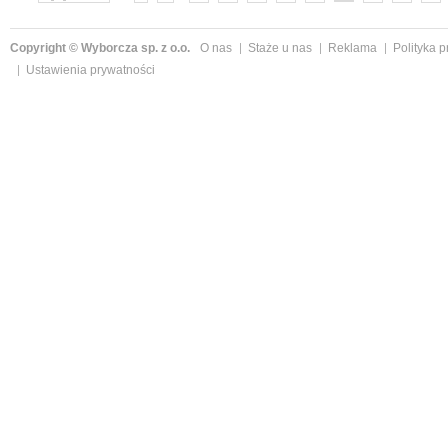
»
Copyright © Wyborcza sp. z o.o.
O nas
Staże u nas
Reklama
Polityka 
Ustawienia prywatności