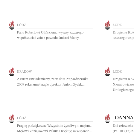
ŁÓDŹ
ŁÓDŹ
Panu Robertowi Glińskiemu wyrazy szczerego
Drogiemu Kol
współczucia i żalu z powodu śmierci Mamy...
szczerego wspó
KRAKÓW
ŁÓDŹ
Z żalem zawiadamiamy, że w dniu 29 października
Drogiemu Kole
2009 roku zmarł nagle dyrektor Antoni Zydek...
Niemirowiczow
Urologicznego 
JOANNA
ŁÓDŹ
Pragnę podziękować Wszystkim życzliwym mojemu
Dni człowieka 
Mężowi Zdzisławowi Pakule Dziękuję za wsparcie...
(Ps. 103,15) Z