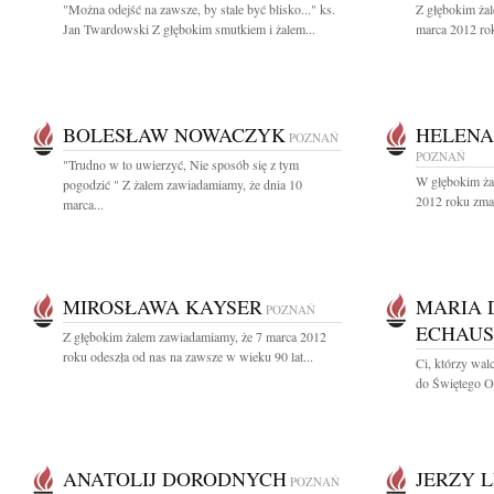
"Można odejść na zawsze, by stale być blisko..." ks.
Z głębokim ża
Jan Twardowski Z głębokim smutkiem i żalem...
marca 2012 rok
BOLESŁAW NOWACZYK
HELENA
POZNAŃ
POZNAŃ
"Trudno w to uwierzyć, Nie sposób się z tym
W głębokim ża
pogodzić " Z żalem zawiadamiamy, że dnia 10
2012 roku zmarł
marca...
MIROSŁAWA KAYSER
MARIA 
POZNAŃ
ECHAUS
Z głębokim żalem zawiadamiamy, że 7 marca 2012
roku odeszła od nas na zawsze w wieku 90 lat...
Ci, którzy wal
do Świętego Od
ANATOLIJ DORODNYCH
JERZY 
POZNAŃ