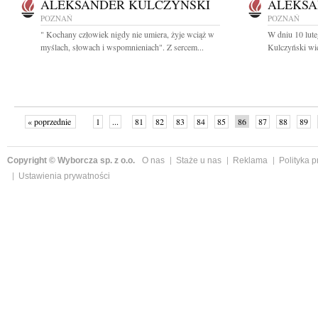
ALEKSANDER KULCZYŃSKI
ALEKSA
POZNAŃ
POZNAŃ
" Kochany człowiek nigdy nie umiera, żyje wciąż w
W dniu 10 lut
myślach, słowach i wspomnieniach". Z sercem...
Kulczyński wie
« poprzednie
1
...
81
82
83
84
85
86
87
88
89
»
Copyright © Wyborcza sp. z o.o.
O nas
Staże u nas
Reklama
Polityka 
Ustawienia prywatności