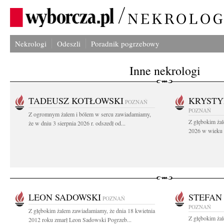
Nekrologi
Odeszli
Poradnik pogrzebowy
Inne nekrologi
TADEUSZ KOTŁOWSKI
KRYST
POZNAŃ
POZNAŃ
Z ogromnym żalem i bólem w sercu zawiadamiamy,
Z głębokim żal
że w dniu 3 sierpnia 2026 r. odszedł od...
2026 w wieku 9
LEON SADOWSKI
STEFAN
POZNAŃ
POZNAŃ
Z głębokim żalem zawiadamiamy, że dnia 18 kwietnia
Z głębokim ża
2012 roku zmarł Leon Sadowski Pogrzeb...