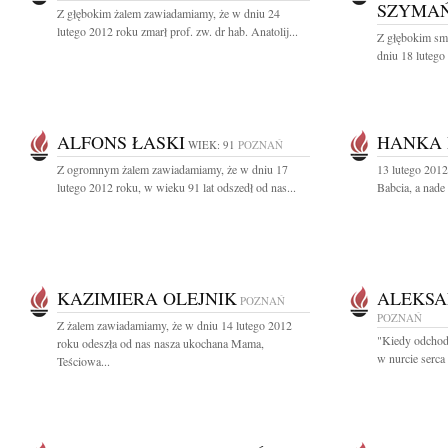
SZYMAŃ
Z głębokim żalem zawiadamiamy, że w dniu 24
lutego 2012 roku zmarł prof. zw. dr hab. Anatolij...
Z głębokim sm
dniu 18 lutego 
ALFONS ŁASKI
HANKA
WIEK: 91
POZNAŃ
Z ogromnym żalem zawiadamiamy, że w dniu 17
13 lutego 201
lutego 2012 roku, w wieku 91 lat odszedł od nas...
Babcia, a nade
KAZIMIERA OLEJNIK
ALEKSA
POZNAŃ
POZNAŃ
Z żalem zawiadamiamy, że w dniu 14 lutego 2012
"Kiedy odchodz
roku odeszła od nas nasza ukochana Mama,
w nurcie serca 
Teściowa...