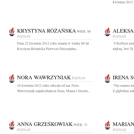
kwietnia 2012 
KRYSTYNA RÓŻAŃSKA
ALEKSA
WIEK: 88
POZNAŃ
POZNAŃ
Dnia 22 kwietnia 2012 roku zmarła w wieku 88 lat
"Choćbym nawet
Krystyna Różańska Pierwsza Diecezjalna...
ulęknę, boś Ty 
NORA WAWRZYNIAK
IRENA 
POZNAŃ
18 kwietnia 2012 roku odeszła od nas Nora
"Nie umiera te
Wawrzyniak najukochańsza Żona, Mama i Siostra...
Z głębokim żal
ANNA GRZEŚKOWIAK
MARIAN
WIEK: 31
POZNAŃ
POZNAŃ