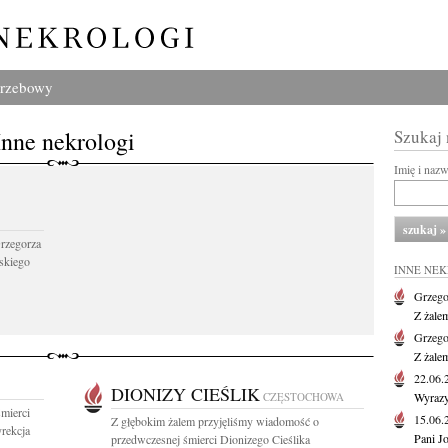
grzebowy
Inne nekrologi
Szukaj
Imię i naz
Grzegorza
skiego
INNE NE
Grzego
Z żale
Grzego
Z żale
22.06
DIONIZY CIEŚLIK
CZĘSTOCHOWA
Wyrazy
mierci
15.06
Z głębokim żalem przyjęliśmy wiadomość o
rekcja
Pani J
przedwczesnej śmierci Dionizego Cieślika