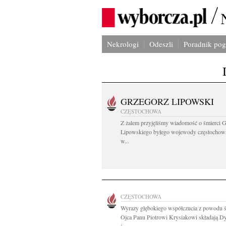
Nekrologi
Odeszli
Poradnik po
GRZEGORZ LIPOWSKI
CZĘSTOCHOWA
Z żalem przyjęliśmy wiadomość o śmierci 
Lipowskiego byłego wojewody częstochow
w...
CZĘSTOCHOWA
Wyrazy głębokiego współczucia z powodu ś
Ojca Panu Piotrowi Krysiakowi składają Dy