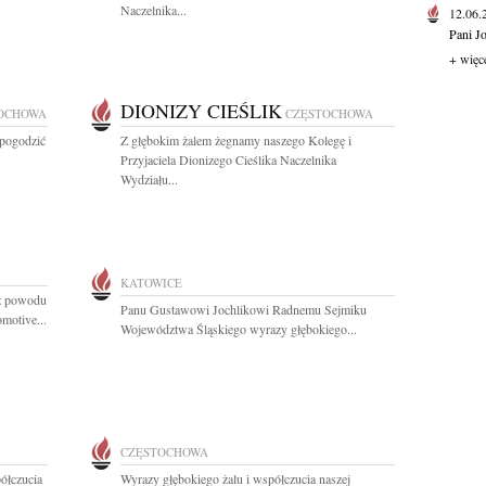
Naczelnika...
12.06
Pani J
+ więc
DIONIZY CIEŚLIK
OCHOWA
CZĘSTOCHOWA
y pogodzić
Z głębokim żalem żegnamy naszego Kolegę i
Przyjaciela Dionizego Cieślika Naczelnika
Wydziału...
KATOWICE
 z powodu
Panu Gustawowi Jochlikowi Radnemu Sejmiku
motive...
Województwa Śląskiego wyrazy głębokiego...
CZĘSTOCHOWA
ółczucia
Wyrazy głębokiego żalu i współczucia naszej