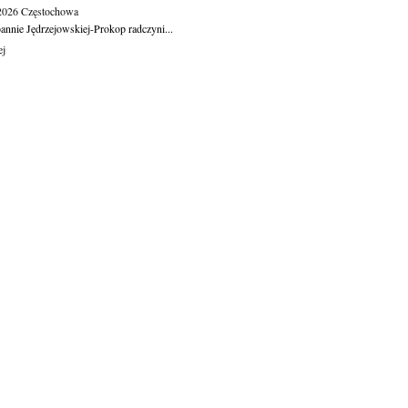
.2026
Częstochowa
oannie Jędrzejowskiej-Prokop radczyni...
ej