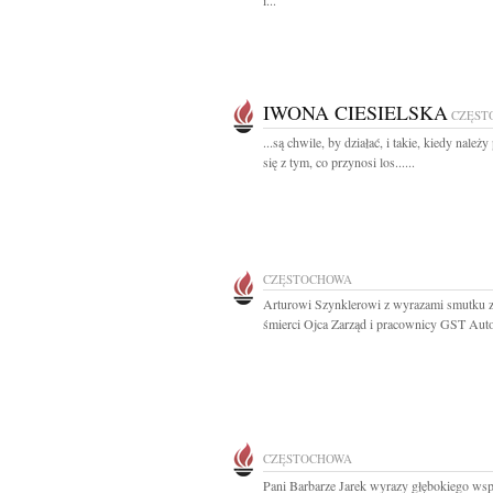
i...
IWONA CIESIELSKA
CZĘST
...są chwile, by działać, i takie, kiedy należ
się z tym, co przynosi los......
CZĘSTOCHOWA
Arturowi Szynklerowi z wyrazami smutku
śmierci Ojca Zarząd i pracownicy GST Auto
CZĘSTOCHOWA
Pani Barbarze Jarek wyrazy głębokiego wsp