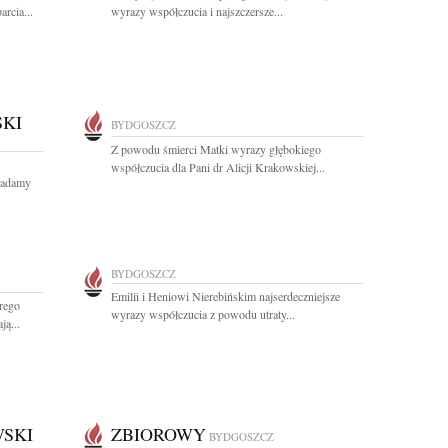
rcia...
wyrazy współczucia i najszczersze...
KI
BYDGOSZCZ
Z powodu śmierci Matki wyrazy głębokiego
współczucia dla Pani dr Alicji Krakowskiej...
kładamy
BYDGOSZCZ
Emilii i Heniowi Nierebińskim najserdeczniejsze
rego
wyrazy współczucia z powodu utraty...
ą...
SKI
ZBIOROWY
BYDGOSZCZ