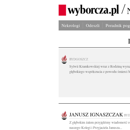
Nekrologi
Odeszli
Poradnik po
BYDGOSZCZ
Sylwii Kramkowskiej wraz z Rodziną wyra
głębokiego współczucia z powodu śmierci 
JANUSZ IGNASZCZAK
BY
Z głębokim żalem przyjęliśmy wiadomość o
naszego Kolegi i Przyjaciela Janusza...