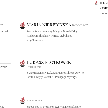
Heliod
Z ogro
+ więc
MARIA NIEREBIŃSKA
CZ
BYDGOSZCZ
muntowi
Ze smutkiem żegnamy Marysię Nierebińską
Rodzicom składamy wyrazy głębokiego
współczucia...
ŁUKASZ PŁOTKOWSKI
wyrazy
BYDGOSZCZ
Z żalem żegnamy Łukasza Płotkowskiego Artystę
Grafika Krytyka sztuki i Pedagoga Wyrazy...
BYDGOSZCZ
iemu
Zarząd spółki Przewozy Regionalne przekazuje