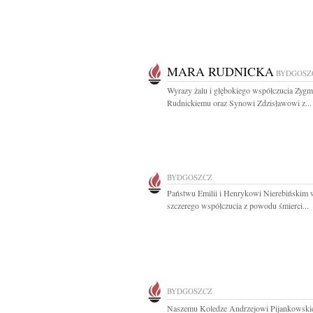
MARA RUDNICKA
BYDGOSZ
Wyrazy żalu i głębokiego współczucia Zyg
Rudnickiemu oraz Synowi Zdzisławowi z...
BYDGOSZCZ
Państwu Emilii i Henrykowi Nierebińskim 
szczerego współczucia z powodu śmierci...
BYDGOSZCZ
Naszemu Koledze Andrzejowi Pijankowsk