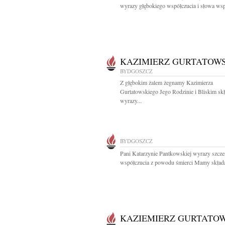
wyrazy głębokiego współczucia i słowa wspa
KAZIMIERZ GURTATOWS
BYDGOSZCZ
Z głębokim żalem żegnamy Kazimierza
Gurtatowskiego Jego Rodzinie i Bliskim s
wyrazy...
BYDGOSZCZ
Pani Katarzynie Pantkowskiej wyrazy szcze
współczucia z powodu śmierci Mamy składaj
KAZIEMIERZ GURTATOW