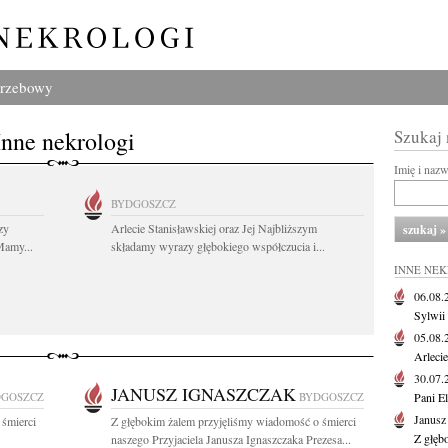
grzebowy
Inne nekrologi
Szukaj
Imię i naz
BYDGOSZCZ
zy
Arlecie Stanisławskiej oraz Jej Najbliższym
Mamy...
składamy wyrazy głębokiego współczucia i...
INNE NE
06.08
Sylwii
05.08
Arlecie
30.07
JANUSZ IGNASZCZAK
DGOSZCZ
BYDGOSZCZ
Pani El
Janusz
 śmierci
Z głębokim żalem przyjęliśmy wiadomość o śmierci
Z głęb
naszego Przyjaciela Janusza Ignaszczaka Prezesa...