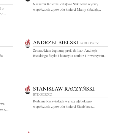
Naszemu Koledze Rafałowi Sykuterze wyrazy
ć o
współczucia z powodu śmierci Mamy składają...
 i...
ANDRZEJ BIELSKI
BYDGOSZCZ
Ze smutkiem żegnamy prof. dr. hab. Andrzeja
a...
Bielskiego fizyka i historyka nauki z Uniwersytetu...
STANISŁAW RACZYŃSKI
BYDGOSZCZ
Rodzinie Raczyńskich wyrazy głębokiego
awa
współczucia z powodu śmierci Stanisława...
awa,...