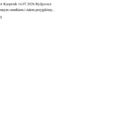
or Kasprzak
14.07.2026
Bydgoszcz
mnym smutkiem i żalem przyjęliśmy...
ej