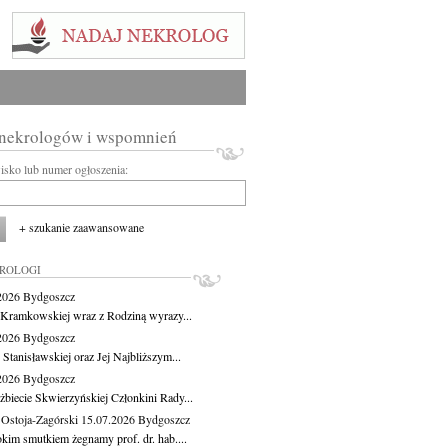
 nekrologów i wspomnień
wisko lub numer ogłoszenia:
+ szukanie zaawansowane
KROLOGI
.2026
Bydgoszcz
 Kramkowskiej wraz z Rodziną wyrazy...
.2026
Bydgoszcz
 Stanisławskiej oraz Jej Najbliższym...
.2026
Bydgoszcz
żbiecie Skwierzyńskiej Członkini Rady...
 Ostoja-Zagórski
15.07.2026
Bydgoszcz
okim smutkiem żegnamy prof. dr. hab....