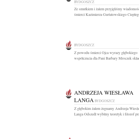
BYDGOSZCZ
Ze smutkiem i żalem przyjęliśmy wiadomoś
śmierci Kazimierza Gurtatowskiego Ciepłego
BYDGOSZCZ
Z powodu śmierci Ojca wyrazy głębokiego
współczucia dla Pani Barbary Mroczek skład
ANDRZEJA WIESŁAWA
LANGA
BYDGOSZCZ
Z głębokim żalem żegnamy Andrzeja Wiesł
Langa Odszedł wybitny teoretyk i filozof pr