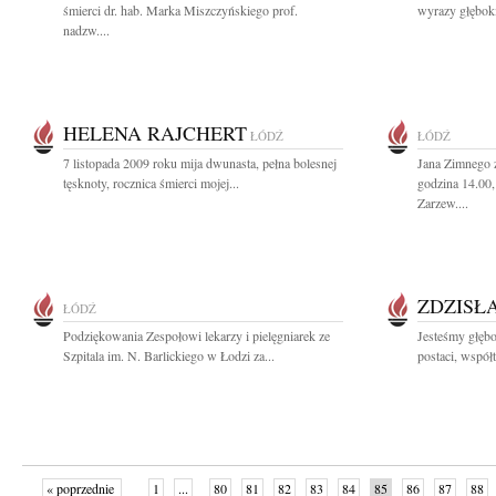
śmierci dr. hab. Marka Miszczyńskiego prof.
wyrazy głęboki
nadzw....
HELENA RAJCHERT
ŁÓDŹ
ŁÓDŹ
7 listopada 2009 roku mija dwunasta, pełna bolesnej
Jana Zimnego 
tęsknoty, rocznica śmierci mojej...
godzina 14.00
Zarzew....
ZDZISŁ
ŁÓDŹ
Podziękowania Zespołowi lekarzy i pielęgniarek ze
Jesteśmy głęb
Szpitala im. N. Barlickiego w Łodzi za...
postaci, współ
« poprzednie
1
...
80
81
82
83
84
85
86
87
88