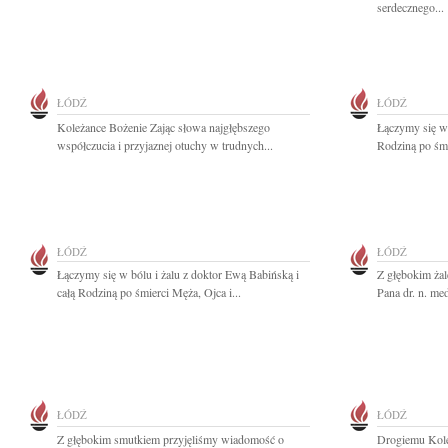
serdecznego...
ŁÓDŹ
ŁÓDŹ
Koleżance Bożenie Zając słowa najgłębszego
Łączymy się w 
współczucia i przyjaznej otuchy w trudnych...
Rodziną po śmi
ŁÓDŹ
ŁÓDŹ
Łączymy się w bólu i żalu z doktor Ewą Babińską i
Z głębokim ża
całą Rodziną po śmierci Męża, Ojca i...
Pana dr. n. me
ŁÓDŹ
ŁÓDŹ
Z głębokim smutkiem przyjęliśmy wiadomość o
Drogiemu Kol