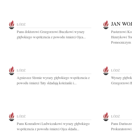
JAN WO
ŁÓDŹ
Panu doktorowi Grzegorzowi Buczkowi wyrazy
Pasterzowi Ko
głębokiego współczucia z powodu śmierci Ojca...
Henrykowi To
Pomocniczym i
ŁÓDŹ
ŁÓDŹ
Agnieszce Słomie wyrazy głębokiego współczucia z
Wyrazy głębok
powodu śmierci Taty składają koleżanki i...
Grzegorzowi B
ŁÓDŹ
ŁÓDŹ
Panu Konradowi Ludwiczakowi wyrazy głębokiego
Panu Dariusz
współczucia z powodu śmierci Ojca składa...
Prokuratorow