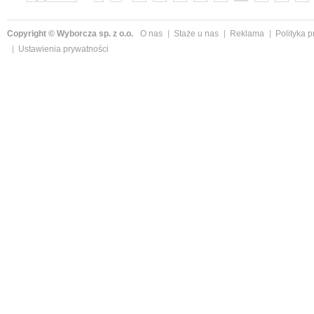
»
Copyright © Wyborcza sp. z o.o.
O nas
Staże u nas
Reklama
Polityka 
Ustawienia prywatności