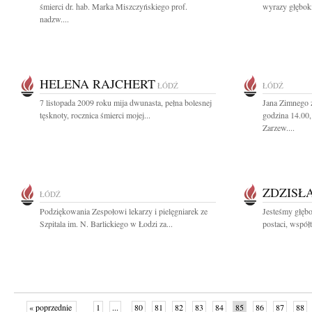
śmierci dr. hab. Marka Miszczyńskiego prof.
wyrazy głęboki
nadzw....
HELENA RAJCHERT
ŁÓDŹ
ŁÓDŹ
7 listopada 2009 roku mija dwunasta, pełna bolesnej
Jana Zimnego 
tęsknoty, rocznica śmierci mojej...
godzina 14.00
Zarzew....
ZDZISŁ
ŁÓDŹ
Podziękowania Zespołowi lekarzy i pielęgniarek ze
Jesteśmy głęb
Szpitala im. N. Barlickiego w Łodzi za...
postaci, współ
« poprzednie
1
...
80
81
82
83
84
85
86
87
88