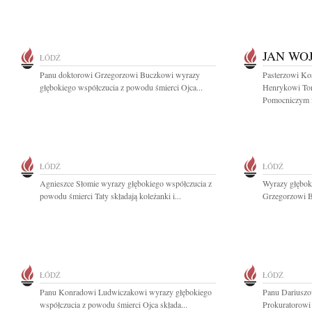
JAN WO
ŁÓDŹ
Panu doktorowi Grzegorzowi Buczkowi wyrazy
Pasterzowi Ko
głębokiego współczucia z powodu śmierci Ojca...
Henrykowi To
Pomocniczym i
ŁÓDŹ
ŁÓDŹ
Agnieszce Słomie wyrazy głębokiego współczucia z
Wyrazy głębok
powodu śmierci Taty składają koleżanki i...
Grzegorzowi B
ŁÓDŹ
ŁÓDŹ
Panu Konradowi Ludwiczakowi wyrazy głębokiego
Panu Dariusz
współczucia z powodu śmierci Ojca składa...
Prokuratorow