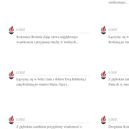
serdecznego...
ŁÓDŹ
ŁÓDŹ
Koleżance Bożenie Zając słowa najgłębszego
Łączymy się w 
współczucia i przyjaznej otuchy w trudnych...
Rodziną po śmi
ŁÓDŹ
ŁÓDŹ
Łączymy się w bólu i żalu z doktor Ewą Babińską i
Z głębokim ża
całą Rodziną po śmierci Męża, Ojca i...
Pana dr. n. me
ŁÓDŹ
ŁÓDŹ
Z głębokim smutkiem przyjęliśmy wiadomość o
Drogiemu Kol