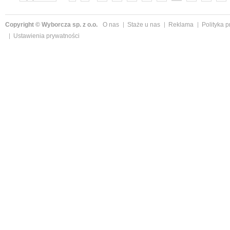
»
Copyright © Wyborcza sp. z o.o.
O nas
Staże u nas
Reklama
Polityka 
Ustawienia prywatności