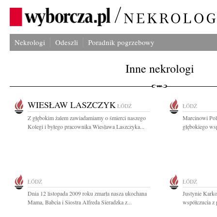
Nekrologi
Odeszli
Poradnik pogrzebowy
Inne nekrologi
WIESŁAW LASZCZYK
ŁÓDŹ
ŁÓDŹ
Z głębokim żalem zawiadamiamy o śmierci naszego
Marcinowi Pol
Kolegi i byłego pracownika Wiesława Laszczyka...
głębokiego wsp
ŁÓDŹ
ŁÓDŹ
Dnia 12 listopada 2009 roku zmarła nasza ukochana
Justynie Karko
Mama, Babcia i Siostra Alfreda Sieradzka z...
współczucia z