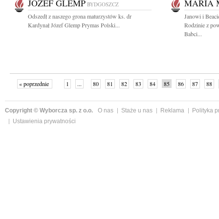
JÓZEF GLEMP
MARIA
BYDGOSZCZ
Odszedł z naszego grona maturzystów ks. dr
Janowi i Beac
Kardynał Józef Glemp Prymas Polski...
Rodzinie z pow
Babci...
« poprzednie
1
...
80
81
82
83
84
85
86
87
88
»
Copyright © Wyborcza sp. z o.o.
O nas
Staże u nas
Reklama
Polityka 
Ustawienia prywatności