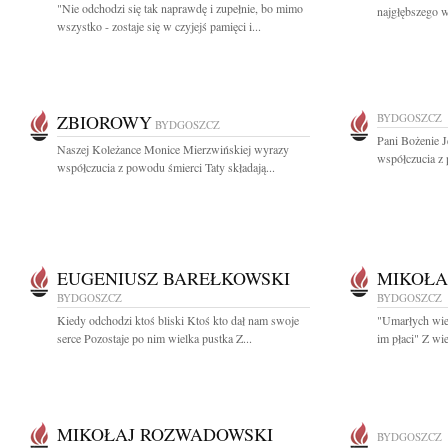
"Nie odchodzi się tak naprawdę i zupełnie, bo mimo
najgłębszego ws
wszystko - zostaje się w czyjejś pamięci i...
ZBIOROWY
BYDGOSZCZ
BYDGOSZCZ
Pani Bożenie J
Naszej Koleżance Monice Mierzwińskiej wyrazy
współczucia z 
współczucia z powodu śmierci Taty składają...
EUGENIUSZ BAREŁKOWSKI
MIKOŁA
BYDGOSZCZ
BYDGOSZCZ
Kiedy odchodzi ktoś bliski Ktoś kto dał nam swoje
"Umarłych wiec
serce Pozostaje po nim wielka pustka Z...
im płaci" Z wi
MIKOŁAJ ROZWADOWSKI
BYDGOSZCZ