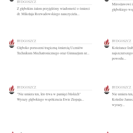
BYDGOSZCZ
Mirosławowi 
Z głębokim żalem przyjęliśmy wiadomość o śmierci
głębokiego wsp
dr. Mikołaja Rozwadowskiego nauczyciela...
BYDGOSZCZ
BYDGOSZCZ
Głęboko poruszeni tragiczną śmiercią Uczniów
Koleżance Izab
Technikum Mechatronicznego oraz Gimnazjum nr...
najszczerszego
powodu...
BYDGOSZCZ
BYDGOSZCZ
"Nie umiera ten, kto trwa w pamięci bliskich"
Nie umiera ten
Wyrazy głębokiego współczucia Ewie Ziopaja...
Koledze Janus
wyrazy...