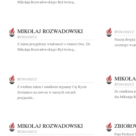
Mikołaja Rozwadowskiego Był twórcą...
MIKOŁAJ ROZWADOWSKI
BYDGOSZCZ
BYDGOSZCZ
Naszej drogie
Z żalem przyjęliśmy wiadomość o śmierci Doc. Dr.
szczerego wspó
Mikołaja Rozwadowskiego Był twórcą...
MIKOŁA
BYDGOSZCZ
BYDGOSZCZ
Z wielkim żalem i smutkiem żegnamy Cię Rysiu
Ze smutkiem p
Zostaniesz na zawsze w naszych sercach
dra Mikołaja 
przyjaciele...
MIKOŁAJ ROZWADOWSKI
ZBIOR
BYDGOSZCZ
Pani Profesor 