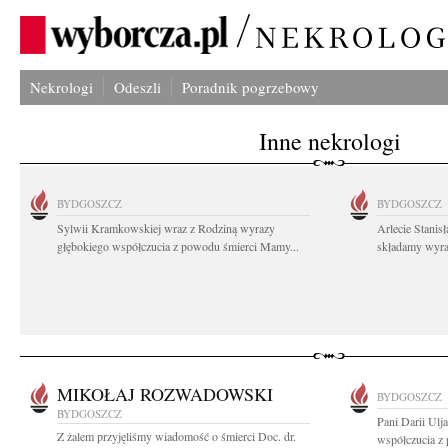
Nekrologi
Odeszli
Poradnik pogrzebowy
Inne nekrologi
BYDGOSZCZ
BYDGOSZCZ
Sylwii Kramkowskiej wraz z Rodziną wyrazy
Arlecie Stanis
głębokiego współczucia z powodu śmierci Mamy...
składamy wyraz
MIKOŁAJ ROZWADOWSKI
BYDGOSZCZ
BYDGOSZCZ
Pani Darii Ulj
Z żalem przyjęliśmy wiadomość o śmierci Doc. dr.
współczucia z 