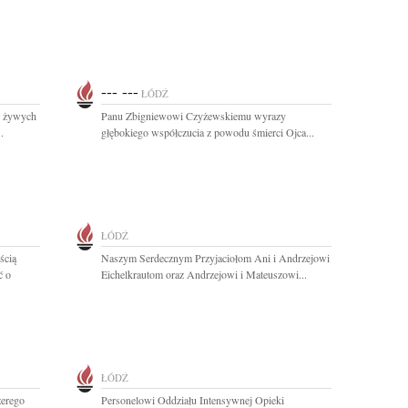
--- ---
ŁÓDŹ
ch żywych
Panu Zbigniewowi Czyżewskiemu wyrazy
.
głębokiego współczucia z powodu śmierci Ojca...
ŁÓDŹ
ścią
Naszym Serdecznym Przyjaciołom Ani i Andrzejowi
ć o
Eichelkrautom oraz Andrzejowi i Mateuszowi...
ŁÓDŹ
zerego
Personelowi Oddziału Intensywnej Opieki