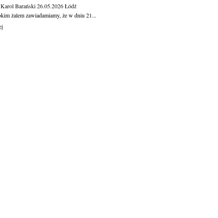
 Karol Barański
26.05.2026
Łódź
okim żalem zawiadamiamy, że w dniu 21...
ej