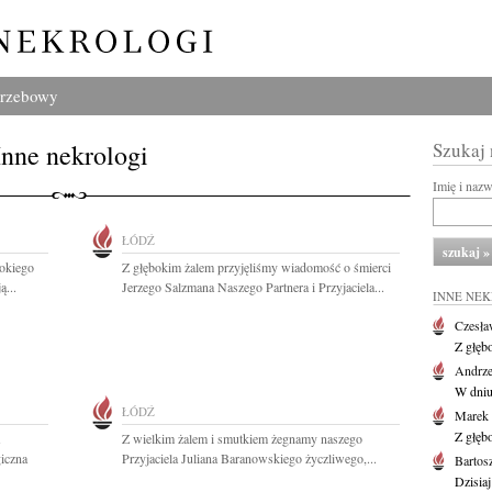
grzebowy
Inne nekrologi
Szukaj
Imię i naz
ŁÓDŹ
okiego
Z głębokim żalem przyjęliśmy wiadomość o śmierci
ą...
Jerzego Salzmana Naszego Partnera i Przyjaciela...
INNE NE
Czesła
Z głęb
Andrze
W dniu 
ŁÓDŹ
Marek 
Z głęb
Z wielkim żalem i smutkiem żegnamy naszego
iczna
Przyjaciela Juliana Baranowskiego życzliwego,...
Bartos
Dzisiaj