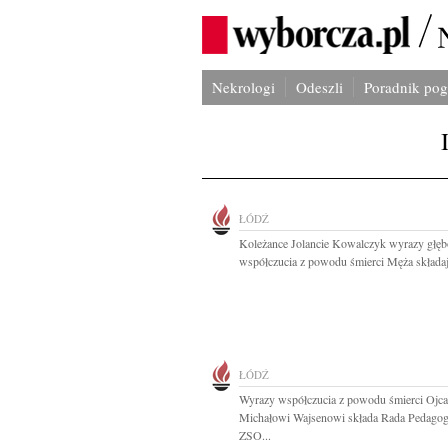
Nekrologi
Odeszli
Poradnik po
ŁÓDŹ
Koleżance Jolancie Kowalczyk wyrazy głęb
współczucia z powodu śmierci Męża składaj
ŁÓDŹ
Wyrazy współczucia z powodu śmierci Ojca
Michałowi Wajsenowi składa Rada Pedagog
ZSO...