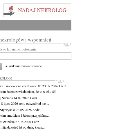
 nekrologów i wspomnień
wisko lub numer ogłoszenia:
+ szukanie zaawansowane
KROLOGI
wa Jankiewicz-Ferszt
wiek: 85
23.07.2026
Łódź
okim żalem zawiadamiam, że w wieku 85...
j Szereda
14.07.2026
Łódź
8 lipca 2026 roku odszedł od nas...
Styczyński
28.05.2026
Łódź
okim smutkiem i żalem przyjęliśmy...
z Gwizdała
27.05.2026
Łódź
 mija dziesięć lat od dnia, kiedy...