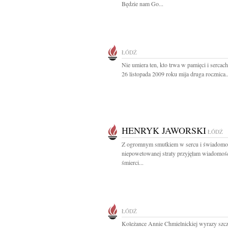
Będzie nam Go...
ŁÓDŹ
Nie umiera ten, kto trwa w pamięci i serca
26 listopada 2009 roku mija druga rocznica..
HENRYK JAWORSKI
ŁÓDŹ
Z ogromnym smutkiem w sercu i świadomo
niepowetowanej straty przyjęłam wiadomoś
śmierci...
ŁÓDŹ
Koleżance Annie Chmielnickiej wyrazy szc