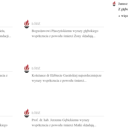
Janusz
Z głęb
+ więc
ŁÓDŹ
ela,
Bogusławowi Płaszyńskiemu wyrazy głębokiego
dacji...
współczucia z powodu śmierci Żony składają...
ŁÓDŹ
ucia z
Koleżance dr Elżbiecie Gasińskiej najserdeczniejsze
wyrazy współczucia z powodu śmierci...
ŁÓDŹ
Prof. dr. hab. Jerzemu Gębickiemu wyrazy
skiego
współczucia z powodu śmierci Matki składają...