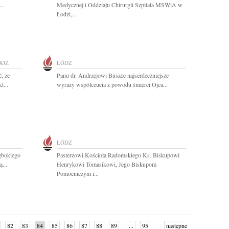
..
Medycznej i Oddziału Chirurgii Szpitala MSWiA w
Łodzi,...
ÓDŹ
ŁÓDŹ
, że
Panu dr. Andrzejowi Buszce najserdeczniejsze
t...
wyrazy współczucia z powodu śmierci Ojca...
ŁÓDŹ
ębokiego
Pasterzowi Kościoła Radomskiego Ks. Biskupowi
...
Henrykowi Tomasikowi, Jego Biskupom
Pomocniczym i...
82
83
84
85
86
87
88
89
...
95
następne