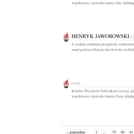
współczucia z powodu śmierci Taty składają.
HENRYK JAWOROWSKI
Ł
Z wielkim smutkiem przyjęliśmy wiadomość
zmarł profesor Henryk Jaworowski Architek
ŁÓDŹ
Koledze Zbyszkowi Sobczakowi wyrazy gł
współczucia z powodu śmierci Żony składają
« poprzednie
1
...
79
80
81