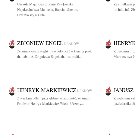
Urszula Majchrzak z domu Pawłowska
Ze smutkiem pr
Najukochańsza Mamusia, Babcia i Siostra.
dr. hab. inż. Z
Przeżywszy 63 lata...
ZBIGNIEW ENGEL
HENRYK
KRAKÓW
Ze smutkiem przyjęliśmy wiadomość o śmierci prof.
Z ogromnym ż
dr. hab. inż. Zbigniewa Engela dr. h.c. multi...
Markiewicza Na
HENRYK MARKIEWICZ
JANUSZ
KRAKÓW
Z wielkim bólem przyjęliśmy wiadomość, że zmarł
Z głębokim ża
Profesor Henryk Markiewicz Wielki Uczony...
października 20