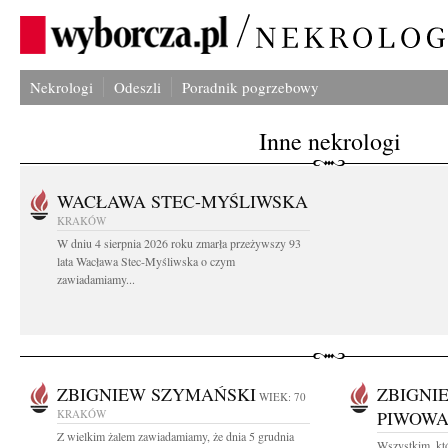
Nekrologi
Odeszli
Poradnik pogrzebowy
Inne nekrologi
WACŁAWA STEC-MYŚLIWSKA
KRAKÓW
W dniu 4 sierpnia 2026 roku zmarła przeżywszy 93
lata Wacława Stec-Myśliwska o czym
zawiadamiamy...
ZBIGNIEW SZYMAŃSKI
ZBIGNI
WIEK: 70
KRAKÓW
PIWOW
Z wielkim żalem zawiadamiamy, że dnia 5 grudnia
Wszystkim, któ