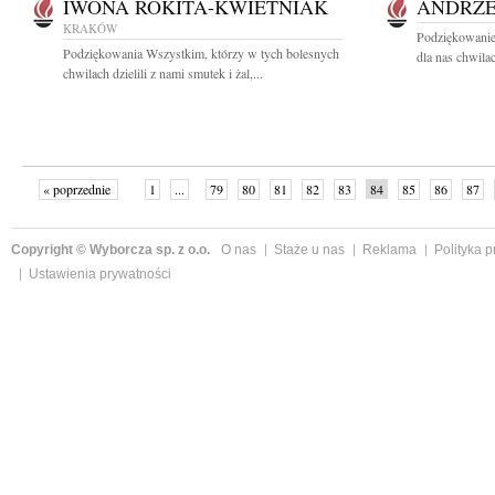
IWONA ROKITA-KWIETNIAK
ANDRZE
KRAKÓW
Podziękowanie
Podziękowania Wszystkim, którzy w tych bolesnych
dla nas chwilac
chwilach dzielili z nami smutek i żal,...
« poprzednie
1
...
79
80
81
82
83
84
85
86
87
»
Copyright © Wyborcza sp. z o.o.
O nas
Staże u nas
Reklama
Polityka 
Ustawienia prywatności