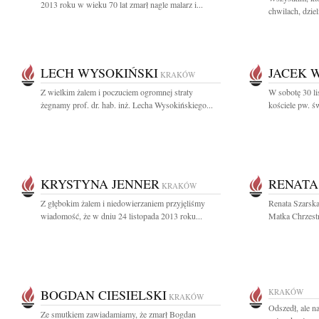
2013 roku w wieku 70 lat zmarł nagle malarz i...
chwilach, dzieli
LECH WYSOKIŃSKI
JACEK 
KRAKÓW
Z wielkim żalem i poczuciem ogromnej straty
W sobotę 30 li
żegnamy prof. dr. hab. inż. Lecha Wysokińskiego...
kościele pw. ś
KRYSTYNA JENNER
RENATA
KRAKÓW
Z głębokim żalem i niedowierzaniem przyjęliśmy
Renata Szarska
wiadomość, że w dniu 24 listopada 2013 roku...
Matka Chrzestn
BOGDAN CIESIELSKI
KRAKÓW
KRAKÓW
Odszedł, ale na
Ze smutkiem zawiadamiamy, że zmarł Bogdan