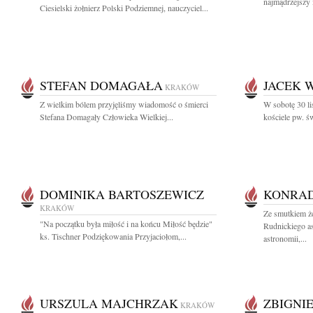
najmądrzejszy 
Ciesielski żołnierz Polski Podziemnej, nauczyciel...
STEFAN DOMAGAŁA
JACEK 
KRAKÓW
Z wielkim bólem przyjęliśmy wiadomość o śmierci
W sobotę 30 li
Stefana Domagały Człowieka Wielkiej...
kościele pw. ś
DOMINIKA BARTOSZEWICZ
KONRAD
KRAKÓW
Ze smutkiem ż
"Na początku była miłość i na końcu Miłość będzie"
Rudnickiego a
ks. Tischner Podziękowania Przyjaciołom,...
astronomii,...
URSZULA MAJCHRZAK
ZBIGNI
KRAKÓW