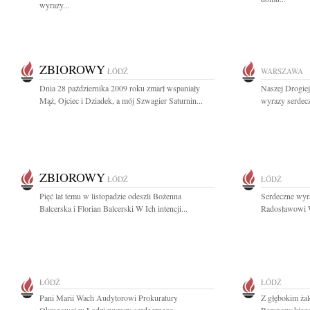
wyrazy...
ZBIOROWY
ŁÓDŹ
WARSZAWA
Dnia 28 października 2009 roku zmarł wspaniały
Naszej Drogie
Mąż, Ojciec i Dziadek, a mój Szwagier Saturnin...
wyrazy serdecz
ZBIOROWY
ŁÓDŹ
ŁÓDŹ
Pięć lat temu w listopadzie odeszli Bożenna
Serdeczne wyr
Balcerska i Florian Balcerski W Ich intencji...
Radosławowi W
ŁÓDŹ
ŁÓDŹ
Pani Marii Wach Audytorowi Prokuratury
Z głębokim ża