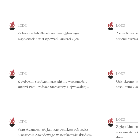
ŁÓDŹ
ŁÓDŹ
Koleżance Joli Stasiak wyrazy głębokiego
Annie Krakowi
współczucia i żalu z powodu śmierci Ojca...
śmierci Męża s
ŁÓDŹ
ŁÓDŹ
Z głębokim smutkiem przyjęliśmy wiadomość o
Gdy stajemy w 
śmierci Pani Profesor Stanisławy Hejwowskiej...
sens Paulo Co
ŁÓDŹ
ŁÓDŹ
Z głębokim smu
Panu Adamowi Wojtani Kierownikowi Ośrodka
wiadomość o śm
Kształcenia Zawodowego w Bełchatowie składamy
domu...