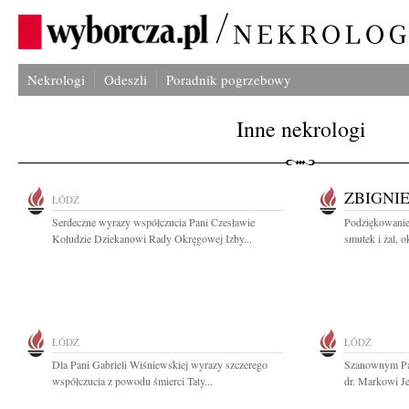
Nekrologi
Odeszli
Poradnik pogrzebowy
Inne nekrologi
ZBIGNI
ŁÓDŹ
Serdeczne wyrazy współczucia Pani Czesławie
Podziękowanie 
Kołudzie Dziekanowi Rady Okręgowej Izby...
smutek i żal, ok
ŁÓDŹ
ŁÓDŹ
Dla Pani Gabrieli Wiśniewskiej wyrazy szczerego
Szanownym Pa
współczucia z powodu śmierci Taty...
dr. Markowi J