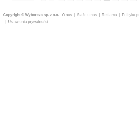
»
Copyright © Wyborcza sp. z o.o.
O nas
Staże u nas
Reklama
Polityka 
Ustawienia prywatności