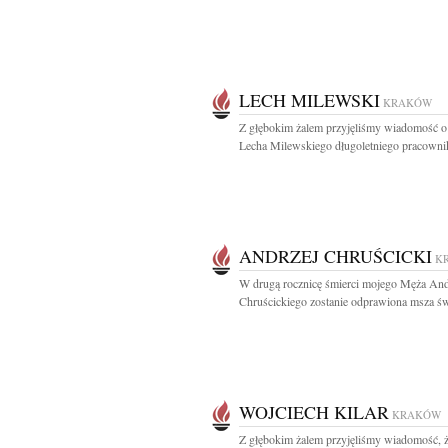
LECH MILEWSKI
KRAKÓW
Z głębokim żalem przyjęliśmy wiadomość o
Lecha Milewskiego długoletniego pracownik
ANDRZEJ CHRUŚCICKI
K
W drugą rocznicę śmierci mojego Męża And
Chruścickiego zostanie odprawiona msza świ
WOJCIECH KILAR
KRAKÓW
Z głębokim żalem przyjęliśmy wiadomość, 