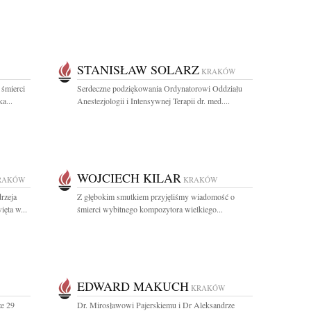
STANISŁAW SOLARZ
KRAKÓW
 śmierci
Serdeczne podziękowania Ordynatorowi Oddziału
a...
Anestezjologii i Intensywnej Terapii dr. med....
WOJCIECH KILAR
RAKÓW
KRAKÓW
rzeja
Z głębokim smutkiem przyjęliśmy wiadomość o
ęta w...
śmierci wybitnego kompozytora wielkiego...
EDWARD MAKUCH
KRAKÓW
że 29
Dr. Mirosławowi Pajerskiemu i Dr Aleksandrze