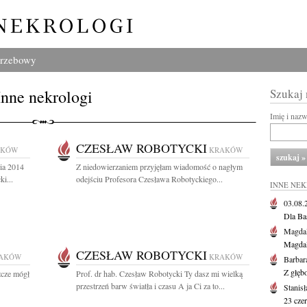
grzebowy
Inne nekrologi
Szukaj
Imię i naz
CZESŁAW ROBOTYCKI
AKÓW
KRAKÓW
ia 2014
Z niedowierzaniem przyjęłam wiadomość o nagłym
ki...
odejściu Profesora Czesława Robotyckiego...
INNE NE
03.08
Dla Ba
Magdal
Magdal
CZESŁAW ROBOTYCKI
AKÓW
KRAKÓW
Barbar
Z głęb
zcze mógł
Prof. dr hab. Czesław Robotycki Ty dasz mi wielką
przestrzeń barw światła i czasu A ja Ci za to...
Stanis
23 cze