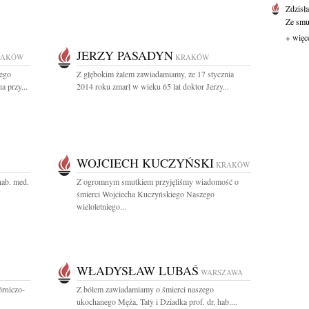
Zdzisł
Ze smut
+ więc
JERZY PASADYN
RAKÓW
KRAKÓW
iego
Z głębokim żalem zawiadamiamy, że 17 stycznia
a przy...
2014 roku zmarł w wieku 65 lat doktor Jerzy...
WOJCIECH KUCZYŃSKI
KRAKÓW
hab. med.
Z ogromnym smutkiem przyjęliśmy wiadomość o
śmierci Wojciecha Kuczyńskiego Naszego
wieloletniego...
WŁADYSŁAW LUBAŚ
WARSZAWA
rniczo-
Z bólem zawiadamiamy o śmierci naszego
ukochanego Męża, Taty i Dziadka prof. dr. hab....