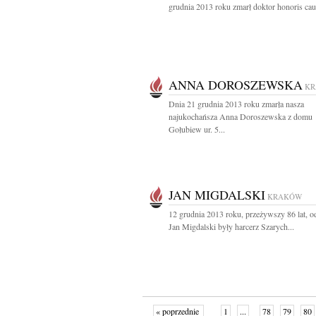
grudnia 2013 roku zmarł doktor honoris caus
ANNA DOROSZEWSKA
K
Dnia 21 grudnia 2013 roku zmarła nasza
najukochańsza Anna Doroszewska z domu
Gołubiew ur. 5...
JAN MIGDALSKI
KRAKÓW
12 grudnia 2013 roku, przeżywszy 86 lat, o
Jan Migdalski były harcerz Szarych...
« poprzednie
1
...
78
79
80