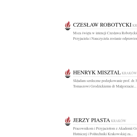
CZESŁAW ROBOTYCKI
K
Msza święta w intencji Czesława Robotyck
Przyjaciela i Nauczyciela zostanie odprawion
HENRYK MISZTAL
KRAKÓW
Składam serdeczne podzękowanie prof. dr. 
Tomaszowi Grodzickiemu dr Małgorzacie...
JERZY PIASTA
KRAKÓW
Pracownikom i Przyjaciołom z Akademii Gó
Hutniczej i Politechniki Krakowskiej za...