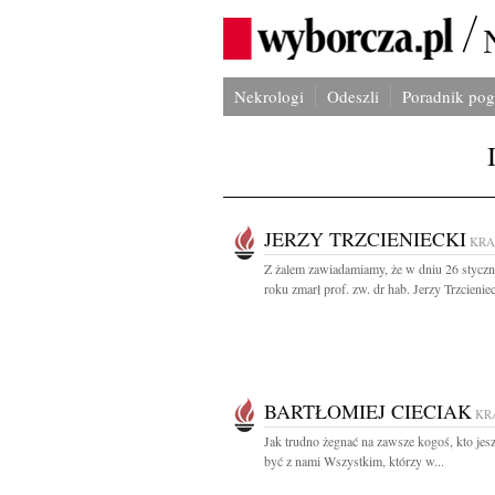
Nekrologi
Odeszli
Poradnik po
JERZY TRZCIENIECKI
KR
Z żalem zawiadamiamy, że w dniu 26 styczn
roku zmarł prof. zw. dr hab. Jerzy Trzcieniec
BARTŁOMIEJ CIECIAK
KR
Jak trudno żegnać na zawsze kogoś, kto jes
być z nami Wszystkim, którzy w...