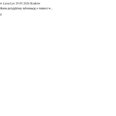
aw Lesia Leś
29.05.2026
Kraków
kiem przyjęliśmy informację o śmierci w...
ej