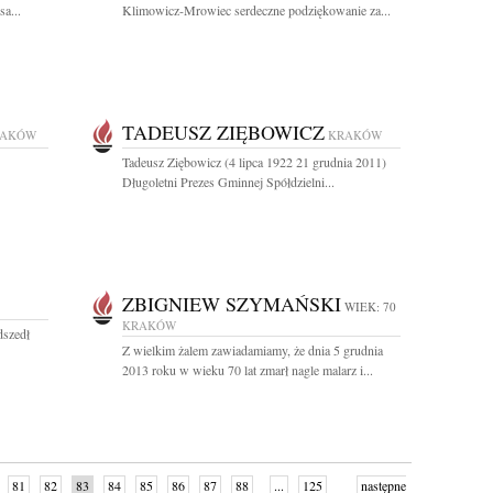
a...
Klimowicz-Mrowiec serdeczne podziękowanie za...
TADEUSZ ZIĘBOWICZ
RAKÓW
KRAKÓW
Tadeusz Ziębowicz (4 lipca 1922 21 grudnia 2011)
Długoletni Prezes Gminnej Spółdzielni...
ZBIGNIEW SZYMAŃSKI
WIEK: 70
KRAKÓW
dszedł
Z wielkim żalem zawiadamiamy, że dnia 5 grudnia
2013 roku w wieku 70 lat zmarł nagle malarz i...
81
82
83
84
85
86
87
88
...
125
następne