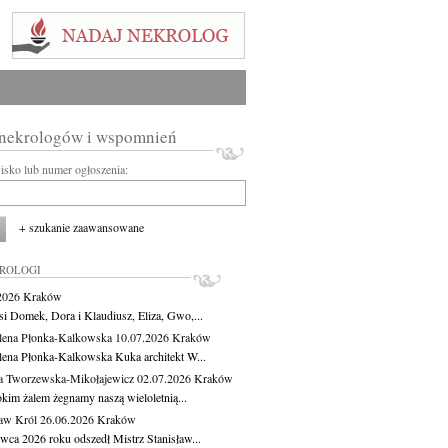
 nekrologów i wspomnień
wisko lub numer ogłoszenia:
+ szukanie zaawansowane
KROLOGI
.2026
Kraków
si Domek, Dora i Klaudiusz, Eliza, Gwo,...
ena Płonka-Kalkowska
10.07.2026
Kraków
ena Płonka-Kalkowska Kuka architekt W...
a Tworzewska-Mikołajewicz
02.07.2026
Kraków
okim żalem żegnamy naszą wieloletnią...
ław Król
26.06.2026
Kraków
rwca 2026 roku odszedł Mistrz Stanisław...