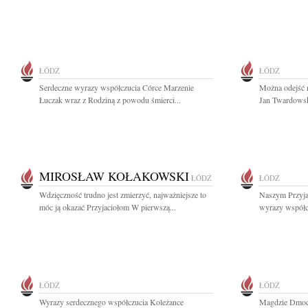
ŁÓDŹ
ŁÓDŹ
Serdeczne wyrazy współczucia Córce Marzenie
Można odejść n
Łuczak wraz z Rodziną z powodu śmierci...
Jan Twardowsk
MIROSŁAW KOŁAKOWSKI
ŁÓDŹ
ŁÓDŹ
Wdzięczność trudno jest zmierzyć, najważniejsze to
Naszym Przyjac
móc ją okazać Przyjaciołom W pierwszą...
wyrazy współcz
ŁÓDŹ
ŁÓDŹ
Wyrazy serdecznego współczucia Koleżance
Magdzie Dmoch