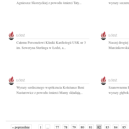
Agnieszce Skorzyckiej z powodu śmierci Taty...
wyrazy szczer
ŁÓDŹ
ŁÓDŹ
Całemu Personelowi Kliniki Kardiologii USK nr 3
Naszej drogiej
im. Seweryna Sterlinga w Łodzi, a...
Marcinkowskie
ŁÓDŹ
ŁÓDŹ
Wyrazy serdecznego współczucia Koleżance Beni
Szanownemu P
Nastarowicz z powodu śmierci Mamy składają...
wyrazy głęboki
« poprzednie
1
...
77
78
79
80
81
82
83
84
85