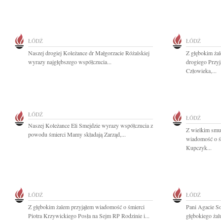
ŁÓDŹ
ŁÓDŹ
Naszej drogiej Koleżance dr Małgorzacie Różalskiej
Z głębokim ża
wyrazy najgłębszego współczucia...
drogiego Przyj
Człowieka,...
ŁÓDŹ
ŁÓDŹ
Naszej Koleżance Eli Smejdzie wyrazy współczucia z
Z wielkim smu
powodu śmierci Mamy składają Zarząd,...
wiadomość o ś
Kupczyk...
ŁÓDŹ
ŁÓDŹ
Z głębokim żalem przyjąłem wiadomość o śmierci
Pani Agacie S
Piotra Krzywickiego Posła na Sejm RP Rodzinie i...
głębokiego żal