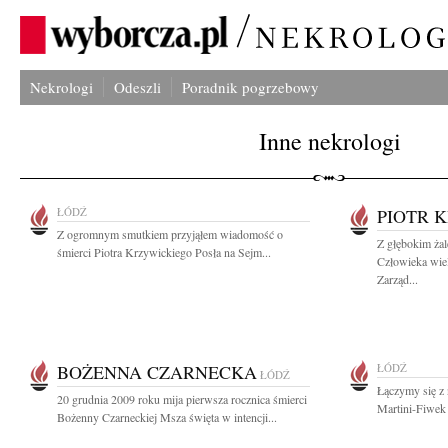
Nekrologi
Odeszli
Poradnik pogrzebowy
Inne nekrologi
ŁÓDŹ
PIOTR 
Z ogromnym smutkiem przyjąłem wiadomość o
Z głębokim ża
śmierci Piotra Krzywickiego Posła na Sejm...
Człowieka wie
Zarząd...
BOŻENNA CZARNECKA
ŁÓDŹ
ŁÓDŹ
Łączymy się z 
20 grudnia 2009 roku mija pierwsza rocznica śmierci
Martini-Fiwek 
Bożenny Czarneckiej Msza święta w intencji...