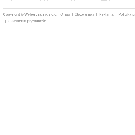
»
Copyright © Wyborcza sp. z o.o.
O nas
Staże u nas
Reklama
Polityka 
Ustawienia prywatności