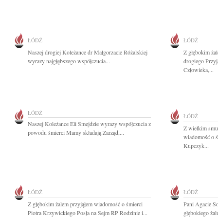
ŁÓDŹ
ŁÓDŹ
Naszej drogiej Koleżance dr Małgorzacie Różalskiej
Z głębokim ża
wyrazy najgłębszego współczucia...
drogiego Przyj
Człowieka,...
ŁÓDŹ
ŁÓDŹ
Naszej Koleżance Eli Smejdzie wyrazy współczucia z
Z wielkim smu
powodu śmierci Mamy składają Zarząd,...
wiadomość o ś
Kupczyk...
ŁÓDŹ
ŁÓDŹ
Z głębokim żalem przyjąłem wiadomość o śmierci
Pani Agacie S
Piotra Krzywickiego Posła na Sejm RP Rodzinie i...
głębokiego żal