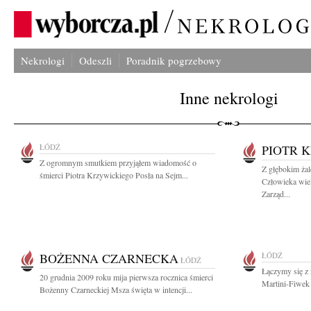
Nekrologi
Odeszli
Poradnik pogrzebowy
Inne nekrologi
ŁÓDŹ
PIOTR 
Z ogromnym smutkiem przyjąłem wiadomość o
Z głębokim ża
śmierci Piotra Krzywickiego Posła na Sejm...
Człowieka wie
Zarząd...
BOŻENNA CZARNECKA
ŁÓDŹ
ŁÓDŹ
Łączymy się z 
20 grudnia 2009 roku mija pierwsza rocznica śmierci
Martini-Fiwek 
Bożenny Czarneckiej Msza święta w intencji...