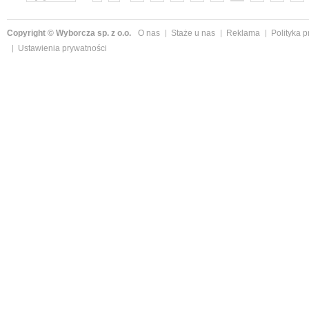
»
Copyright © Wyborcza sp. z o.o.
O nas
Staże u nas
Reklama
Polityka 
Ustawienia prywatności