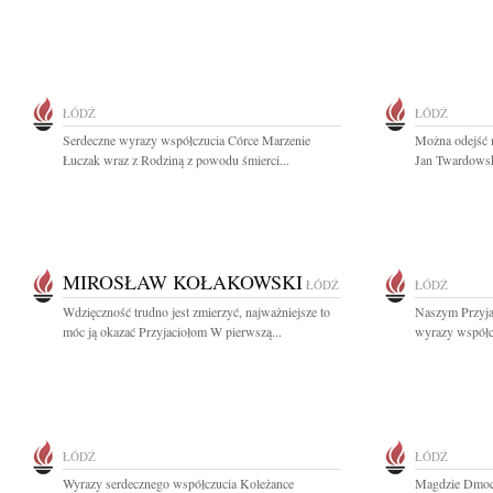
ŁÓDŹ
ŁÓDŹ
Serdeczne wyrazy współczucia Córce Marzenie
Można odejść n
Łuczak wraz z Rodziną z powodu śmierci...
Jan Twardowsk
MIROSŁAW KOŁAKOWSKI
ŁÓDŹ
ŁÓDŹ
Wdzięczność trudno jest zmierzyć, najważniejsze to
Naszym Przyjac
móc ją okazać Przyjaciołom W pierwszą...
wyrazy współcz
ŁÓDŹ
ŁÓDŹ
Wyrazy serdecznego współczucia Koleżance
Magdzie Dmoch