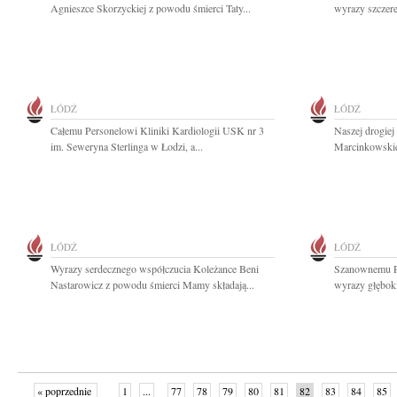
Agnieszce Skorzyckiej z powodu śmierci Taty...
wyrazy szczer
ŁÓDŹ
ŁÓDŹ
Całemu Personelowi Kliniki Kardiologii USK nr 3
Naszej drogiej
im. Seweryna Sterlinga w Łodzi, a...
Marcinkowskie
ŁÓDŹ
ŁÓDŹ
Wyrazy serdecznego współczucia Koleżance Beni
Szanownemu P
Nastarowicz z powodu śmierci Mamy składają...
wyrazy głęboki
« poprzednie
1
...
77
78
79
80
81
82
83
84
85