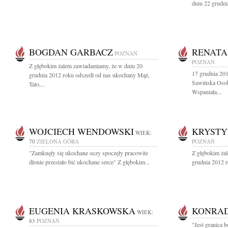
dniu 22 grudni
BOGDAN GARBACZ
RENATA
POZNAŃ
POZNAŃ
Z głębokim żalem zawiadamiamy, że w dniu 20
17 grudnia 201
grudnia 2012 roku odszedł od nas ukochany Mąż,
Sawińska Osoba
Tato,...
Wspaniała...
WOJCIECH WENDOWSKI
KRYSTY
WIEK:
70
ZIELONA GÓRA
POZNAŃ
"Zamknęły się ukochane oczy spoczęły pracowite
Z głębokim ża
dłonie przestało bić ukochane serce" Z głębokim...
grudnia 2012 r
EUGENIA KRASKOWSKA
KONRAD
WIEK:
83
POZNAŃ
"Jest granica b