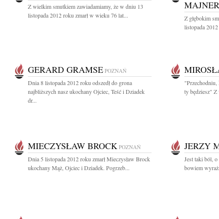
MAJNER
Z wielkim smutkiem zawiadamiamy, że w dniu 13
listopada 2012 roku zmarł w wieku 76 lat...
Z głębokim sm
listopada 2012
GERARD GRAMSE
MIROSŁ
POZNAŃ
Dnia 8 listopada 2012 roku odszedł do grona
"Przechodniu, k
najbliższych nasz ukochany Ojciec, Teść i Dziadek
ty będziesz" Z
dr...
MIECZYSŁAW BROCK
JERZY 
POZNAŃ
Dnia 5 listopada 2012 roku zmarł Mieczysław Brock
Jest taki ból, 
ukochany Mąż, Ojciec i Dziadek. Pogrzeb...
bowiem wyraża