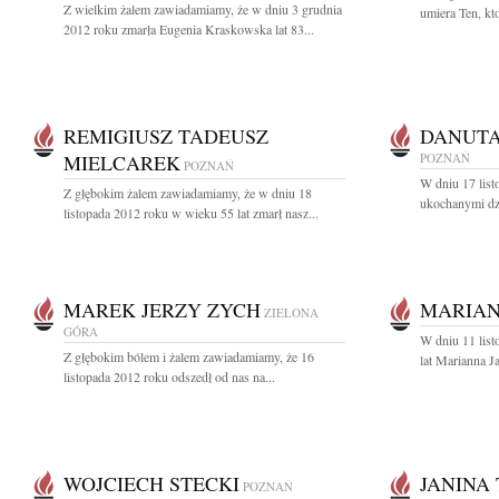
Z wielkim żalem zawiadamiamy, że w dniu 3 grudnia
umiera Ten, kto
2012 roku zmarła Eugenia Kraskowska lat 83...
REMIGIUSZ TADEUSZ
DANUTA
MIELCAREK
POZNAŃ
POZNAŃ
W dniu 17 lis
Z głębokim żalem zawiadamiamy, że w dniu 18
ukochanymi dzi
listopada 2012 roku w wieku 55 lat zmarł nasz...
MAREK JERZY ZYCH
MARIAN
ZIELONA
GÓRA
W dniu 11 lis
Z głębokim bólem i żalem zawiadamiamy, że 16
lat Marianna 
listopada 2012 roku odszedł od nas na...
WOJCIECH STECKI
JANINA
POZNAŃ