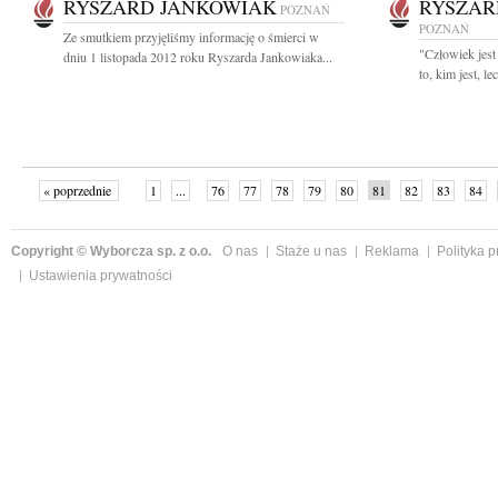
RYSZARD JANKOWIAK
RYSZAR
POZNAŃ
POZNAŃ
Ze smutkiem przyjęliśmy informację o śmierci w
"Człowiek jest 
dniu 1 listopada 2012 roku Ryszarda Jankowiaka...
to, kim jest, le
« poprzednie
1
...
76
77
78
79
80
81
82
83
84
»
Copyright © Wyborcza sp. z o.o.
O nas
Staże u nas
Reklama
Polityka 
Ustawienia prywatności