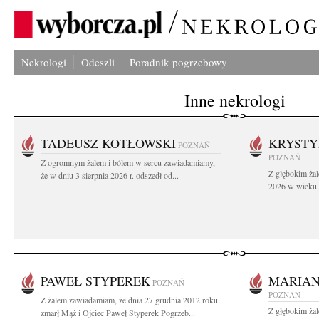
Nekrologi
Odeszli
Poradnik pogrzebowy
Inne nekrologi
TADEUSZ KOTŁOWSKI
KRYST
POZNAŃ
POZNAŃ
Z ogromnym żalem i bólem w sercu zawiadamiamy,
Z głębokim żal
że w dniu 3 sierpnia 2026 r. odszedł od...
2026 w wieku 9
PAWEŁ STYPEREK
MARIAN
POZNAŃ
POZNAŃ
Z żalem zawiadamiam, że dnia 27 grudnia 2012 roku
Z głębokim ża
zmarł Mąż i Ojciec Paweł Styperek Pogrzeb...