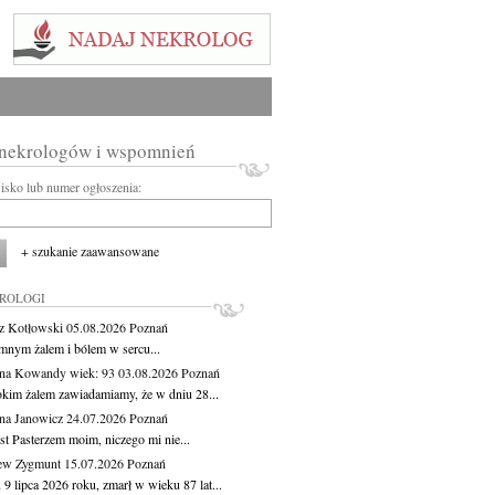
 nekrologów i wspomnień
wisko lub numer ogłoszenia:
+ szukanie zaawansowane
KROLOGI
z Kotłowski
05.08.2026
Poznań
mnym żalem i bólem w sercu...
yna Kowandy
wiek: 93
03.08.2026
Poznań
okim żalem zawiadamiamy, że w dniu 28...
na Janowicz
24.07.2026
Poznań
st Pasterzem moim, niczego mi nie...
ew Zygmunt
15.07.2026
Poznań
9 lipca 2026 roku, zmarł w wieku 87 lat...