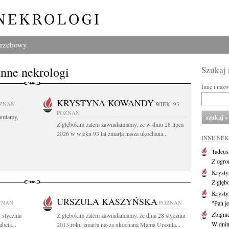
grzebowy
Inne nekrologi
Szukaj
Imię i naz
KRYSTYNA KOWANDY
ZNAŃ
WIEK: 93
POZNAŃ
amiamy,
Z głębokim żalem zawiadamiamy, że w dniu 28 lipca
2026 w wieku 93 lat zmarła nasza ukochana...
INNE NE
Tadeus
Z ogro
Kryst
Z głęb
Krysty
URSZULA KASZYŃSKA
ZNAŃ
POZNAŃ
"Pan je
Zbigni
 stycznia
Z głębokim żalem zawiadamiamy, że dnia 28 stycznia
W dniu 
bcia...
2013 roku zmarła nasza ukochana Mama Urszula...