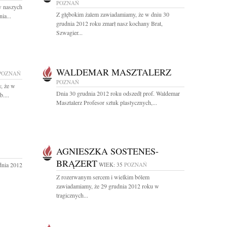
POZNAŃ
w naszych
Z głębokim żalem zawiadamiamy, że w dniu 30
ia...
grudnia 2012 roku zmarł nasz kochany Brat,
Szwagier...
WALDEMAR MASZTALERZ
POZNAŃ
POZNAŃ
, że w
Dnia 30 grudnia 2012 roku odszedł prof. Waldemar
....
Masztalerz Profesor sztuk plastycznych,...
AGNIESZKA SOSTENES-
BRĄZERT
dnia 2012
WIEK: 35
POZNAŃ
Z rozerwanym sercem i wielkim bólem
zawiadamiamy, że 29 grudnia 2012 roku w
tragicznych...