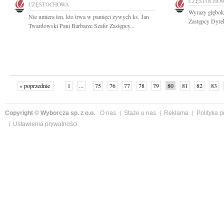
CZĘSTOCHO
CZĘSTOCHOWA
Wyrazy głęboki
Nie umiera ten, kto trwa w pamięci żywych ks. Jan
Zastępcy Dyrek
Twardowski Pani Barbarze Szafir Zastępcy...
« poprzednie
1
...
75
76
77
78
79
80
81
82
83
»
Copyright © Wyborcza sp. z o.o.
O nas
Staże u nas
Reklama
Polityka 
Ustawienia prywatności