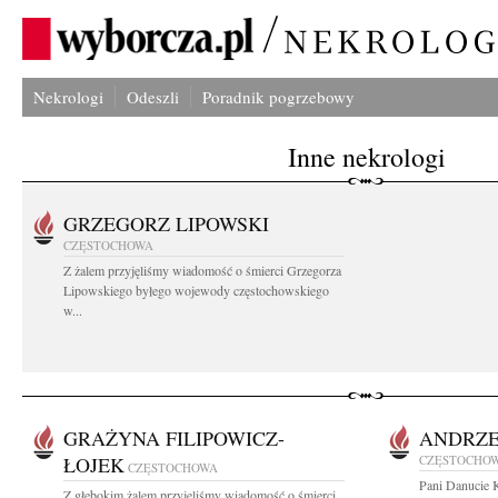
Nekrologi
Odeszli
Poradnik pogrzebowy
Inne nekrologi
GRZEGORZ LIPOWSKI
CZĘSTOCHOWA
Z żalem przyjęliśmy wiadomość o śmierci Grzegorza
Lipowskiego byłego wojewody częstochowskiego
w...
GRAŻYNA FILIPOWICZ-
ANDRZE
ŁOJEK
CZĘSTOCHO
CZĘSTOCHOWA
Pani Danucie K
Z głębokim żalem przyjęliśmy wiadomość o śmierci