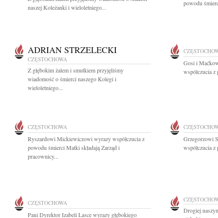
powodu śmierc
naszej Koleżanki i wieloletniego...
ADRIAN STRZELECKI
CZĘSTOCHO
CZĘSTOCHOWA
Gosi i Maćkow
Z głębokim żalem i smutkiem przyjęliśmy
współczucia z 
wiadomość o śmierci naszego Kolegi i
wieloletniego...
CZĘSTOCHOWA
CZĘSTOCHO
Ryszardowi Mickiewiczowi wyrazy współczucia z
Grzegorzowi 
powodu śmierci Matki składają Zarząd i
współczucia z 
pracownicy...
CZĘSTOCHO
CZĘSTOCHOWA
Drogiej naszy
Pani Dyrektor Izabeli Lasce wyrazy głębokiego