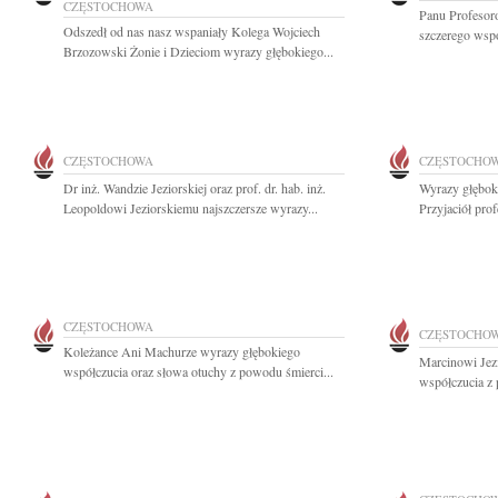
CZĘSTOCHOWA
Panu Profesor
Odszedł od nas nasz wspaniały Kolega Wojciech
szczerego wspó
Brzozowski Żonie i Dzieciom wyrazy głębokiego...
CZĘSTOCHOWA
CZĘSTOCHO
Dr inż. Wandzie Jeziorskiej oraz prof. dr. hab. inż.
Wyrazy głębok
Leopoldowi Jeziorskiemu najszczersze wyrazy...
Przyjaciół prof
CZĘSTOCHOWA
CZĘSTOCHO
Koleżance Ani Machurze wyrazy głębokiego
Marcinowi Jez
współczucia oraz słowa otuchy z powodu śmierci...
współczucia z 