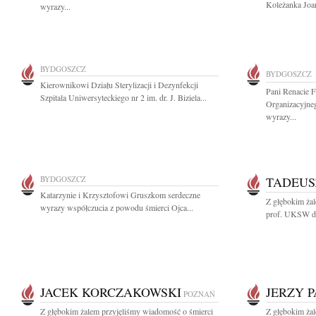
Koleżanka Joa
wyrazy...
BYDGOSZCZ
BYDGOSZCZ
Kierownikowi Działu Sterylizacji i Dezynfekcji
Pani Renacie 
Szpitala Uniwersyteckiego nr 2 im. dr. J. Biziela...
Organizacyjne
wyrazy...
BYDGOSZCZ
TADEUS
Katarzynie i Krzysztofowi Gruszkom serdeczne
Z głębokim ża
wyrazy współczucia z powodu śmierci Ojca...
prof. UKSW dr.
JACEK KORCZAKOWSKI
JERZY 
POZNAŃ
Z głębokim żalem przyjęliśmy wiadomość o śmierci
Z głębokim żal