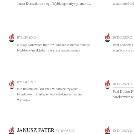
Jacka Korczakowskiego Wybitnego artysty, autora...
wiadomość o śm
BYDGOSZCZ
BYDGOSZCZ
Naszej Koleżance mgr inż. Roksanie Ramie oraz Jej
Pani Jolancie
Najbliższym składamy wyrazy najgłębszego...
współczucia z 
BYDGOSZCZ
BYDGOSZCZ
Nie umiera ten, kto trwa w pamięci żywych...
Pani Doktor N
Bogdanowi i Barbarze Apczyńskim serdeczne
Maćkiewicz Ki
wyrazy...
JANUSZ PATER
BYDGOSZCZ
BYDGOSZCZ