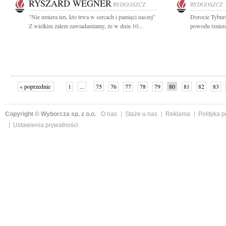
RYSZARD WEGNER
BYDGOSZCZ
BYDGOSZCZ
"Nie umiera ten, kto trwa w sercach i pamięci naszej"
Dorocie Tyburs
Z wielkim żalem zawiadamiamy, że w dniu 10...
powodu śmierc
« poprzednie
1
...
75
76
77
78
79
80
81
82
83
»
Copyright © Wyborcza sp. z o.o.
O nas
Staże u nas
Reklama
Polityka 
Ustawienia prywatności