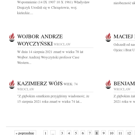
Wspomnienie (14 IX 1907 10 X 1961) Władysław
nieobecność uk
Drajczyk Urodził się w Chrząstowie, woj.
kieleckie....
WOJBOR ANDRZE
MACIEJ
WOYCZYŃSKI
WROCŁAW
Odszedł od nas
Ojciec i Brat 
W dniu 14 sierpnia 2021 zmarł w wieku 78 lat
Wojbor Andrzej Woyczyński profesor Case
Western...
KAZIMIERZ WÓJS
BENJAM
WIEK: 74
WROCŁAW
WROCŁAW
"Z głębokim smutkiem przyjęliśmy wiadomość, że
Z głębokim ża
15 sierpnia 2021 roku zmarł w wieku 74 lat...
2021 roku w wi
« poprzednie
1
...
3
4
5
6
7
8
9
10
11
12