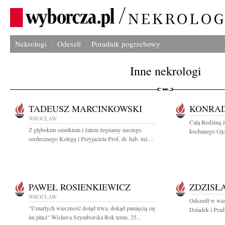
Nekrologi
Odeszli
Poradnik pogrzebowy
Inne nekrologi
TADEUSZ MARCINKOWSKI
KONRAD
WROCŁAW
Całą Rodziną 
Z głębokim smutkiem i żalem żegnamy naszego
kochanego Ojca
serdecznego Kolegę i Przyjaciela Prof. dr. hab. inż....
PAWEŁ ROSIENKIEWICZ
ZDZISŁ
WROCŁAW
Odszedł w wie
"Umarłych wieczność dotąd trwa, dokąd pamięcią się
Dziadek i Pra
im płaci" Wisława Szymborska Rok temu, 25...