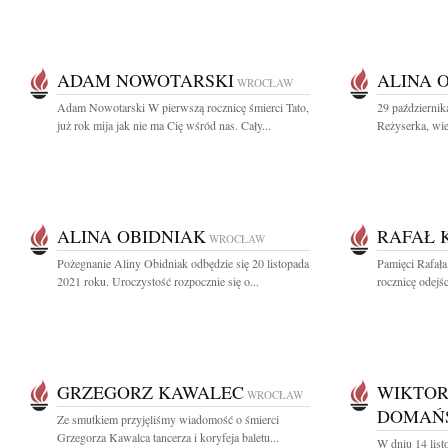
ADAM NOWOTARSKI
ALINA 
WROCŁAW
Adam Nowotarski W pierwszą rocznicę śmierci Tato,
29 październik
już rok mija jak nie ma Cię wśród nas. Cały...
Reżyserka, wiel
ALINA OBIDNIAK
RAFAŁ 
WROCŁAW
Pożegnanie Aliny Obidniak odbędzie się 20 listopada
Pamięci Rafał
2021 roku. Uroczystość rozpocznie się o...
rocznicę odejś
GRZEGORZ KAWALEC
WIKTOR
WROCŁAW
DOMAŃ
Ze smutkiem przyjęliśmy wiadomość o śmierci
Grzegorza Kawalca tancerza i koryfeja baletu...
W dniu 14 list