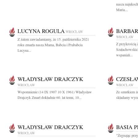
nasza najukoc
Maria...
LUCYNA ROGULA
BARBAR
WROCŁAW
WROCŁAW
Z żalem zawiadamiamy, że 15. października 2021
Z przykrością
roku zmarła nasza Mama, Babcia i Prababcia
Szałachowskic
Lucyna...
wspaniali...
WŁADYSŁAW DRAJCZYK
CZESŁA
WROCŁAW
WROCŁAW
Wspomnienie (14 IX 1907 10 X 1961) Władysław
Ze smutkiem 
Drajczyk Zmarł dokładnie 60. lat temu, 10...
składamy wyraz
WŁADYSŁAW DRAJCZYK
BASIA 
WROCŁAW
"Żegnając przy