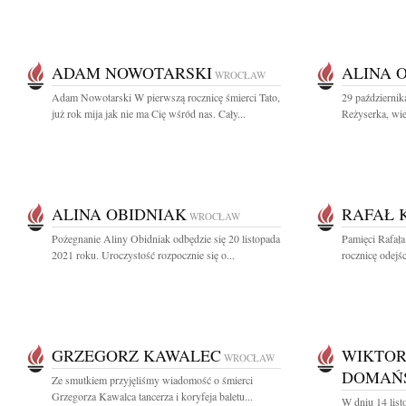
ADAM NOWOTARSKI
ALINA 
WROCŁAW
Adam Nowotarski W pierwszą rocznicę śmierci Tato,
29 październik
już rok mija jak nie ma Cię wśród nas. Cały...
Reżyserka, wiel
ALINA OBIDNIAK
RAFAŁ 
WROCŁAW
Pożegnanie Aliny Obidniak odbędzie się 20 listopada
Pamięci Rafał
2021 roku. Uroczystość rozpocznie się o...
rocznicę odejś
GRZEGORZ KAWALEC
WIKTOR
WROCŁAW
DOMAŃ
Ze smutkiem przyjęliśmy wiadomość o śmierci
Grzegorza Kawalca tancerza i koryfeja baletu...
W dniu 14 list