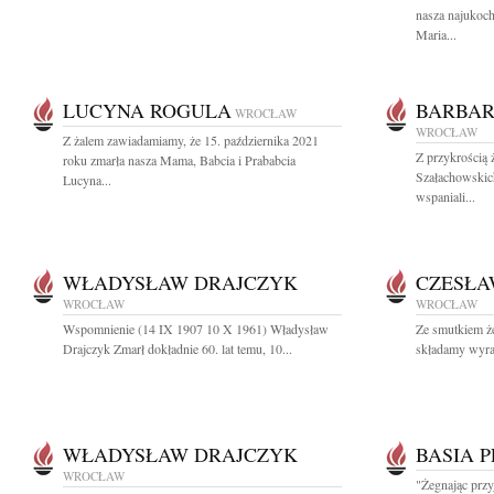
nasza najukoc
Maria...
LUCYNA ROGULA
BARBAR
WROCŁAW
WROCŁAW
Z żalem zawiadamiamy, że 15. października 2021
Z przykrością
roku zmarła nasza Mama, Babcia i Prababcia
Szałachowskic
Lucyna...
wspaniali...
WŁADYSŁAW DRAJCZYK
CZESŁA
WROCŁAW
WROCŁAW
Wspomnienie (14 IX 1907 10 X 1961) Władysław
Ze smutkiem 
Drajczyk Zmarł dokładnie 60. lat temu, 10...
składamy wyraz
WŁADYSŁAW DRAJCZYK
BASIA 
WROCŁAW
"Żegnając przy