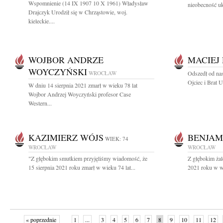
Wspomnienie (14 IX 1907 10 X 1961) Władysław
nieobecność uk
Drajczyk Urodził się w Chrząstowie, woj.
kieleckie....
WOJBOR ANDRZE
MACIEJ
WOYCZYŃSKI
WROCŁAW
Odszedł od nas
Ojciec i Brat 
W dniu 14 sierpnia 2021 zmarł w wieku 78 lat
Wojbor Andrzej Woyczyński profesor Case
Western...
KAZIMIERZ WÓJS
BENJAM
WIEK: 74
WROCŁAW
WROCŁAW
"Z głębokim smutkiem przyjęliśmy wiadomość, że
Z głębokim ża
15 sierpnia 2021 roku zmarł w wieku 74 lat...
2021 roku w wi
« poprzednie
1
...
3
4
5
6
7
8
9
10
11
12