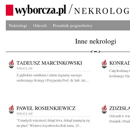
Nekrologi
Odeszli
Poradnik pogrzebowy
Inne nekrologi
TADEUSZ MARCINKOWSKI
KONRAD
WROCŁAW
Całą Rodziną 
Z głębokim smutkiem i żalem żegnamy naszego
kochanego Ojca
serdecznego Kolegę i Przyjaciela Prof. dr. hab. inż....
PAWEŁ ROSIENKIEWICZ
ZDZISŁ
WROCŁAW
Odszedł w wie
"Umarłych wieczność dotąd trwa, dokąd pamięcią się
Dziadek i Pra
im płaci" Wisława Szymborska Rok temu, 25...