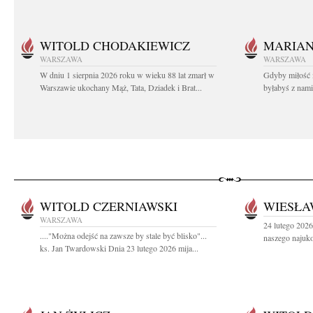
WITOLD CHODAKIEWICZ
MARIA
WARSZAWA
WARSZAWA
W dniu 1 sierpnia 2026 roku w wieku 88 lat zmarł w
Gdyby miłość 
Warszawie ukochany Mąż, Tata, Dziadek i Brat...
byłabyś z nami 
WITOLD CZERNIAWSKI
WIESŁA
WARSZAWA
24 lutego 2026
...."Można odejść na zawsze by stale być blisko"...
naszego najuko
ks. Jan Twardowski Dnia 23 lutego 2026 mija...