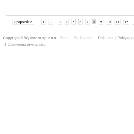
« poprzednie
1
...
3
4
5
6
7
8
9
10
11
12
Copyright © Wyborcza sp. z o.o.
O nas
Staże u nas
Reklama
Polityka 
Ustawienia prywatności