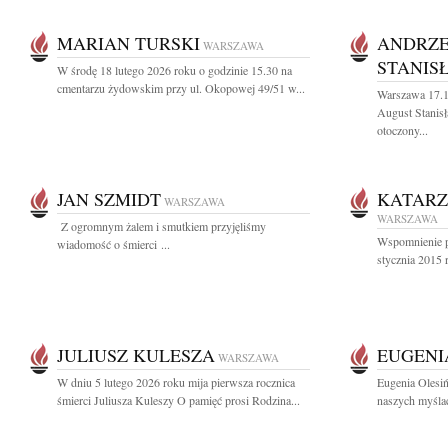
MARIAN TURSKI
ANDRZE
WARSZAWA
STANIS
W środę 18 lutego 2026 roku o godzinie 15.30 na
cmentarzu żydowskim przy ul. Okopowej 49/51 w...
Warszawa 17.1
August Stanisł
otoczony...
JAN SZMIDT
KATARZ
WARSZAWA
WARSZAWA
Z ogromnym żalem i smutkiem przyjęliśmy
Wspomnienie po
wiadomość o śmierci ...
stycznia 2015 
JULIUSZ KULESZA
EUGENI
WARSZAWA
W dniu 5 lutego 2026 roku mija pierwsza rocznica
Eugenia Olesiń
śmierci Juliusza Kuleszy O pamięć prosi Rodzina...
naszych myślac