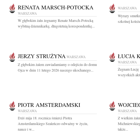
RENATA MARSCH-POTOCKA
WARSZAWA
WARSZAWA
Wyrazy smutku
W głębokim żalu żegnamy Renate Marsch-Potocką
szkolnej koleża
wybitną dziennikarkę, długoletnią korespondentkę...
JERZY STRUŻYNA
ŁUCJA 
WARSZAWA
WARSZAWA
Z głębokim żalem zawiadamiamy o odejściu do domu
Żegnam Łucję 
Ojca w dniu 11 lutego 2026 naszego ukochanego...
wszystkich akt
PIOTR AMSTERDAMSKI
WOJCIE
WARSZAWA
WARSZAWA
Dziś mija 18. rocznica śmierci Piotra
Z wielkim żal
Amsterdamskiego Szaleńczo odważny w życiu,
Michniewskieg
nauce i w...
także...