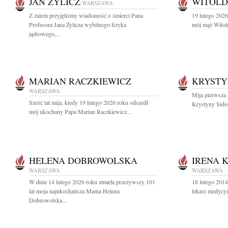
JAN ŻYLICZ
WITOLD
WARSZAWA
Z żalem przyjęliśmy wiadomość o śmierci Pana
19 lutego 2026
Profesora Jana Żylicza wybitnego fizyka
mój mąż Witol
jądrowego,...
MARIAN RACZKIEWICZ
KRYSTY
WARSZAWA
Mija pierwsza r
Sześć lat mija, kiedy 19 lutego 2020 roku odszedł
Krystyny Sidor
mój ukochany Papa Marian Raczkiewicz...
HELENA DOBROWOLSKA
IRENA 
WARSZAWA
WARSZAWA
W dniu 14 lutego 2026 roku zmarła przeżywszy 101
18 lutego 201
lat moja najukochańsza Mama Helena
lekarz medycyn
Dobrowolska...