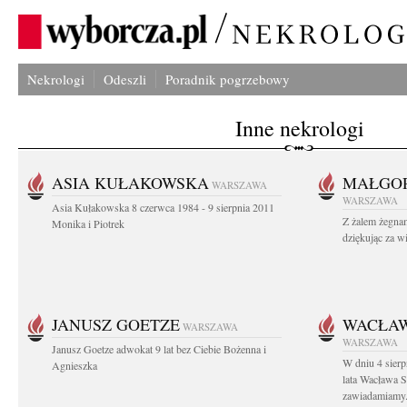
Nekrologi
Odeszli
Poradnik pogrzebowy
Inne nekrologi
ASIA KUŁAKOWSKA
MAŁGOR
WARSZAWA
WARSZAWA
Asia Kułakowska 8 czerwca 1984 - 9 sierpnia 2011
Z żalem żegnam
Monika i Piotrek
dziękując za w
JANUSZ GOETZE
WACŁAW
WARSZAWA
WARSZAWA
Janusz Goetze adwokat 9 lat bez Ciebie Bożenna i
W dniu 4 sier
Agnieszka
lata Wacława 
zawiadamiamy.