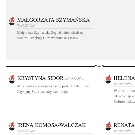
MAŁGORZATA SZYMAŃSKA
WARSZAWA
Małgorzata Szymańska Żegnaj najukochańsza
Siostro! Dziękuję Ci za wspólne lata Basia
KRYSTYNA SIDOR
HELENA
WARSZAWA
WARSZAWA
Mija pierwsza rocznica śmierci prof. dr hab. n. med.
W dniu 14 lut
Krystyny Sidor pediatry, neurologa...
lat moja naju
Dobrowolska..
IRENA KOMOSA-WALCZAK
RENATA
WARSZAWA
WARSZAWA