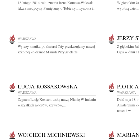
18 lutego 2014 roku zmarła Irena Komosa-Walczak
W głębokim ża
lekarz medycyny Pamiętamy o Tobie syn, synowa i...
wybitną dzienn
JERZY 
WARSZAWA
Wyrazy smutku po śmierci Taty przekazujemy naszej
Z głębokim ża
szkolnej koleżance Marioli Przyjaciele ze...
Ojca w dniu 11
ŁUCJA KOSSAKOWSKA
PIOTR 
WARSZAWA
WARSZAWA
Żegnam Łucję Kossakowską naszą Niusię W imieniu
Dziś mija 18. r
wszystkich aktorów, szewców,...
Amsterdamskie
nauce i w...
WOJCIECH MICHNIEWSKI
MARIAN