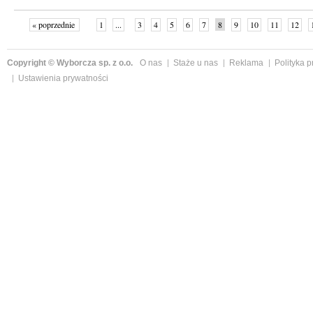
« poprzednie
1
...
3
4
5
6
7
8
9
10
11
12
Copyright © Wyborcza sp. z o.o.
O nas
Staże u nas
Reklama
Polityka 
Ustawienia prywatności