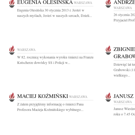
EUGENIA OLESIŃSKA
ANDRZE
WARSZAWA
WARSZAWA
Eugenia Olesińska 30 stycznia 2013 r. Jesteś w
26 stycznia 20
naszych myślach, Jesteś w naszych sercach, Dzieli...
Przyjaciel Prof
ZBIGNI
WARSZAWA
GRABO
W 82. rocznicę wykonania wyroku śmierci na Franzu
Kutscherze dowódcy SS i Policji w...
Dziewięć lat 
Grabowski (11
wielkiego...
MACIEJ KOŹMIŃSKI
JANUSZ
WARSZAWA
WARSZAWA
Z żalem przyjęliśmy informację o śmierci Pana
Janusz Wiesła
Profesora Macieja Koźmińskiego wybitnego...
roku o 7.45 Ods