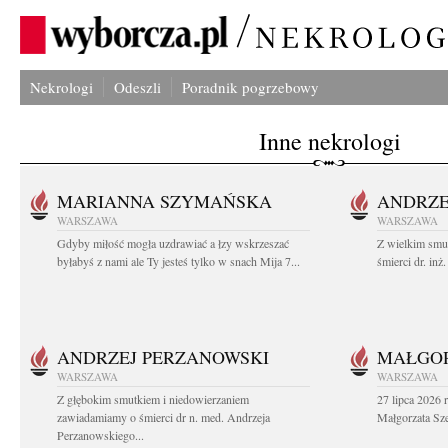
Nekrologi
Odeszli
Poradnik pogrzebowy
Inne nekrologi
MARIANNA SZYMAŃSKA
ANDRZE
WARSZAWA
WARSZAWA
Gdyby miłość mogła uzdrawiać a łzy wskrzeszać
Z wielkim smu
byłabyś z nami ale Ty jesteś tylko w snach Mija 7...
śmierci dr. in
ANDRZEJ PERZANOWSKI
MAŁGOR
WARSZAWA
WARSZAWA
Z głębokim smutkiem i niedowierzaniem
27 lipca 2026 
zawiadamiamy o śmierci dr n. med. Andrzeja
Małgorzata Sz
Perzanowskiego...