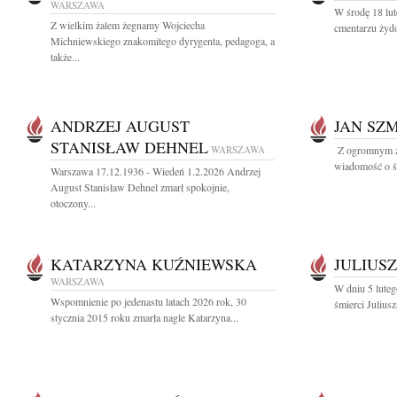
WARSZAWA
W środę 18 lut
Z wielkim żalem żegnamy Wojciecha
cmentarzu żyd
Michniewskiego znakomitego dyrygenta, pedagoga, a
także...
ANDRZEJ AUGUST
JAN SZ
STANISŁAW DEHNEL
WARSZAWA
Z ogromnym ża
wiadomość o śm
Warszawa 17.12.1936 - Wiedeń 1.2.2026 Andrzej
August Stanisław Dehnel zmarł spokojnie,
otoczony...
KATARZYNA KUŹNIEWSKA
JULIUS
WARSZAWA
W dniu 5 luteg
Wspomnienie po jedenastu latach 2026 rok, 30
śmierci Julius
stycznia 2015 roku zmarła nagle Katarzyna...