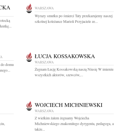
CKA
WARSZAWA
Wyrazy smutku po śmierci Taty przekazujemy naszej
otocką
szkolnej koleżance Marioli Przyjaciele ze...
entkę...
ŁUCJA KOSSAKOWSKA
WA
WARSZAWA
u do domu
Żegnam Łucję Kossakowską naszą Niusię W imieniu
nego...
wszystkich aktorów, szewców,...
WOJCIECH MICHNIEWSKI
WARSZAWA
Z wielkim żalem żegnamy Wojciecha
iu,
Michniewskiego znakomitego dyrygenta, pedagoga, a
także...