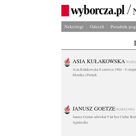
Nekrologi
Odeszli
Poradnik po
ASIA KUŁAKOWSKA
WARS
Asia Kułakowska 8 czerwca 1984 - 9 sierp
Monika i Piotrek
JANUSZ GOETZE
WARSZAWA
Janusz Goetze adwokat 9 lat bez Ciebie Boż
Agnieszka