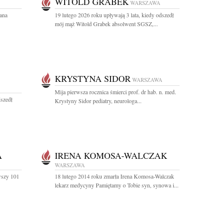
WITOLD GRABEK
WARSZAWA
ana
19 lutego 2026 roku upływają 3 lata, kiedy odszedł
mój mąż Witold Grabek absolwent SGSZ,...
KRYSTYNA SIDOR
WARSZAWA
Mija pierwsza rocznica śmierci prof. dr hab. n. med.
dszedł
Krystyny Sidor pediatry, neurologa...
A
IRENA KOMOSA-WALCZAK
WARSZAWA
wszy 101
18 lutego 2014 roku zmarła Irena Komosa-Walczak
lekarz medycyny Pamiętamy o Tobie syn, synowa i...