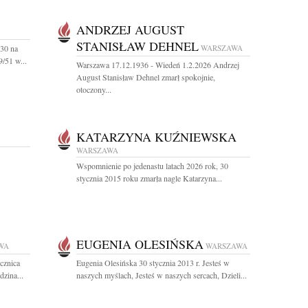
ANDRZEJ AUGUST
STANISŁAW DEHNEL
.30 na
WARSZAWA
/51 w...
Warszawa 17.12.1936 - Wiedeń 1.2.2026 Andrzej
August Stanisław Dehnel zmarł spokojnie,
otoczony...
KATARZYNA KUŹNIEWSKA
WARSZAWA
Wspomnienie po jedenastu latach 2026 rok, 30
stycznia 2015 roku zmarła nagle Katarzyna...
EUGENIA OLESIŃSKA
WA
WARSZAWA
cznica
Eugenia Olesińska 30 stycznia 2013 r. Jesteś w
zina...
naszych myślach, Jesteś w naszych sercach, Dzieli...