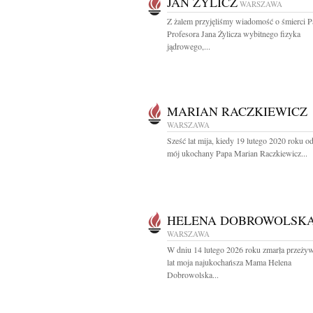
JAN ŻYLICZ
WARSZAWA
Z żalem przyjęliśmy wiadomość o śmierci P
Profesora Jana Żylicza wybitnego fizyka
jądrowego,...
MARIAN RACZKIEWICZ
WARSZAWA
Sześć lat mija, kiedy 19 lutego 2020 roku o
mój ukochany Papa Marian Raczkiewicz...
HELENA DOBROWOLSK
WARSZAWA
W dniu 14 lutego 2026 roku zmarła przeży
lat moja najukochańsza Mama Helena
Dobrowolska...