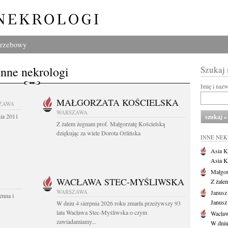
grzebowy
Inne nekrologi
Szukaj
Imię i naz
MAŁGORZATA KOŚCIELSKA
ZAWA
WARSZAWA
nia 2011
Z żalem żegnam prof. Małgorzatę Kościelską
dziękując za wiele Dorota Orlińska
INNE NE
Asia K
Asia K
Małgor
WACŁAWA STEC-MYŚLIWSKA
Z żale
WARSZAWA
Janusz
enna i
Janusz
W dniu 4 sierpnia 2026 roku zmarła przeżywszy 93
lata Wacława Stec-Myśliwska o czym
Wacław
zawiadamiamy...
W dniu