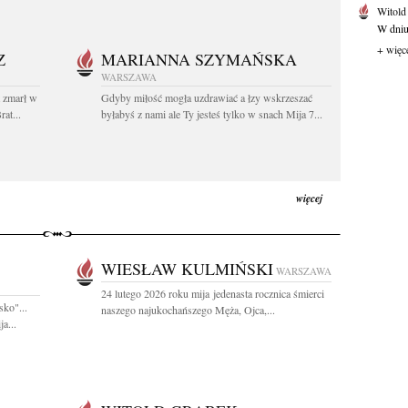
Witold
W dniu 
+ więc
Z
MARIANNA SZYMAŃSKA
WARSZAWA
t zmarł w
Gdyby miłość mogła uzdrawiać a łzy wskrzeszać
at...
byłabyś z nami ale Ty jesteś tylko w snach Mija 7...
więcej
WIESŁAW KULMIŃSKI
WARSZAWA
24 lutego 2026 roku mija jedenasta rocznica śmierci
sko"...
naszego najukochańszego Męża, Ojca,...
a...