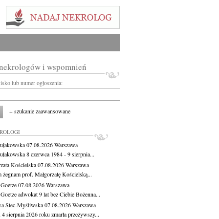
 nekrologów i wspomnień
wisko lub numer ogłoszenia:
+ szukanie zaawansowane
KROLOGI
ułakowska
07.08.2026
Warszawa
ułakowska 8 czerwca 1984 - 9 sierpnia...
zata Kościelska
07.08.2026
Warszawa
m żegnam prof. Małgorzatę Kościelską...
 Goetze
07.08.2026
Warszawa
 Goetze adwokat 9 lat bez Ciebie Bożenna...
a Stec-Myśliwska
07.08.2026
Warszawa
 4 sierpnia 2026 roku zmarła przeżywszy...