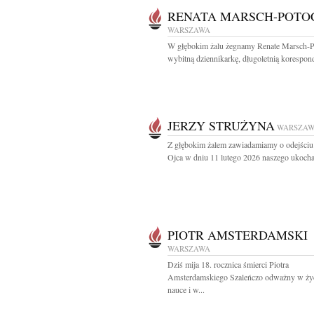
RENATA MARSCH-POTO
WARSZAWA
W głębokim żalu żegnamy Renate Marsch-P
wybitną dziennikarkę, długoletnią korespond
JERZY STRUŻYNA
WARSZA
Z głębokim żalem zawiadamiamy o odejści
Ojca w dniu 11 lutego 2026 naszego ukocha
PIOTR AMSTERDAMSKI
WARSZAWA
Dziś mija 18. rocznica śmierci Piotra
Amsterdamskiego Szaleńczo odważny w życ
nauce i w...