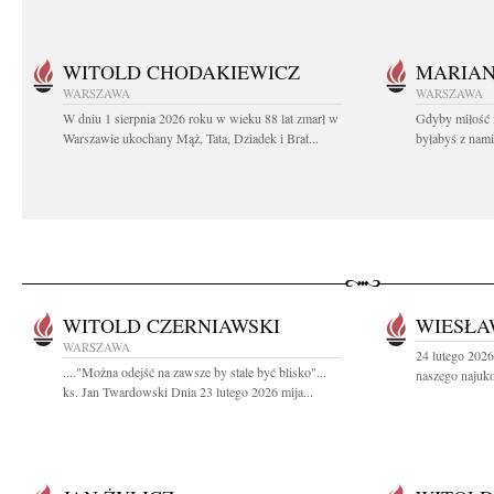
WITOLD CHODAKIEWICZ
MARIA
WARSZAWA
WARSZAWA
W dniu 1 sierpnia 2026 roku w wieku 88 lat zmarł w
Gdyby miłość 
Warszawie ukochany Mąż, Tata, Dziadek i Brat...
byłabyś z nami 
WITOLD CZERNIAWSKI
WIESŁA
WARSZAWA
24 lutego 2026
...."Można odejść na zawsze by stale być blisko"...
naszego najuko
ks. Jan Twardowski Dnia 23 lutego 2026 mija...