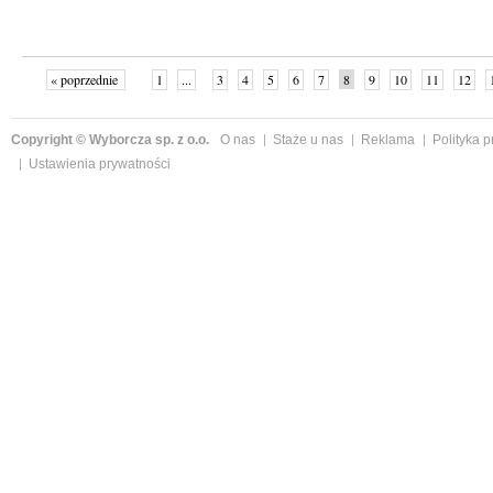
« poprzednie
1
...
3
4
5
6
7
8
9
10
11
12
Copyright © Wyborcza sp. z o.o.
O nas
Staże u nas
Reklama
Polityka 
Ustawienia prywatności