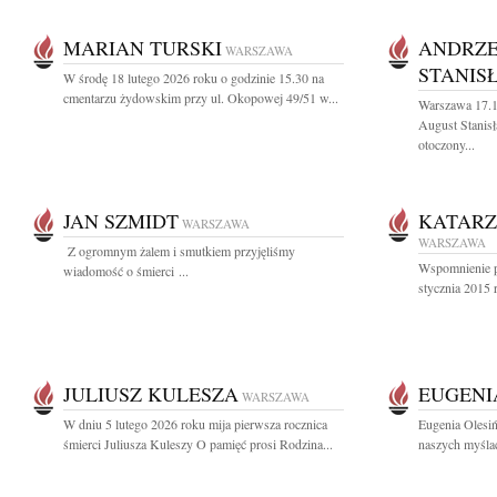
MARIAN TURSKI
ANDRZE
WARSZAWA
STANIS
W środę 18 lutego 2026 roku o godzinie 15.30 na
cmentarzu żydowskim przy ul. Okopowej 49/51 w...
Warszawa 17.1
August Stanisł
otoczony...
JAN SZMIDT
KATARZ
WARSZAWA
WARSZAWA
Z ogromnym żalem i smutkiem przyjęliśmy
Wspomnienie po
wiadomość o śmierci ...
stycznia 2015 
JULIUSZ KULESZA
EUGENI
WARSZAWA
W dniu 5 lutego 2026 roku mija pierwsza rocznica
Eugenia Olesiń
śmierci Juliusza Kuleszy O pamięć prosi Rodzina...
naszych myślac