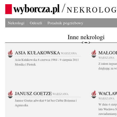
Nekrologi
Odeszli
Poradnik pogrzebowy
Inne nekrologi
ASIA KUŁAKOWSKA
MAŁGOR
WARSZAWA
WARSZAWA
Asia Kułakowska 8 czerwca 1984 - 9 sierpnia 2011
Z żalem żegnam
Monika i Piotrek
dziękując za w
JANUSZ GOETZE
WACŁAW
WARSZAWA
WARSZAWA
Janusz Goetze adwokat 9 lat bez Ciebie Bożenna i
W dniu 4 sier
Agnieszka
lata Wacława 
zawiadamiamy.