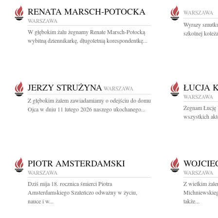
RENATA MARSCH-POTOCKA
WARSZAWA
WARSZAWA
Wyrazy smutku
W głębokim żalu żegnamy Renate Marsch-Potocką
szkolnej koleża
wybitną dziennikarkę, długoletnią korespondentkę...
JERZY STRUŻYNA
ŁUCJA 
WARSZAWA
WARSZAWA
Z głębokim żalem zawiadamiamy o odejściu do domu
Żegnam Łucję 
Ojca w dniu 11 lutego 2026 naszego ukochanego...
wszystkich akt
PIOTR AMSTERDAMSKI
WOJCIE
WARSZAWA
WARSZAWA
Dziś mija 18. rocznica śmierci Piotra
Z wielkim żal
Amsterdamskiego Szaleńczo odważny w życiu,
Michniewskieg
nauce i w...
także...