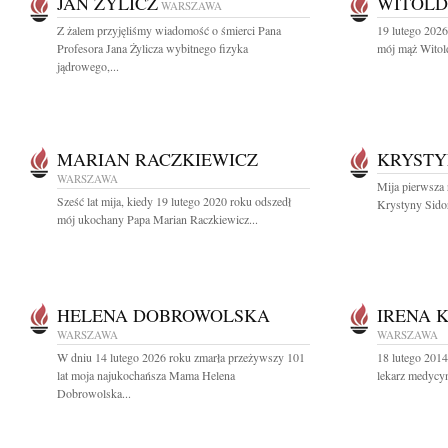
JAN ŻYLICZ
WITOLD
WARSZAWA
Z żalem przyjęliśmy wiadomość o śmierci Pana
19 lutego 2026
Profesora Jana Żylicza wybitnego fizyka
mój mąż Witol
jądrowego,...
MARIAN RACZKIEWICZ
KRYSTY
WARSZAWA
Mija pierwsza r
Sześć lat mija, kiedy 19 lutego 2020 roku odszedł
Krystyny Sidor
mój ukochany Papa Marian Raczkiewicz...
HELENA DOBROWOLSKA
IRENA 
WARSZAWA
WARSZAWA
W dniu 14 lutego 2026 roku zmarła przeżywszy 101
18 lutego 201
lat moja najukochańsza Mama Helena
lekarz medycyn
Dobrowolska...