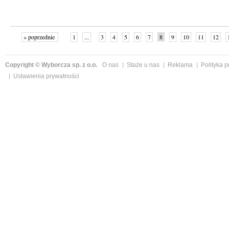
« poprzednie
1
...
3
4
5
6
7
8
9
10
11
12
Copyright © Wyborcza sp. z o.o.
O nas
Staże u nas
Reklama
Polityka 
Ustawienia prywatności