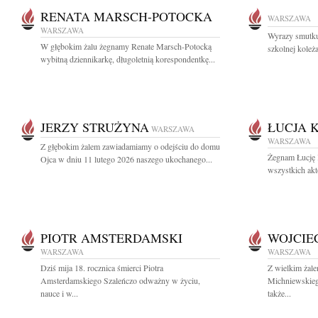
RENATA MARSCH-POTOCKA
WARSZAWA
WARSZAWA
Wyrazy smutku
W głębokim żalu żegnamy Renate Marsch-Potocką
szkolnej koleża
wybitną dziennikarkę, długoletnią korespondentkę...
JERZY STRUŻYNA
ŁUCJA 
WARSZAWA
WARSZAWA
Z głębokim żalem zawiadamiamy o odejściu do domu
Żegnam Łucję 
Ojca w dniu 11 lutego 2026 naszego ukochanego...
wszystkich akt
PIOTR AMSTERDAMSKI
WOJCIE
WARSZAWA
WARSZAWA
Dziś mija 18. rocznica śmierci Piotra
Z wielkim żal
Amsterdamskiego Szaleńczo odważny w życiu,
Michniewskieg
nauce i w...
także...