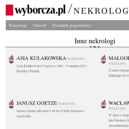
Nekrologi
Odeszli
Poradnik pogrzebowy
Inne nekrologi
ASIA KUŁAKOWSKA
MAŁGOR
WARSZAWA
WARSZAWA
Asia Kułakowska 8 czerwca 1984 - 9 sierpnia 2011
Z żalem żegnam
Monika i Piotrek
dziękując za w
JANUSZ GOETZE
WACŁAW
WARSZAWA
WARSZAWA
Janusz Goetze adwokat 9 lat bez Ciebie Bożenna i
W dniu 4 sier
Agnieszka
lata Wacława 
zawiadamiamy.