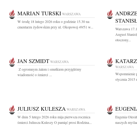
MARIAN TURSKI
ANDRZE
WARSZAWA
STANIS
W środę 18 lutego 2026 roku o godzinie 15.30 na
cmentarzu żydowskim przy ul. Okopowej 49/51 w...
Warszawa 17.1
August Stanisł
otoczony...
JAN SZMIDT
KATARZ
WARSZAWA
WARSZAWA
Z ogromnym żalem i smutkiem przyjęliśmy
Wspomnienie po
wiadomość o śmierci ...
stycznia 2015 
JULIUSZ KULESZA
EUGENI
WARSZAWA
W dniu 5 lutego 2026 roku mija pierwsza rocznica
Eugenia Olesiń
śmierci Juliusza Kuleszy O pamięć prosi Rodzina...
naszych myślac