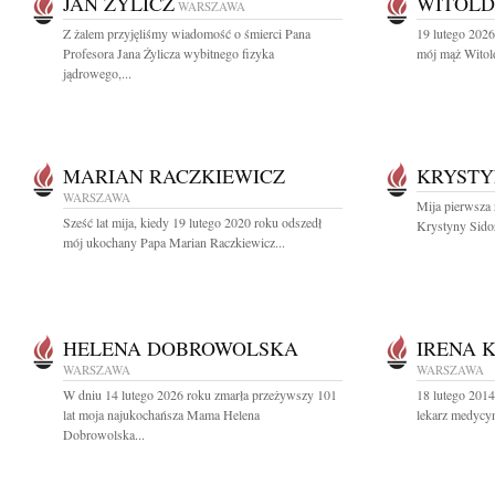
JAN ŻYLICZ
WITOLD
WARSZAWA
Z żalem przyjęliśmy wiadomość o śmierci Pana
19 lutego 2026
Profesora Jana Żylicza wybitnego fizyka
mój mąż Witol
jądrowego,...
MARIAN RACZKIEWICZ
KRYSTY
WARSZAWA
Mija pierwsza r
Sześć lat mija, kiedy 19 lutego 2020 roku odszedł
Krystyny Sidor
mój ukochany Papa Marian Raczkiewicz...
HELENA DOBROWOLSKA
IRENA 
WARSZAWA
WARSZAWA
W dniu 14 lutego 2026 roku zmarła przeżywszy 101
18 lutego 201
lat moja najukochańsza Mama Helena
lekarz medycyn
Dobrowolska...