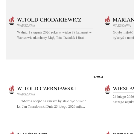
WITOLD CHODAKIEWICZ
MARIA
WARSZAWA
WARSZAWA
W dniu 1 sierpnia 2026 roku w wieku 88 lat zmarł w
Gdyby miłość 
Warszawie ukochany Mąż, Tata, Dziadek i Brat...
byłabyś z nami 
WITOLD CZERNIAWSKI
WIESŁA
WARSZAWA
24 lutego 2026
...."Można odejść na zawsze by stale być blisko"...
naszego najuko
ks. Jan Twardowski Dnia 23 lutego 2026 mija...