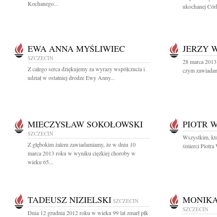
Kochanego...
ukochanej Cór
EWA ANNA MYŚLIWIEC
JERZY 
SZCZECIN
28 marca 2013 
Z całego serca dziękujemy za wyrazy współczucia i
czym zawiadam
udział w ostatniej drodze Ewy Anny...
MIECZYSŁAW SOKOŁOWSKI
PIOTR 
SZCZECIN
Wszystkim, któ
Z głębokim żalem zawiadamiamy, że w dniu 10
śmierci Piotra
marca 2013 roku w wyniku ciężkiej choroby w
wieku 65...
TADEUSZ NIZIELSKI
MONIK
SZCZECIN
SZCZECIN
Dnia 12 grudnia 2012 roku w wieku 99 lat zmarł płk