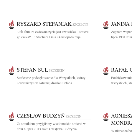
RYSZARD STEFANIAK
JANINA
SZCZECIN
"Jak chmura zwiewna życie jest człowieka... śmierć
Żegnam wspani
go czeka!" E. Stachura Dnia 24 listopada mija...
lipca 1931 rok
STEFAN SUL
RAFAŁ 
SZCZECIN
Serdeczne podziękowanie dla Wszystkich, którzy
Podziękowanie
uczestniczyli w ostatniej drodze Stefana...
wszystkich, któ
CZESŁAW BUDZYŃ
AGNIES
SZCZECIN
MONDR
Ze smutkiem przyjęliśmy wiadomość o śmierci w
dniu 8 lipca 2013 roku Czesława Budzynia
W pierwszą bol