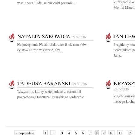
Za wsparcie w 
w st. spocz. Tadeusz Nizielski prawnik,...
Moniki Marcin
NATALIA SAKOWICZ
JAN LE
SZCZECIN
Na pożegnanie Natalki Sakowicz Brak nam słów,
Pragniemy ser
cytatów i stron w gazecie, aby...
uczestnikom p
Jana...
TADEUSZ BARAŃSKI
KRZYSZ
SZCZECIN
SZCZECIN
Wszystkim, którzy wzięli udział w ceremonii
Z głębokim ża
pogrzebowej Tadeusza Barańskiego serdecznie...
naszego kochane
« poprzednie
1
...
3
4
5
6
7
8
9
10
11
12