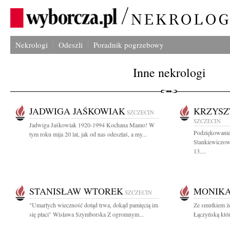
Nekrologi
Odeszli
Poradnik pogrzebowy
Inne nekrologi
JADWIGA JAŚKOWIAK
KRZYSZ
SZCZECIN
SZCZECIN
Jadwiga Jaśkowiak 1920-1994 Kochana Mamo! W
Podziękowanie
tym roku mija 20 lat, jak od nas odeszłaś, a my...
Stankiewiczow
13....
STANISŁAW WTOREK
MONIKA
SZCZECIN
"Umarłych wieczność dotąd trwa, dokąd pamięcią im
Ze smutkiem ż
się płaci" Wisława Szymborska Z ogromnym...
Łączyńską która