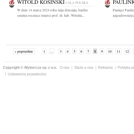
WITOLD KOSIŃSKI
PAULIN
CAŁA POLSKA
W dniu 14 marca 2024 roku mija dziesiąta, bardzo
Pamięci Paulin
smutna rocznica śmierci prof. dr. hab. Witolda...
najcudowniejsz
« poprzednie
1
...
3
4
5
6
7
8
9
10
11
12
Copyright © Wyborcza sp. z o.o.
O nas
Staże u nas
Reklama
Polityka 
Ustawienia prywatności