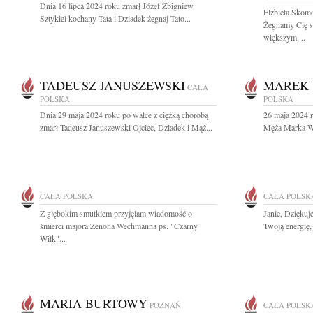
Dnia 16 lipca 2024 roku zmarł Józef Zbigniew
Elżbieta Skom
Sztykiel kochany Tata i Dziadek żegnaj Tato...
Żegnamy Cię se
większym,...
TADEUSZ JANUSZEWSKI
MAREK 
CAŁA
POLSKA
POLSKA
Dnia 29 maja 2024 roku po walce z ciężką chorobą
26 maja 2024 r
zmarł Tadeusz Januszewski Ojciec, Dziadek i Mąż...
Męża Marka Wa
CAŁA POLSKA
CAŁA POLSK
Z głębokim smutkiem przyjęłam wiadomość o
Janie, Dziękuj
śmierci majora Zenona Wechmanna ps. "Czarny
Twoją energię,
Wilk"...
MARIA BURTOWY
POZNAŃ
CAŁA POLSK