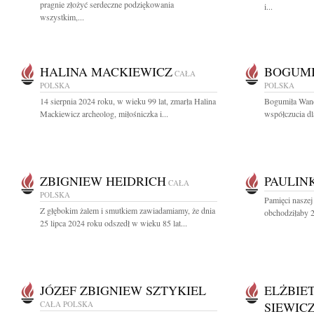
pragnie złożyć serdeczne podziękowania
i...
wszystkim,...
HALINA MACKIEWICZ
BOGUM
CAŁA
POLSKA
POLSKA
14 sierpnia 2024 roku, w wieku 99 lat, zmarła Halina
Bogumiła Wand
Mackiewicz archeolog, miłośniczka i...
współczucia dl
ZBIGNIEW HEIDRICH
PAULIN
CAŁA
POLSKA
Pamięci naszej
Z głębokim żalem i smutkiem zawiadamiamy, że dnia
obchodziłaby 2
25 lipca 2024 roku odszedł w wieku 85 lat...
JÓZEF ZBIGNIEW SZTYKIEL
ELŻBIE
CAŁA POLSKA
SIEWIC