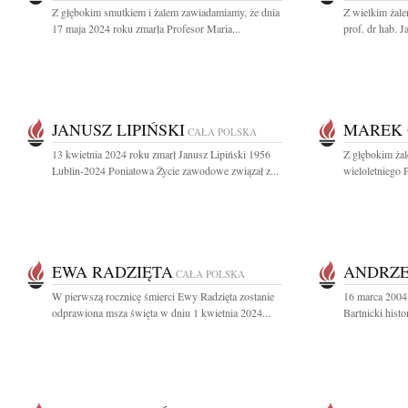
Z głębokim smutkiem i żalem zawiadamiamy, że dnia
Z wielkim żal
17 maja 2024 roku zmarła Profesor Maria...
prof. dr hab. J
JANUSZ LIPIŃSKI
MAREK 
CAŁA POLSKA
13 kwietnia 2024 roku zmarł Janusz Lipiński 1956
Z głębokim ża
Lublin-2024 Poniatowa Życie zawodowe związał z...
wieloletniego 
EWA RADZIĘTA
ANDRZE
CAŁA POLSKA
W pierwszą rocznicę śmierci Ewy Radzięta zostanie
16 marca 2004 
odprawiona msza święta w dniu 1 kwietnia 2024...
Bartnicki histo