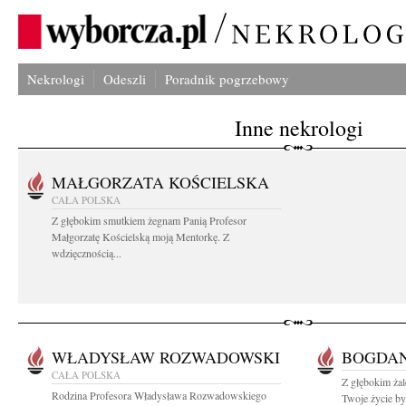
Nekrologi
Odeszli
Poradnik pogrzebowy
Inne nekrologi
MAŁGORZATA KOŚCIELSKA
CAŁA POLSKA
Z głębokim smutkiem żegnam Panią Profesor
Małgorzatę Kościelską moją Mentorkę. Z
wdzięcznością...
WŁADYSŁAW ROZWADOWSKI
BOGDAN
CAŁA POLSKA
Z głębokim ża
Rodzina Profesora Władysława Rozwadowskiego
Twoje życie by