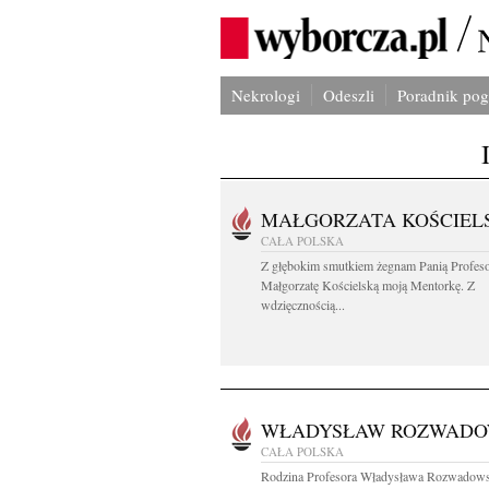
Nekrologi
Odeszli
Poradnik po
MAŁGORZATA KOŚCIEL
CAŁA POLSKA
Z głębokim smutkiem żegnam Panią Profes
Małgorzatę Kościelską moją Mentorkę. Z
wdzięcznością...
WŁADYSŁAW ROZWADO
CAŁA POLSKA
Rodzina Profesora Władysława Rozwadow