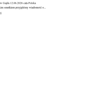
aw Gajda
12.06.2026
cała Polska
kim smutkiem przyjęliśmy wiadomość o...
ej