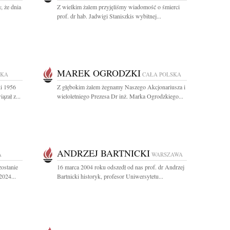
, że dnia
Z wielkim żalem przyjęliśmy wiadomość o śmierci
prof. dr hab. Jadwigi Staniszkis wybitnej...
MAREK OGRODZKI
SKA
CAŁA POLSKA
ki 1956
Z głębokim żalem żegnamy Naszego Akcjonariusza i
zał z...
wieloletniego Prezesa Dr inż. Marka Ogrodzkiego...
ANDRZEJ BARTNICKI
A
WARSZAWA
zostanie
16 marca 2004 roku odszedł od nas prof. dr Andrzej
2024...
Bartnicki historyk, profesor Uniwersytetu...