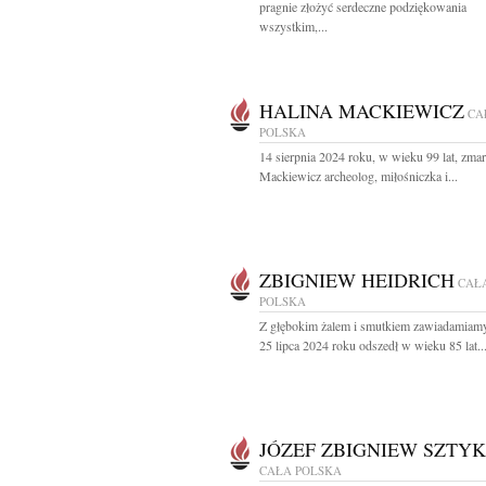
pragnie złożyć serdeczne podziękowania
wszystkim,...
HALINA MACKIEWICZ
CA
POLSKA
14 sierpnia 2024 roku, w wieku 99 lat, zmar
Mackiewicz archeolog, miłośniczka i...
ZBIGNIEW HEIDRICH
CAŁ
POLSKA
Z głębokim żalem i smutkiem zawiadamiamy
25 lipca 2024 roku odszedł w wieku 85 lat..
JÓZEF ZBIGNIEW SZTYK
CAŁA POLSKA