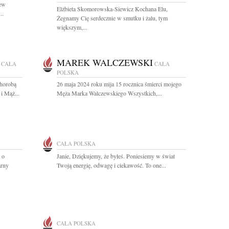
iew
Elżbieta Skomorowska-Siewicz Kochana Elu,
..
Żegnamy Cię serdecznie w smutku i żalu, tym
większym,...
MAREK WALCZEWSKI
CAŁA
CAŁA
POLSKA
chorobą
26 maja 2024 roku mija 15 rocznica śmierci mojego
i Mąż...
Męża Marka Walczewskiego Wszystkich,...
CAŁA POLSKA
 o
Janie, Dziękujemy, że byłeś. Poniesiemy w świat
arny
Twoją energię, odwagę i ciekawość. To one...
CAŁA POLSKA