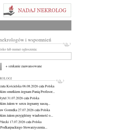
 nekrologów i wspomnień
wisko lub numer ogłoszenia:
+ szukanie zaawansowane
KROLOGI
zata Kościelska
06.08.2026
cała Polska
okim smutkiem żegnam Panią Profesor...
Rytel
31.07.2026
cała Polska
okim żalem w sercu żegnamy naszą...
ław Gomułka
27.07.2026
cała Polska
okim żalem przyjęliśmy wiadomość o...
ilecki
17.07.2026
cała Polska
 Podkarpackiego Stowarzyszenia...