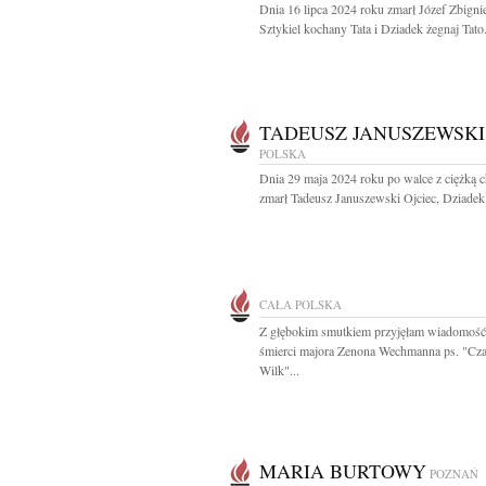
Dnia 16 lipca 2024 roku zmarł Józef Zbign
Sztykiel kochany Tata i Dziadek żegnaj Tato.
TADEUSZ JANUSZEWSKI
POLSKA
Dnia 29 maja 2024 roku po walce z ciężką 
zmarł Tadeusz Januszewski Ojciec, Dziadek 
CAŁA POLSKA
Z głębokim smutkiem przyjęłam wiadomość
śmierci majora Zenona Wechmanna ps. "Cz
Wilk"...
MARIA BURTOWY
POZNAŃ