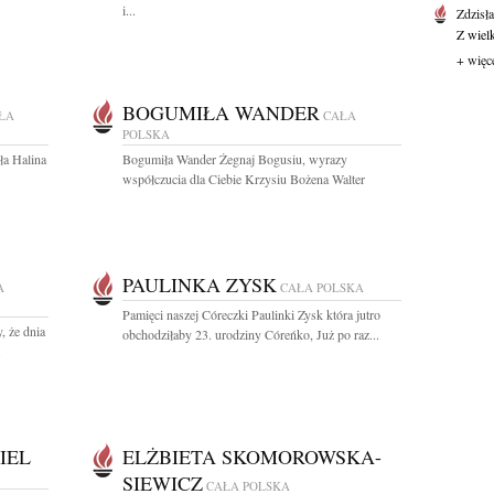
i...
Zdzisł
Z wiel
+ więc
BOGUMIŁA WANDER
ŁA
CAŁA
POLSKA
ła Halina
Bogumiła Wander Żegnaj Bogusiu, wyrazy
współczucia dla Ciebie Krzysiu Bożena Walter
PAULINKA ZYSK
A
CAŁA POLSKA
Pamięci naszej Córeczki Paulinki Zysk która jutro
, że dnia
obchodziłaby 23. urodziny Córeńko, Już po raz...
.
IEL
ELŻBIETA SKOMOROWSKA-
SIEWICZ
CAŁA POLSKA