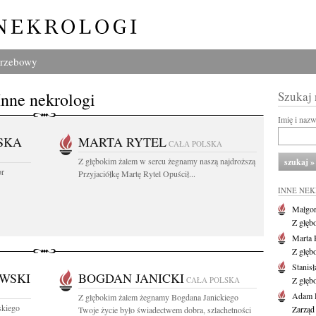
grzebowy
Inne nekrologi
Szukaj
Imię i naz
SKA
MARTA RYTEL
CAŁA POLSKA
Z głębokim żalem w sercu żegnamy naszą najdroższą
or
Przyjaciółkę Martę Rytel Opuścił...
INNE NE
Małgor
Z głęb
Marta 
Z głęb
Stanis
WSKI
BOGDAN JANICKI
CAŁA POLSKA
Z głęb
Adam P
Z głębokim żalem żegnamy Bogdana Janickiego
skiego
Zarząd
Twoje życie było świadectwem dobra, szlachetności