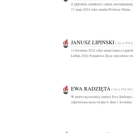
Z głębokim smutkiem i żalem zawiadamiamy
17 maja 2024 roku zmarła Profesor Maria...
JANUSZ LIPIŃSKI
CAŁA POL
13 kwietnia 2024 roku zmarł Janusz Lipińs
Lublin-2024 Poniatowa Życie zawodowe zwią
EWA RADZIĘTA
CAŁA POLSK
W pierwszą rocznicę śmierci Ewy Radzięta 
odprawiona msza święta w dniu 1 kwietnia 