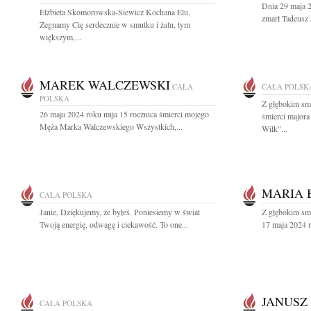
Dnia 29 maja 2
Elżbieta Skomorowska-Siewicz Kochana Elu,
zmarł Tadeusz 
Żegnamy Cię serdecznie w smutku i żalu, tym
większym,...
MAREK WALCZEWSKI
CAŁA
CAŁA POLSK
POLSKA
Z głębokim sm
26 maja 2024 roku mija 15 rocznica śmierci mojego
śmierci major
Męża Marka Walczewskiego Wszystkich,...
Wilk"...
MARIA
CAŁA POLSKA
Janie, Dziękujemy, że byłeś. Poniesiemy w świat
Z głębokim sm
Twoją energię, odwagę i ciekawość. To one...
17 maja 2024 r
JANUSZ 
CAŁA POLSKA