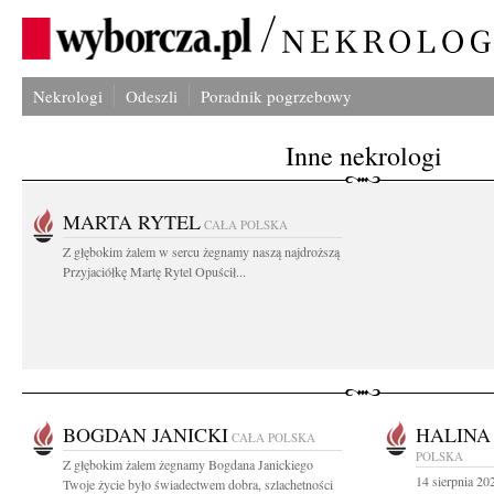
Nekrologi
Odeszli
Poradnik pogrzebowy
Inne nekrologi
MARTA RYTEL
CAŁA POLSKA
Z głębokim żalem w sercu żegnamy naszą najdroższą
Przyjaciółkę Martę Rytel Opuścił...
BOGDAN JANICKI
HALINA
CAŁA POLSKA
POLSKA
Z głębokim żalem żegnamy Bogdana Janickiego
14 sierpnia 20
Twoje życie było świadectwem dobra, szlachetności