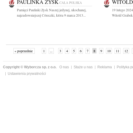
PAULINKA ZYSK
WITOLD
CAŁA POLSKA
Pamięci Paulinki Zysk Naszej jedynej, ukochanej,
19 lutego 2024
najcudowniejszej Córeczki, która 9 marca 2013...
Witold Grabek
« poprzednie
1
...
3
4
5
6
7
8
9
10
11
12
Copyright © Wyborcza sp. z o.o.
O nas
Staże u nas
Reklama
Polityka 
Ustawienia prywatności