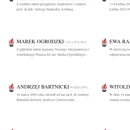
Z wielkim żalem przyjęliśmy wiadomość o śmierci
13 kwietnia 20
prof. dr hab. Jadwigi Staniszkis wybitnej...
Lublin-2024 P
MAREK OGRODZKI
EWA RA
CAŁA POLSKA
Z głębokim żalem żegnamy Naszego Akcjonariusza i
W pierwszą roc
wieloletniego Prezesa Dr inż. Marka Ogrodzkiego...
odprawiona msz
ANDRZEJ BARTNICKI
WITOLD
WARSZAWA
16 marca 2004 roku odszedł od nas prof. dr Andrzej
W dniu 14 marc
Bartnicki historyk, profesor Uniwersytetu...
smutna rocznica