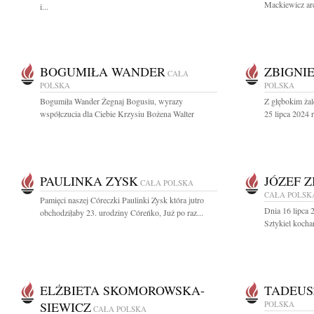
Mackiewicz arc
i...
BOGUMIŁA WANDER
ZBIGNI
CAŁA
POLSKA
POLSKA
Bogumiła Wander Żegnaj Bogusiu, wyrazy
Z głębokim ża
współczucia dla Ciebie Krzysiu Bożena Walter
25 lipca 2024 
PAULINKA ZYSK
JÓZEF 
CAŁA POLSKA
CAŁA POLSK
Pamięci naszej Córeczki Paulinki Zysk która jutro
Dnia 16 lipca 
obchodziłaby 23. urodziny Córeńko, Już po raz...
Sztykiel kochan
ELŻBIETA SKOMOROWSKA-
TADEUS
SIEWICZ
POLSKA
CAŁA POLSKA