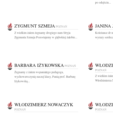
po odejściu...
ZYGMUNT SZMEJA
JANINA
POZNAŃ
Z wielkim żalem żegnamy drogiego nam Stryja
Koleżance dr 
Zygmunta Szmeja Pozostajemy w głębokiej żałobie...
wyrazy serdecz
BARBARA IŻYKOWSKA
WŁODZI
POZNAŃ
POZNAŃ
Żegnamy z żalem wspaniałego pedagoga,
Z wielkim żal
wychowawczynię naszej klasy, Panią prof. Barbarę
Włodzimierza N
Iżykowską...
WŁODZIMIERZ NOWACZYK
WŁODZI
POZNAŃ
POZNAŃ