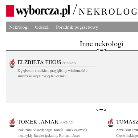
Nekrologi
Odeszli
Poradnik pogrzebowy
Inne nekrologi
ELŻBIETA FIKUS
POZNAŃ
Z głębokim smutkiem przyjęliśmy wiadomość o
śmierci naszej Drogiej Koleżanki i...
TOMEK JANIAK
TOMASZ
POZNAŃ
Rok temu odszedł nagle Tomek Janiak człowiek
Z wielkim smu
niezwykły Bardzo tęsknimy Roman i Jacek
Czerwińskiego 