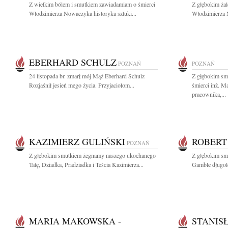
Z wielkim bólem i smutkiem zawiadamiam o śmierci
Z głębokim ża
Włodzimierza Nowaczyka historyka sztuki...
Włodzimierza 
EBERHARD SCHULZ
POZNAŃ
POZNAŃ
24 listopada br. zmarł mój Mąż Eberhard Schulz
Z głębokim sm
Rozjaśnił jesień mego życia. Przyjaciołom...
śmierci inż. M
pracownika,...
KAZIMIERZ GULIŃSKI
ROBERT
POZNAŃ
Z głębokim smutkiem żegnamy naszego ukochanego
Z głębokim sm
Tatę, Dziadka, Pradziadka i Teścia Kazimierza...
Gamble długol
MARIA MAKOWSKA -
STANIS