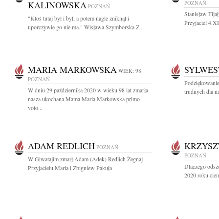
KALINOWSKA
POZNAŃ
POZNAŃ
Stanisław Fija
"Ktoś tutaj był i był, a potem nagle zniknął i
Przyjaciel 4.X
uporczywie go nie ma." Wisława Szymborska Z...
MARIA MARKOWSKA
SYLWES
WIEK: 98
POZNAŃ
Podziękowanie
W dniu 29 października 2020 w wieku 98 lat zmarła
trudnych dla na
nasza ukochana Mama Maria Markowska primo
voto...
ADAM REDLICH
KRZYSZ
POZNAŃ
POZNAŃ
W Giwatajim zmarł Adam (Adek) Redlich Żegnaj
Dlaczego odsze
Przyjacielu Maria i Zbigniew Pakuła
2020 roku ciem