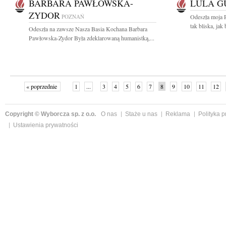
BARBARA PAWŁOWSKA-
LULA G
ZYDOR
POZNAŃ
Odeszła moja 
tak bliska, jak
Odeszła na zawsze Nasza Basia Kochana Barbara
Pawłowska-Zydor Była zdeklarowaną humanistką,...
« poprzednie
1
...
3
4
5
6
7
8
9
10
11
12
Copyright © Wyborcza sp. z o.o.
O nas
Staże u nas
Reklama
Polityka 
Ustawienia prywatności