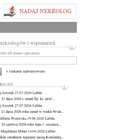
 nekrologów i wspomnień
wisko lub numer ogłoszenia:
+ szukanie zaawansowane
KROLOGI
j Szostek
27.07.2026
Lublin
21 lipca 2026 r. zmarł Śp. ks. prof....
j Szostek
27.07.2026
Lublin
21 lipca 2026 roku zmarł w wieku 80 lat...
lżbieta Wstawska
19.06.2026
Lublin
 24 czerwca 2026 roku mija 1. rocznica...
 Magdalena Milart
14.04.2026
Lublin
okim smutkiem żegnamy naszą Koleżankę...