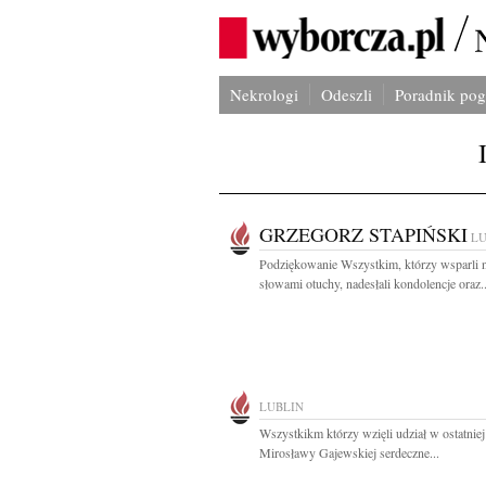
Nekrologi
Odeszli
Poradnik po
GRZEGORZ STAPIŃSKI
LU
Podziękowanie Wszystkim, którzy wsparli 
słowami otuchy, nadesłali kondolencje oraz..
LUBLIN
Wszystkikm którzy wzięli udział w ostatniej
Mirosławy Gajewskiej serdeczne...