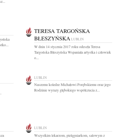
z...
TERESA TARGOŃSKA
BŁESZYŃSKA
rgońska
LUBLIN
tko...
W dniu 14 stycznia 2017 roku odeszła Teresa
Targońska Błeszyńska Wspaniała artystka i człowiek
o...
LUBLIN
Naszemu koledze Michałowi Porębskiemu oraz jego
Rodzinie wyrazy głębokiego współczucia z...
..
LUBLIN
sza
Wszystkim lekarzom, pielęgniarkom, salowym z