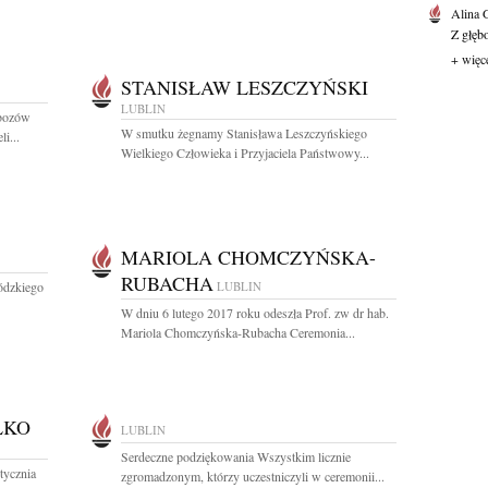
Alina
Z głęb
+ więc
STANISŁAW LESZCZYŃSKI
LUBLIN
obozów
W smutku żegnamy Stanisława Leszczyńskiego
i...
Wielkiego Człowieka i Przyjaciela Państwowy...
MARIOLA CHOMCZYŃSKA-
RUBACHA
ódzkiego
LUBLIN
W dniu 6 lutego 2017 roku odeszła Prof. zw dr hab.
Mariola Chomczyńska-Rubacha Ceremonia...
ŁKO
LUBLIN
Serdeczne podziękowania Wszystkim licznie
tycznia
zgromadzonym, którzy uczestniczyli w ceremonii...