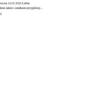
 Gucma
16.02.2026
Lublin
okim żalem i smutkiem przyjęliśmy...
ej