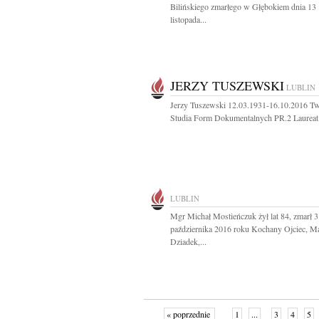
Bilińskiego zmarłego w Głębokiem dnia 13
listopada...
JERZY TUSZEWSKI
LUBLIN
Jerzy Tuszewski 12.03.1931-16.10.2016 T
Studia Form Dokumentalnych PR.2 Laureat.
LUBLIN
Mgr Michał Mostieńczuk żył lat 84, zmarł 3
października 2016 roku Kochany Ojciec, M
Dziadek,...
« poprzednie
1
...
3
4
5