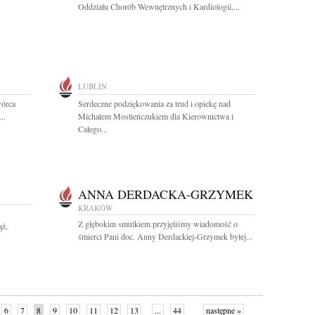
Oddziału Chorób Wewnętrznych i Kardiologii,...
LUBLIN
wórca
Serdeczne podziękowania za trud i opiekę nad
..
Michałem Mostieńczukiem dla Kierownictwa i
Całego...
ANNA DERDACKA-GRZYMEK
KRAKÓW
Z głębokim smutkiem przyjęliśmy wiadomość o
ąż,
śmierci Pani doc. Anny Derdackiej-Grzymek byłej...
6
7
8
9
10
11
12
13
...
44
następne »