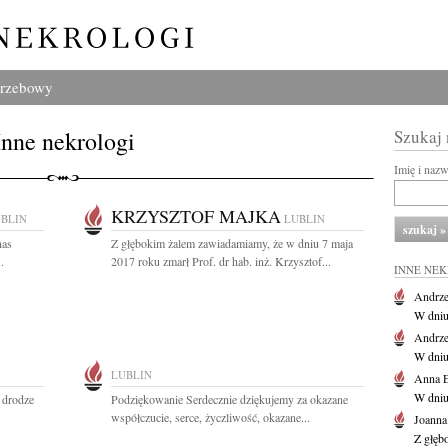
grzebowy
Inne nekrologi
Szukaj
Imię i naz
KRZYSZTOF MAJKA
BLIN
LUBLIN
nas
Z głębokim żalem zawiadamiamy, że w dniu 7 maja
.
2017 roku zmarł Prof. dr hab. inż. Krzysztof...
INNE NE
Andrze
W dniu 
Andrze
W dniu 
LUBLIN
Anna E
W dniu
 drodze
Podziękowanie Serdecznie dziękujemy za okazane
współczucie, serce, życzliwość, okazane...
Joanna
Z głęb