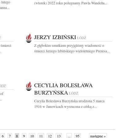
 lutego
(wtorek) 2022 roku pożegnamy Pawła Wandelta...
nna...
JERZY IZBIŃSKI
Ź
ŁÓDŹ
 śmierci
Z głębokim smutkiem przyjęliśmy wiadomość o
.
śmierci Jerzego Izbińskiego wieloletniego Prezesa...
CECYLIA BOLESŁAWA
ÓDŹ
BURZYŃSKA
tof
ŁÓDŹ
..
Cecylia Bolesława Burzyńska urodzona 5 marca
1916 w Janowicach wyrzucona z córką z...
6
7
8
9
10
11
12
13
...
95
następne »