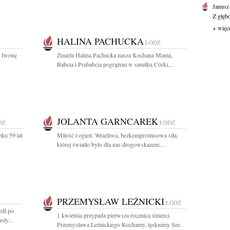
Janusz
Z głęb
+ więc
HALINA PACHUCKA
ŁÓDŹ
. Iwonę
Zmarła Halina Pachucka nasza Kochana Mama,
Babcia i Prababcia pogrążeni w smutku Córki,...
JOLANTA GARNCAREK
DŹ
ŁÓDŹ
eku 59 lat
Miłość i ogień. Wrażliwa, bezkompromisowa siła,
której światło było dla nas drogowskazem....
PRZEMYSŁAW LEŹNICKI
ŁÓDŹ
edł po
1 kwietnia przypada pierwsza rocznica śmierci
sły...
Przemysława Leźnickiego Kochamy, tęsknimy See