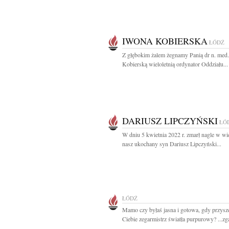
IWONA KOBIERSKA
ŁÓDŹ
Z głębokim żalem żegnamy Panią dr n. med
Kobierską wieloletnią ordynator Oddziału...
DARIUSZ LIPCZYŃSKI
ŁÓ
W dniu 5 kwietnia 2022 r. zmarł nagle w wi
nasz ukochany syn Dariusz Lipczyński...
ŁÓDŹ
Mamo czy byłaś jasna i gotowa, gdy przysz
Ciebie zegarmistrz światła purpurowy? ...zga