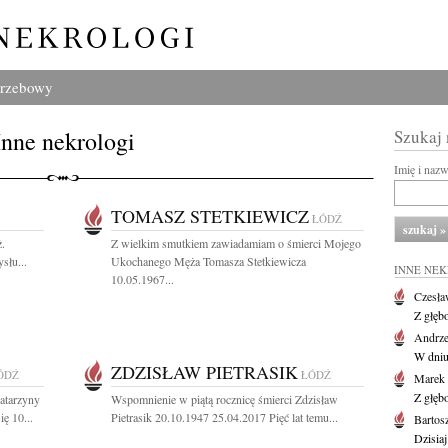
grzebowy
Inne nekrologi
Szukaj
Imię i naz
TOMASZ STETKIEWICZ
ŁÓDŹ
ż.
Z wielkim smutkiem zawiadamiam o śmierci Mojego
słu...
Ukochanego Męża Tomasza Stetkiewicza
INNE NE
10.05.1967...
Czesła
Z głęb
Andrze
W dniu 
ZDZISŁAW PIETRASIK
ÓDŹ
ŁÓDŹ
Marek 
Z głęb
atarzyny
Wspomnienie w piątą rocznicę śmierci Zdzisław
ę 10...
Pietrasik 20.10.1947 25.04.2017 Pięć lat temu...
Bartos
Dzisiaj