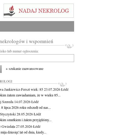
 nekrologów i wspomnień
wisko lub numer ogłoszenia:
+ szukanie zaawansowane
KROLOGI
wa Jankiewicz-Ferszt
wiek: 85
23.07.2026
Łódź
okim żalem zawiadamiam, że w wieku 85...
j Szereda
14.07.2026
Łódź
8 lipca 2026 roku odszedł od nas...
Styczyński
28.05.2026
Łódź
okim smutkiem i żalem przyjęliśmy...
z Gwizdała
27.05.2026
Łódź
 mija dziesięć lat od dnia, kiedy...