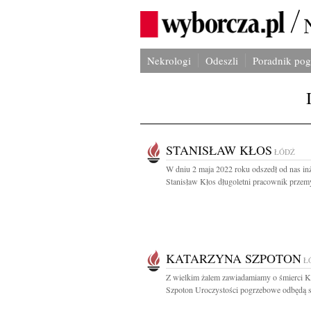
Nekrologi
Odeszli
Poradnik po
STANISŁAW KŁOS
ŁÓDŹ
W dniu 2 maja 2022 roku odszedł od nas in
Stanisław Kłos długoletni pracownik przemy
KATARZYNA SZPOTON
Ł
Z wielkim żalem zawiadamiamy o śmierci K
Szpoton Uroczystości pogrzebowe odbędą si