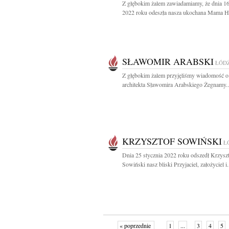
Z głębokim żalem zawiadamiamy, że dnia 16
2022 roku odeszła nasza ukochana Mama Ha
SŁAWOMIR ARABSKI
ŁÓD
Z głębokim żalem przyjęliśmy wiadomość o
architekta Sławomira Arabskiego Żegnamy..
KRZYSZTOF SOWIŃSKI
Ł
Dnia 25 stycznia 2022 roku odszedł Krzysz
Sowiński nasz bliski Przyjaciel, założyciel i.
« poprzednie
1
...
3
4
5