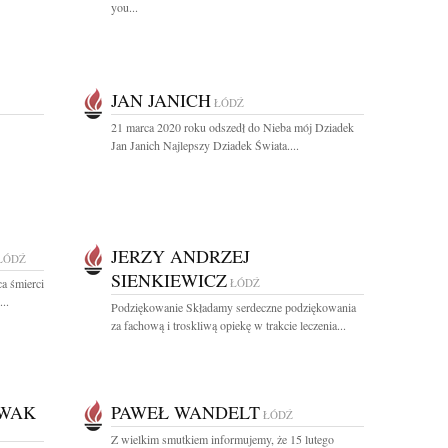
you...
JAN JANICH
ŁÓDŹ
21 marca 2020 roku odszedł do Nieba mój Dziadek
Jan Janich Najlepszy Dziadek Świata....
JERZY ANDRZEJ
ŁÓDŹ
SIENKIEWICZ
a śmierci
ŁÓDŹ
..
Podziękowanie Składamy serdeczne podziękowania
za fachową i troskliwą opiekę w trakcie leczenia...
OWAK
PAWEŁ WANDELT
ŁÓDŹ
Z wielkim smutkiem informujemy, że 15 lutego