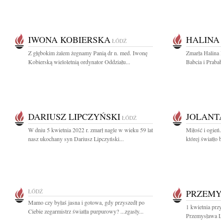
IWONA KOBIERSKA
HALINA
ŁÓDŹ
Z głębokim żalem żegnamy Panią dr n. med. Iwonę
Zmarła Halina
Kobierską wieloletnią ordynator Oddziału...
Babcia i Praba
DARIUSZ LIPCZYŃSKI
JOLANT
ŁÓDŹ
W dniu 5 kwietnia 2022 r. zmarł nagle w wieku 59 lat
Miłość i ogień
nasz ukochany syn Dariusz Lipczyński...
której światło
ŁÓDŹ
PRZEMY
Mamo czy byłaś jasna i gotowa, gdy przyszedł po
1 kwietnia prz
Ciebie zegarmistrz światła purpurowy? ...zgasły...
Przemysława L