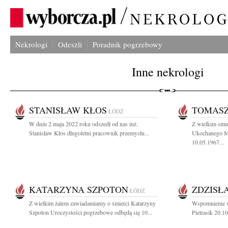
Nekrologi
Odeszli
Poradnik pogrzebowy
Inne nekrologi
STANISŁAW KŁOS
TOMASZ
ŁÓDŹ
W dniu 2 maja 2022 roku odszedł od nas inż.
Z wielkim smu
Stanisław Kłos długoletni pracownik przemysłu...
Ukochanego Mę
10.05.1967...
KATARZYNA SZPOTON
ZDZISŁ
ŁÓDŹ
Z wielkim żalem zawiadamiamy o śmierci Katarzyny
Wspomnienie w 
Szpoton Uroczystości pogrzebowe odbędą się 10...
Pietrasik 20.10