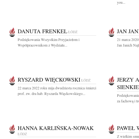
you...
DANUTA FRENKEL
JAN JAN
ŁÓDŹ
Podziękowania Wszystkim Przyjaciołom i
21 marca 2020
Współpracownikom z Wydziału...
Jan Janich Naj
RYSZARD WIĘCKOWSKI
JERZY 
ŁÓDŹ
SIENKI
22 marca 2022 roku mija dwudziesta rocznica śmierci
prof. zw. dra hab. Ryszarda Więckowskiego...
Podziękowanie
za fachową i tr
HANNA KARLIŃSKA-NOWAK
PAWEŁ 
ŁÓDŹ
Z wielkim smut