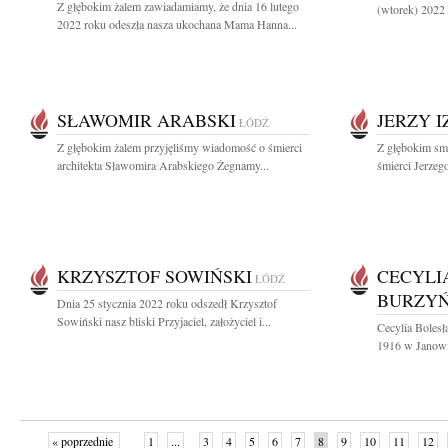
Z głębokim żalem zawiadamiamy, że dnia 16 lutego
(wtorek) 2022
2022 roku odeszła nasza ukochana Mama Hanna...
SŁAWOMIR ARABSKI
JERZY I
ŁÓDŹ
Z głębokim żalem przyjęliśmy wiadomość o śmierci
Z głębokim sm
architekta Sławomira Arabskiego Żegnamy...
śmierci Jerzego
KRZYSZTOF SOWIŃSKI
CECYLI
ŁÓDŹ
BURZY
Dnia 25 stycznia 2022 roku odszedł Krzysztof
Sowiński nasz bliski Przyjaciel, założyciel i...
Cecylia Boles
1916 w Janowi
« poprzednie
1
...
3
4
5
6
7
8
9
10
11
12