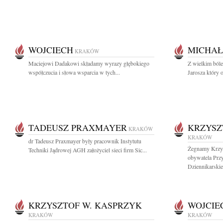
WOJCIECH
MICHAŁ
KRAKÓW
Maciejowi Dadakowi składamy wyrazy głębokiego
Z wielkim ból
współczucia i słowa wsparcia w tych...
Jarosza który o
TADEUSZ PRAXMAYER
KRZYSZ
KRAKÓW
KRAKÓW
dr Tadeusz Praxmayer były pracownik Instytutu
Żegnamy Krzys
Techniki Jądrowej AGH założyciel sieci firm Sic...
obywatela Przy
Dziennikarski
KRZYSZTOF W. KASPRZYK
WOJCIE
KRAKÓW
KRAKÓW