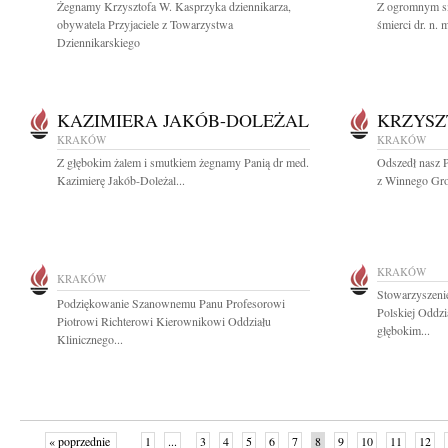
Żegnamy Krzysztofa W. Kasprzyka dziennikarza,
Z ogromnym s
obywatela Przyjaciele z Towarzystwa
śmierci dr. n. 
Dziennikarskiego
KAZIMIERA JAKÓB-DOLEŻAL
KRZYSZ
KRAKÓW
KRAKÓW
Z głębokim żalem i smutkiem żegnamy Panią dr med.
Odszedł nasz 
Kazimierę Jakób-Doleżal...
z Winnego Gr
KRAKÓW
KRAKÓW
Stowarzyszenie
Podziękowanie Szanownemu Panu Profesorowi
Polskiej Oddz
Piotrowi Richterowi Kierownikowi Oddziału
głębokim...
Klinicznego...
« poprzednie
1
...
3
4
5
6
7
8
9
10
11
12