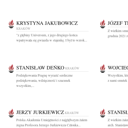
KRYSTYNA JAKUBOWICZ
JÓZEF 
KRAKÓW
Z wielkim smu
"z głębiny Universum, z jego drugiego końca
grudnia 2021 r
wpatrywała się gwiazda w stajenkę. I był to wzrok...
STANISŁAW DEŃKO
WOJCIE
KRAKÓW
Podziękowania Pragnę wyrazić serdeczne
Wszystkim, któ
podziękowania, wdzięczność i szacunek
z nami smutek i
wszystkim,...
JERZY JURKIEWICZ
STANIS
KRAKÓW
Polska Akademia Umiejętności z najgłębszym żalem
Z wielkim żal
żegna Profesora Jerzego Jurkiewicza Członka...
arch. Stanisła