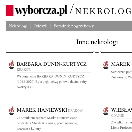
Nekrologi
Odeszli
Poradnik pogrzebowy
Inne nekrologi
BARBARA DUNIN-KURTYCZ
MAREK 
KRAKÓW
Serdeczne podz
Wspomnienie BARBARA DUNIN-KURTYCZ
Znajomym, Ws
(1943-2020) Była piękniejszą połową duetu, który
tworzyła z...
MAREK HANIEWSKI
WIESŁA
KRAKÓW
GDAŃSK
Ze smutkiem żegnam Marka Haniewskiego
Z wielkim smu
obywatela Miasta Krakowa, przedsiębiorcę,
Liona Profesor
mecenasa kultury...