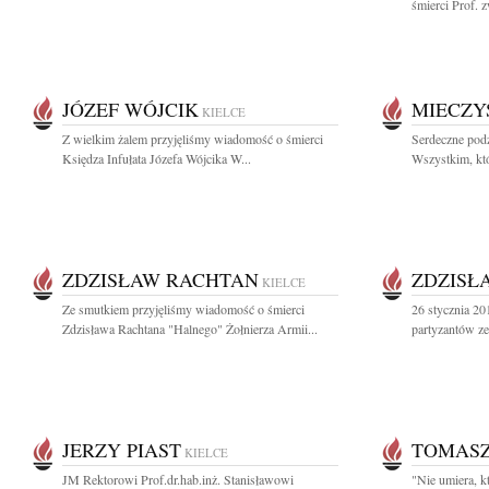
śmierci Prof. z
JÓZEF WÓJCIK
MIECZY
KIELCE
Z wielkim żalem przyjęliśmy wiadomość o śmierci
Serdeczne pod
Księdza Infułata Józefa Wójcika W...
Wszystkim, któ
ZDZISŁAW RACHTAN
ZDZISŁ
KIELCE
Ze smutkiem przyjęliśmy wiadomość o śmierci
26 stycznia 20
Zdzisława Rachtana "Halnego" Żołnierza Armii...
partyzantów z
JERZY PIAST
TOMASZ
KIELCE
JM Rektorowi Prof.dr.hab.inż. Stanisławowi
"Nie umiera, k