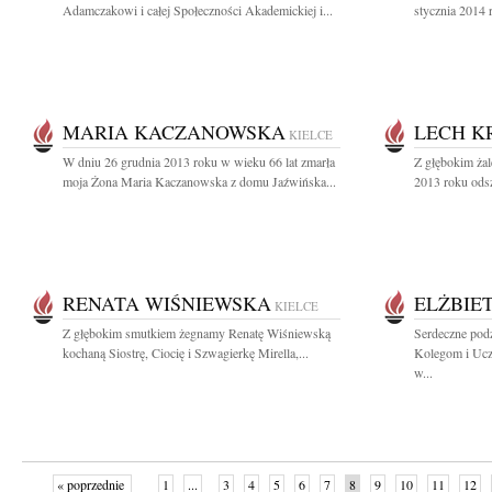
Adamczakowi i całej Społeczności Akademickiej i...
stycznia 2014 
MARIA KACZANOWSKA
LECH K
KIELCE
W dniu 26 grudnia 2013 roku w wieku 66 lat zmarła
Z głębokim żal
moja Żona Maria Kaczanowska z domu Jaźwińska...
2013 roku odsz
RENATA WIŚNIEWSKA
ELŻBIE
KIELCE
Z głębokim smutkiem żegnamy Renatę Wiśniewską
Serdeczne pod
kochaną Siostrę, Ciocię i Szwagierkę Mirella,...
Kolegom i Ucz
w...
« poprzednie
1
...
3
4
5
6
7
8
9
10
11
12