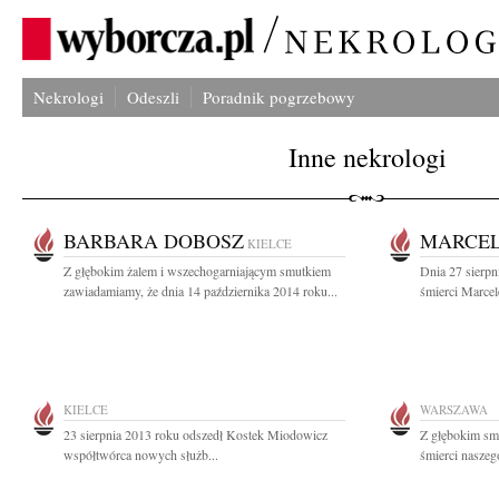
Nekrologi
Odeszli
Poradnik pogrzebowy
Inne nekrologi
BARBARA DOBOSZ
MARCEL
KIELCE
Z głębokim żalem i wszechogarniającym smutkiem
Dnia 27 sierpni
zawiadamiamy, że dnia 14 października 2014 roku...
śmierci Marcel
KIELCE
WARSZAWA
23 sierpnia 2013 roku odszedł Kostek Miodowicz
Z głębokim sm
współtwórca nowych służb...
śmierci naszeg