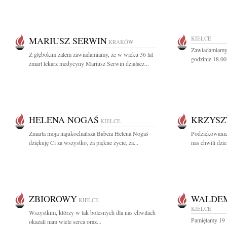
MARIUSZ SERWIN
KIELCE
KRAKÓW
Zawiadamiamy,
Z głębokim żalem zawiadamiamy, że w wieku 36 lat
godzinie 18.00
zmarł lekarz medycyny Mariusz Serwin działacz...
HELENA NOGAŚ
KRZYSZ
KIELCE
Zmarła moja najukochańsza Babcia Helena Nogaś
Podziękowanie
dziękuję Ci za wszystko, za piękne życie, za...
nas chwili dziel
ZBIOROWY
WALDEM
KIELCE
KIELCE
Wszystkim, którzy w tak bolesnych dla nas chwilach
Pamiętamy 19 l
okazali nam wiele serca oraz...