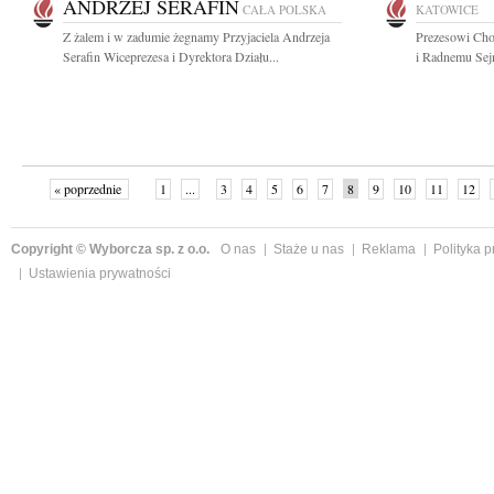
ANDRZEJ SERAFIN
CAŁA POLSKA
KATOWICE
Z żalem i w zadumie żegnamy Przyjaciela Andrzeja
Prezesowi Cho
Serafin Wiceprezesa i Dyrektora Działu...
i Radnemu Sej
« poprzednie
1
...
3
4
5
6
7
8
9
10
11
12
Copyright © Wyborcza sp. z o.o.
O nas
Staże u nas
Reklama
Polityka 
Ustawienia prywatności