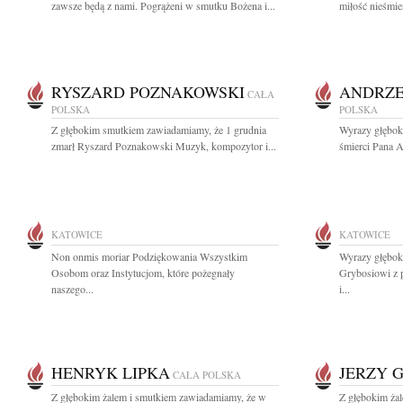
zawsze będą z nami. Pogrążeni w smutku Bożena i...
miłość nieśmie
RYSZARD POZNAKOWSKI
ANDRZE
CAŁA
POLSKA
POLSKA
Z głębokim smutkiem zawiadamiamy, że 1 grudnia
Wyrazy głębok
zmarł Ryszard Poznakowski Muzyk, kompozytor i...
śmierci Pana A
KATOWICE
KATOWICE
Non onmis moriar Podziękowania Wszystkim
Wyrazy głębok
Osobom oraz Instytucjom, które pożegnały
Grybosiowi z 
naszego...
i...
HENRYK LIPKA
JERZY 
CAŁA POLSKA
Z głębokim żalem i smutkiem zawiadamiamy, że w
Z głębokim ża