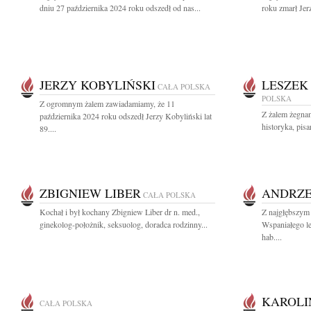
dniu 27 października 2024 roku odszedł od nas...
roku zmarł Jerz
JERZY KOBYLIŃSKI
LESZEK
CAŁA POLSKA
POLSKA
Z ogromnym żalem zawiadamiamy, że 11
Z żalem żegna
października 2024 roku odszedł Jerzy Kobyliński lat
historyka, pisar
89....
ZBIGNIEW LIBER
ANDRZE
CAŁA POLSKA
Kochał i był kochany Zbigniew Liber dr n. med.,
Z najgłębszym
ginekolog-położnik, seksuolog, doradca rodzinny...
Wspaniałego le
hab....
KAROLI
CAŁA POLSKA