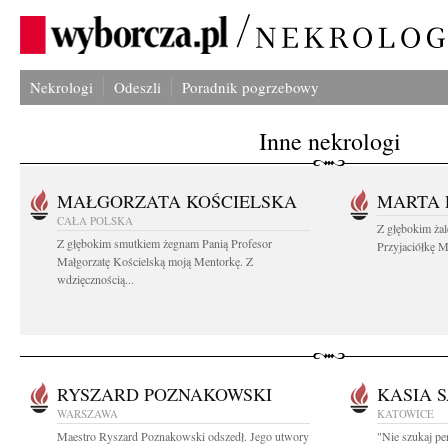
Nekrologi
Odeszli
Poradnik pogrzebowy
Inne nekrologi
MAŁGORZATA KOŚCIELSKA
MARTA 
CAŁA POLSKA
Z głębokim ża
Z głębokim smutkiem żegnam Panią Profesor
Przyjaciółkę M
Małgorzatę Kościelską moją Mentorkę. Z
wdzięcznością...
RYSZARD POZNAKOWSKI
KASIA 
WARSZAWA
KATOWICE
Maestro Ryszard Poznakowski odszedł. Jego utwory
"Nie szukaj per