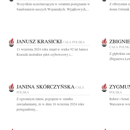
Wszystkim uczestniczącym w ostatnim pożegnaniu w
Z olbrzymim s
Sandomierzu naszych Wspaniałych, Wyjątkowych,...
domu Górniak Ł
JANUSZ KRASICKI
ZBIGNI
CAŁA POLSKA
CAŁA POLSK
11 września 2024 roku zmarł w wieku 92 lat Janusz
Z głębokim smu
Krasicki instruktor pilot szybowcowy i...
Zbigniewa Lew
JANINA SKÓRCZYŃSKA
ZYGMUN
CAŁA
POLSKA
POLSKA
Z ogromnym żalem, pogrążeni w smutku
Rektor i Sena
zawiadamiamy, że w dniu 16 września 2024 roku
Warszawie wraz
pożegnaliśmy...