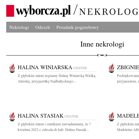
Nekrologi
Odeszli
Poradnik pogrzebowy
Inne nekrologi
HALINA WINIARSKA
ZBIGNI
GDAŃSK
Z głębokim żalem żegnamy Halinę Winiarską Wielką
Podziękowanie
Aktorkę, przyjaciółkę Nadbałtyckiego...
przyjaciołom, 
HALINA STASIAK
MADELE
GDAŃSK
Z głębokim żalem i smutkiem zawiadamiamy, że 7
Z głębokim ża
kwietnia 2022 r. odeszła dr hab. Halina Stasiak...
Madeleine Albr