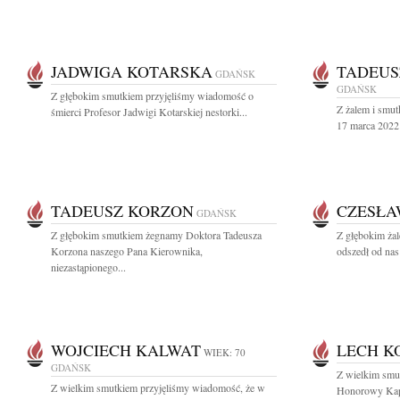
JADWIGA KOTARSKA
TADEUS
GDAŃSK
GDAŃSK
Z głębokim smutkiem przyjęliśmy wiadomość o
Z żalem i smut
śmierci Profesor Jadwigi Kotarskiej nestorki...
17 marca 2022 
TADEUSZ KORZON
CZESŁA
GDAŃSK
Z głębokim smutkiem żegnamy Doktora Tadeusza
Z głębokim żal
Korzona naszego Pana Kierownika,
odszedł od nas
niezastąpionego...
WOJCIECH KALWAT
LECH K
WIEK: 70
GDAŃSK
Z wielkim smu
Z wielkim smutkiem przyjęliśmy wiadomość, że w
Honorowy Kapi