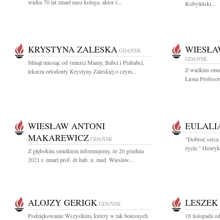
wieku 70 lat zmarł nasz kolega, aktor i...
Kobyliński...
KRYSTYNA ZALESKA
WIESŁA
GDAŃSK
GDAŃSK
Minął miesiąc od śmierci Mamy, Babci i Prababci,
Z wielkim smu
lekarza ortodonty Krystyny Zaleskiej o czym...
Liona Profesor
WIESŁAW ANTONI
EULALI
MAKAREWICZ
GDAŃSK
"Dobroć serca 
życie." Henryk
Z głębokim smutkiem informujemy, że 20 grudnia
2021 r. zmarł prof. dr hab. n. med. Wiesław...
ALOJZY GERIGK
LESZEK
GDAŃSK
Podziękowanie Wszystkim, którzy w tak bolesnych
18 listopada 