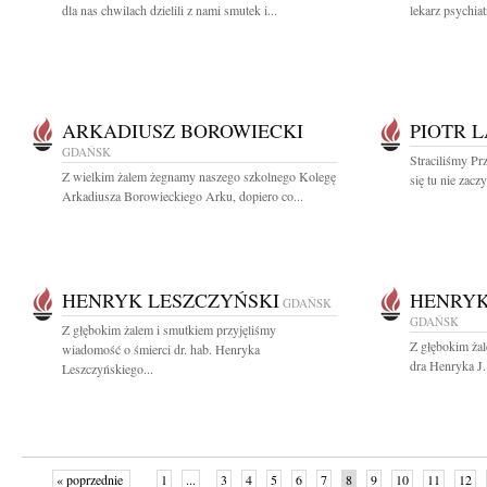
dla nas chwilach dzielili z nami smutek i...
lekarz psychia
ARKADIUSZ BOROWIECKI
PIOTR L
GDAŃSK
Straciliśmy Pr
Z wielkim żalem żegnamy naszego szkolnego Kolegę
się tu nie zacz
Arkadiusza Borowieckiego Arku, dopiero co...
HENRYK LESZCZYŃSKI
HENRYK
GDAŃSK
GDAŃSK
Z głębokim żalem i smutkiem przyjęliśmy
Z głębokim ża
wiadomość o śmierci dr. hab. Henryka
dra Henryka J
Leszczyńskiego...
« poprzednie
1
...
3
4
5
6
7
8
9
10
11
12