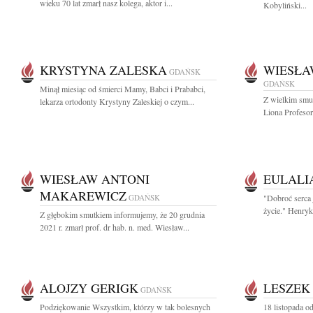
wieku 70 lat zmarł nasz kolega, aktor i...
Kobyliński...
KRYSTYNA ZALESKA
WIESŁA
GDAŃSK
GDAŃSK
Minął miesiąc od śmierci Mamy, Babci i Prababci,
Z wielkim smu
lekarza ortodonty Krystyny Zaleskiej o czym...
Liona Profesor
WIESŁAW ANTONI
EULALI
MAKAREWICZ
GDAŃSK
"Dobroć serca 
życie." Henryk
Z głębokim smutkiem informujemy, że 20 grudnia
2021 r. zmarł prof. dr hab. n. med. Wiesław...
ALOJZY GERIGK
LESZEK
GDAŃSK
Podziękowanie Wszystkim, którzy w tak bolesnych
18 listopada 