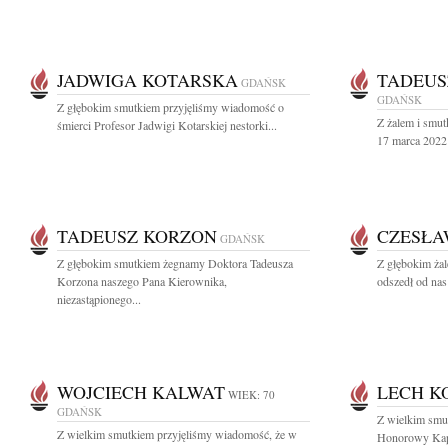
JADWIGA KOTARSKA
TADEUS
GDAŃSK
GDAŃSK
Z głębokim smutkiem przyjęliśmy wiadomość o
Z żalem i smut
śmierci Profesor Jadwigi Kotarskiej nestorki...
17 marca 2022 
TADEUSZ KORZON
CZESŁA
GDAŃSK
Z głębokim smutkiem żegnamy Doktora Tadeusza
Z głębokim żal
Korzona naszego Pana Kierownika,
odszedł od nas
niezastąpionego...
WOJCIECH KALWAT
LECH K
WIEK: 70
GDAŃSK
Z wielkim smu
Z wielkim smutkiem przyjęliśmy wiadomość, że w
Honorowy Kapi