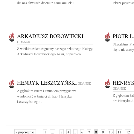
dla nas chwilach dzielili z nami smutek i...
lekarz psychia
ARKADIUSZ BOROWIECKI
PIOTR L
GDAŃSK
Straciliśmy Pr
Z wielkim żalem żegnamy naszego szkolnego Kolegę
się tu nie zacz
Arkadiusza Borowieckiego Arku, dopiero co...
HENRYK LESZCZYŃSKI
HENRYK
GDAŃSK
GDAŃSK
Z głębokim żalem i smutkiem przyjęliśmy
Z głębokim ża
wiadomość o śmierci dr. hab. Henryka
dra Henryka J
Leszczyńskiego...
« poprzednie
1
...
3
4
5
6
7
8
9
10
11
12