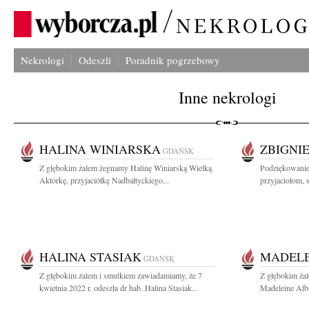
Nekrologi
Odeszli
Poradnik pogrzebowy
Inne nekrologi
HALINA WINIARSKA
ZBIGNI
GDAŃSK
Z głębokim żalem żegnamy Halinę Winiarską Wielką
Podziękowanie
Aktorkę, przyjaciółkę Nadbałtyckiego...
przyjaciołom, 
HALINA STASIAK
MADELE
GDAŃSK
Z głębokim żalem i smutkiem zawiadamiamy, że 7
Z głębokim ża
kwietnia 2022 r. odeszła dr hab. Halina Stasiak...
Madeleine Albr