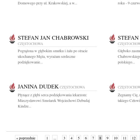
Domowego przy ul. Krakowskiej, a w...
roku - 9 czerw
STEFAN JAN CHABROWSKI
STEFAN
CZĘSTOCHOWA
CZĘSTOCHO
Pogrążona w głębokim smutku i żalu po stracie
Głęboko zasmu
ukochanego Męża, wyrażam serdeczne
Chabrowskiego
podziękowanie...
polskiego...
JANINA DUDEK
CZĘSTOCHOWA
CZĘSTOCHO
Płynące z głębi serca podziękowania lekarzom:
Żegnamy Cię, 
Mieczysławowi Smolarek Wojciechowi Debudaj
takiego Człowie
Kindze...
« poprzednie
1
...
3
4
5
6
7
8
9
10
11
12