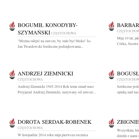
BOGUMIŁ KONODYBY-
BARBAR
SZYMAŃSKI
CZĘSTOCHO
CZĘSTOCHOWA
Mija 10 lat, j
"Można odejść na zawsze, by stale być blisko" ks.
Córka, Siostra 
Jan Twardowski Serdeczne podziękowania...
ANDRZEJ ZIEMNICKI
BOGUS
CZĘSTOCHOWA
CZĘSTOCHO
Andrzej Ziemnicki 1945-2014 Rok temu zmarł nasz
Serdeczne podz
Przyjaciel Andrzej Ziemnicki, nazywany od zawsze...
opiekę nad na
DOROTA SERDAK-ROBENEK
ZBIGNI
CZĘSTOCHOWA
Wszystkim, któ
W listopadzie 2014 roku mija pierwsza rocznica
dzielili z nami 