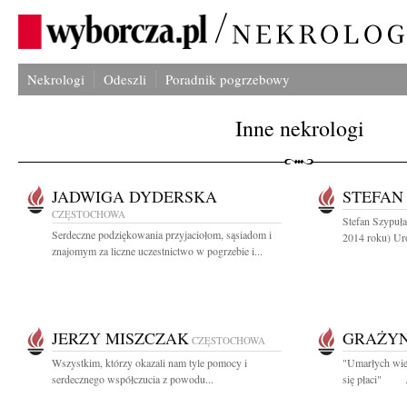
Nekrologi
Odeszli
Poradnik pogrzebowy
Inne nekrologi
JADWIGA DYDERSKA
STEFAN
CZĘSTOCHOWA
Stefan Szypuła
Serdeczne podziękowania przyjaciołom, sąsiadom i
2014 roku) Uro
znajomym za liczne uczestnictwo w pogrzebie i...
JERZY MISZCZAK
GRAŻYN
CZĘSTOCHOWA
Wszystkim, którzy okazali nam tyle pomocy i
"Umarłych wie
serdecznego współczucia z powodu...
się płaci" .