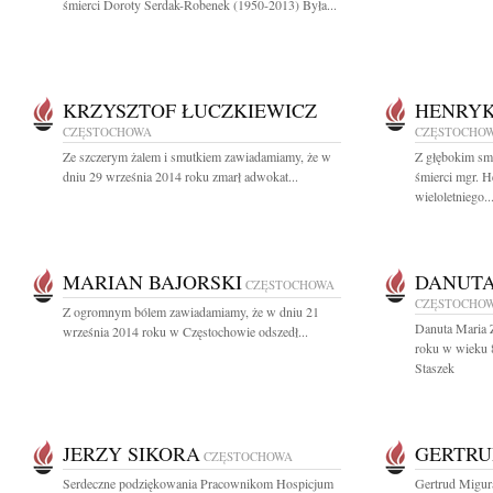
śmierci Doroty Serdak-Robenek (1950-2013) Była...
KRZYSZTOF ŁUCZKIEWICZ
HENRYK
CZĘSTOCHOWA
CZĘSTOCHO
Ze szczerym żalem i smutkiem zawiadamiamy, że w
Z głębokim sm
dniu 29 września 2014 roku zmarł adwokat...
śmierci mgr. 
wieloletniego..
MARIAN BAJORSKI
DANUTA
CZĘSTOCHOWA
CZĘSTOCHO
Z ogromnym bólem zawiadamiamy, że w dniu 21
Danuta Maria 
września 2014 roku w Częstochowie odszedł...
roku w wieku 
Staszek
JERZY SIKORA
GERTRU
CZĘSTOCHOWA
Serdeczne podziękowania Pracownikom Hospicjum
Gertrud Migur